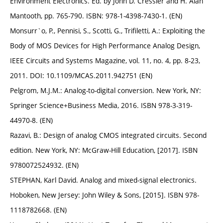
Environment Electronics. Ed. by John D. Cressler and H. Alan
Mantooth, pp. 765-790. ISBN: 978-1-4398-7430-1. (EN)
Monsurr`o, P., Pennisi, S., Scotti, G., Trifiletti, A.: Exploiting the
Body of MOS Devices for High Performance Analog Design,
IEEE Circuits and Systems Magazine, vol. 11, no. 4, pp. 8-23,
2011. DOI: 10.1109/MCAS.2011.942751 (EN)
Pelgrom, M.J.M.: Analog-to-digital conversion. New York, NY:
Springer Science+Business Media, 2016. ISBN 978-3-319-
44970-8. (EN)
Razavi, B.: Design of analog CMOS integrated circuits. Second
edition. New York, NY: McGraw-Hill Education, [2017]. ISBN
9780072524932. (EN)
STEPHAN, Karl David. Analog and mixed-signal electronics.
Hoboken, New Jersey: John Wiley & Sons, [2015]. ISBN 978-
1118782668. (EN)