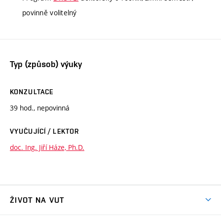
povinně volitelný
Typ (způsob) výuky
KONZULTACE
39 hod., nepovinná
VYUČUJÍCÍ / LEKTOR
doc. Ing. Jiří Háze, Ph.D.
ŽIVOT NA VUT
Atmosféra VUT