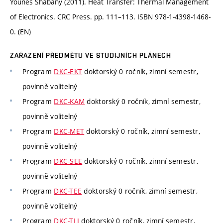
Younes Shabany (2011). Heat Transfer: Thermal Management
of Electronics. CRC Press. pp. 111–113. ISBN 978-1-4398-1468-
0. (EN)
ZAŘAZENÍ PŘEDMĚTU VE STUDIJNÍCH PLÁNECH
Program
DKC-EKT
doktorský 0 ročník, zimní semestr,
povinně volitelný
Program
DKC-KAM
doktorský 0 ročník, zimní semestr,
povinně volitelný
Program
DKC-MET
doktorský 0 ročník, zimní semestr,
povinně volitelný
Program
DKC-SEE
doktorský 0 ročník, zimní semestr,
povinně volitelný
Program
DKC-TEE
doktorský 0 ročník, zimní semestr,
povinně volitelný
Program
DKC-TLI
doktorský 0 ročník, zimní semestr,