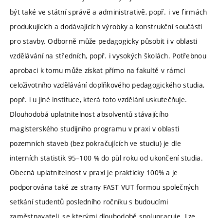
být také ve státní správě a administrativě, popř. i ve firmách
produkujících a dodávajících výrobky a konstrukční součásti
pro stavby. Odborně může pedagogicky působit i v oblasti
vzdělávání na středních, popř. i vysokých školách. Potřebnou
aprobaci k tomu může získat přímo na fakultě v rámci
celoživotního vzdělávání doplňkového pedagogického studia,
popř. i u jiné instituce, která toto vzdělání uskutečňuje.
Dlouhodobá uplatnitelnost absolventů stávajícího
magisterského studijního programu v praxi v oblasti
pozemních staveb (bez pokračujících ve studiu) je dle
interních statistik 95–100 % do půl roku od ukončení studia.
Obecná uplatnitelnost v praxi je prakticky 100% a je
podporována také ze strany FAST VUT formou společných
setkání studentů posledního ročníku s budoucími
zaměstnavateli, se kterými dlouhodobě spolupracuje. Lze