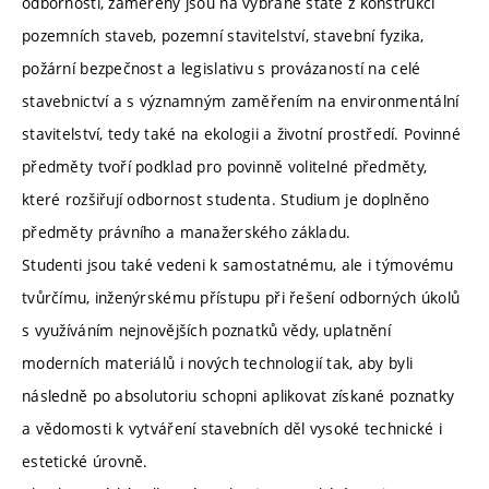
odbornosti, zaměřeny jsou na vybrané statě z konstrukcí
pozemních staveb, pozemní stavitelství, stavební fyzika,
požární bezpečnost a legislativu s provázaností na celé
stavebnictví a s významným zaměřením na environmentální
stavitelství, tedy také na ekologii a životní prostředí. Povinné
předměty tvoří podklad pro povinně volitelné předměty,
které rozšiřují odbornost studenta. Studium je doplněno
předměty právního a manažerského základu.
Studenti jsou také vedeni k samostatnému, ale i týmovému
tvůrčímu, inženýrskému přístupu při řešení odborných úkolů
s využíváním nejnovějších poznatků vědy, uplatnění
moderních materiálů i nových technologií tak, aby byli
následně po absolutoriu schopni aplikovat získané poznatky
a vědomosti k vytváření stavebních děl vysoké technické i
estetické úrovně.