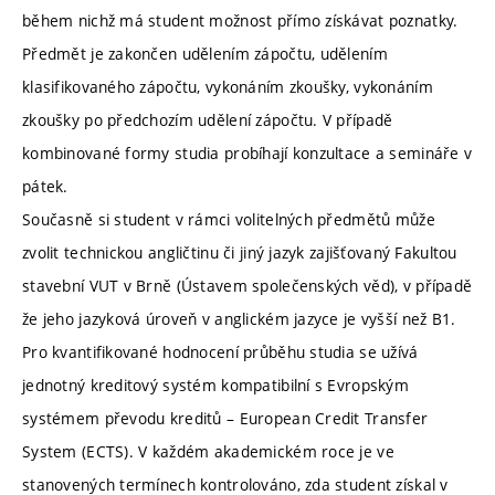
během nichž má student možnost přímo získávat poznatky.
Předmět je zakončen udělením zápočtu, udělením
klasifikovaného zápočtu, vykonáním zkoušky, vykonáním
zkoušky po předchozím udělení zápočtu. V případě
kombinované formy studia probíhají konzultace a semináře v
pátek.
Současně si student v rámci volitelných předmětů může
zvolit technickou angličtinu či jiný jazyk zajišťovaný Fakultou
stavební VUT v Brně (Ústavem společenských věd), v případě
že jeho jazyková úroveň v anglickém jazyce je vyšší než B1.
Pro kvantifikované hodnocení průběhu studia se užívá
jednotný kreditový systém kompatibilní s Evropským
systémem převodu kreditů – European Credit Transfer
System (ECTS). V každém akademickém roce je ve
stanovených termínech kontrolováno, zda student získal v