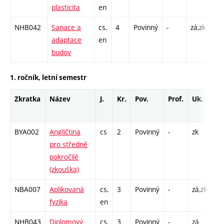
plasticita
en
C1 
NHB042
Sanace a
cs,
4
Povinný
-
zá,zk
P -
adaptace
en
C1 
budov
1. ročník, letní semestr
Zkratka
Název
J.
Kr.
Pov.
Prof.
Uk.
Ho
ro
BYA002
Angličtina
cs
2
Povinný
-
zk
pro středně
pokročilé
(zkouška)
NBA007
Aplikovaná
cs,
3
Povinný
-
zá,zk
P -
fyzika
en
C1
NHB043
Diplomový
cs,
3
Povinný
-
zá
S 