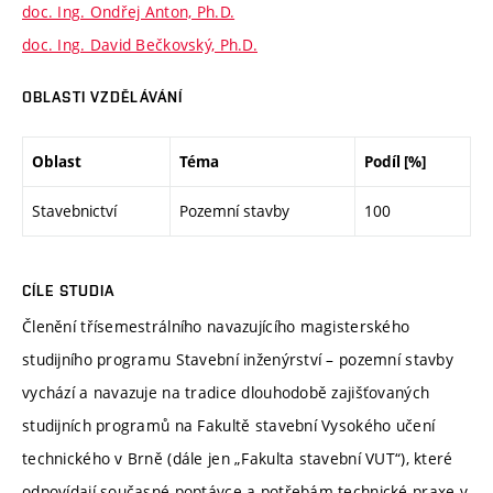
doc. Ing. Ondřej Anton, Ph.D.
doc. Ing. David Bečkovský, Ph.D.
OBLASTI VZDĚLÁVÁNÍ
Oblast
Téma
Podíl [%]
Stavebnictví
Pozemní stavby
100
CÍLE STUDIA
Členění třísemestrálního navazujícího magisterského
studijního programu Stavební inženýrství – pozemní stavby
vychází a navazuje na tradice dlouhodobě zajišťovaných
studijních programů na Fakultě stavební Vysokého učení
technického v Brně (dále jen „Fakulta stavební VUT“), které
odpovídají současné poptávce a potřebám technické praxe v