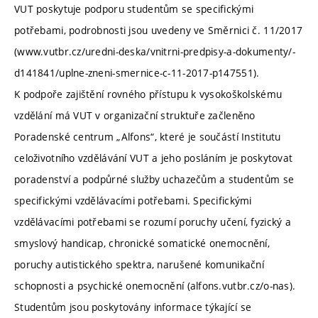
VUT poskytuje podporu studentům se specifickými
potřebami, podrobnosti jsou uvedeny ve Směrnici č. 11/2017
(www.vutbr.cz/uredni-deska/vnitrni-predpisy-a-dokumenty/-
d141841/uplne-zneni-smernice-c-11-2017-p147551).
K podpoře zajištění rovného přístupu k vysokoškolskému
vzdělání má VUT v organizační struktuře začleněno
Poradenské centrum „Alfons“, které je součástí Institutu
celoživotního vzdělávání VUT a jeho posláním je poskytovat
poradenství a podpůrné služby uchazečům a studentům se
specifickými vzdělávacími potřebami. Specifickými
vzdělávacími potřebami se rozumí poruchy učení, fyzický a
smyslový handicap, chronické somatické onemocnění,
poruchy autistického spektra, narušené komunikační
schopnosti a psychické onemocnění (alfons.vutbr.cz/o-nas).
Studentům jsou poskytovány informace týkající se