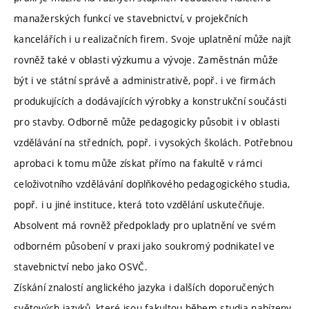
manažerských funkcí ve stavebnictví, v projekčních
kancelářích i u realizačních firem. Svoje uplatnění může najít
rovněž také v oblasti výzkumu a vývoje. Zaměstnán může
být i ve státní správě a administrativě, popř. i ve firmách
produkujících a dodávajících výrobky a konstrukční součásti
pro stavby. Odborně může pedagogicky působit i v oblasti
vzdělávání na středních, popř. i vysokých školách. Potřebnou
aprobaci k tomu může získat přímo na fakultě v rámci
celoživotního vzdělávání doplňkového pedagogického studia,
popř. i u jiné instituce, která toto vzdělání uskutečňuje.
Absolvent má rovněž předpoklady pro uplatnění ve svém
odborném působení v praxi jako soukromý podnikatel ve
stavebnictví nebo jako OSVČ.
Získání znalostí anglického jazyka i dalších doporučených
světových jazyků, které jsou fakultou během studia nabízeny,