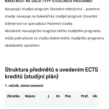
NÁVAZNOST NA DALŠÍ TYPY STUDIJNÍCH PROGRAMŮ
Navazující studijní program Stavební inženýrství – pozemní
stavby navazuje na bakalářský studijní program Stavební
inženýrství se specializací Pozemní stavby.
Absolvent navazujícího magisterského studijního programu
může pokračovat ve studiu doktorského studijního programu
obdobného zaměření.
Struktura předmětů s uvedením ECTS
kreditů (studijní plán)
1. ročník, zimní semestr
Zkratka
Název
J.
Kr.
Pov.
Prof.
Uk.
Ho
ro