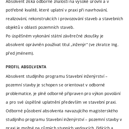
Absolvent získá odborné znalosti na vysoké úrovni a v
potřebné kvalitě, které uplatní v praxi při navrhování,
realizování, rekonstrukcích i provozování staveb a stavebních
objektů v oblasti pozemních staveb.
Po úspěšném vykonání státní závěrečné zkoušky je
absolvent oprávněn používat titul „inženýr“ (ve zkratce Ing.
před jménem).
PROFIL ABSOLVENTA
Absolvent studijního programu Stavební inženýrství –
pozemní stavby je schopen se orientovat v odborné
problematice, je plně odborně připraven pro výkon povolání
a pro své úspěšné uplatnění především ve stavební praxi.
Odborné působení absolventa navazujícího magisterského
studijního programu Stavební inženýrství – pozemní stavby v
praxi je možné na různých stupních vedoucích, řídících a