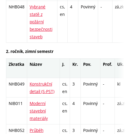
NHB048
Vybrané
cs,
4
Povinný
-
zá,zk
P -
statě z
en
C1
požární
bezpečnosti
staveb
2. ročník, zimní semestr
Zkratka
Název
J.
Kr.
Pov.
Prof.
Uk.
H
r
NHB049
Konstrukční
cs,
3
Povinný
-
kl
C
detail (S-PST)
en
NIB011
Moderní
cs,
4
Povinný
-
zá,zk
P
stavební
en
C
materiály
NHB052
Průběh
cs,
3
Povinný
-
zá,zk
P