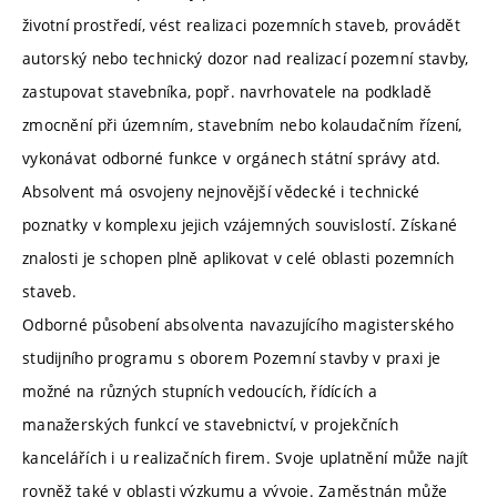
životní prostředí, vést realizaci pozemních staveb, provádět
autorský nebo technický dozor nad realizací pozemní stavby,
zastupovat stavebníka, popř. navrhovatele na podkladě
zmocnění při územním, stavebním nebo kolaudačním řízení,
vykonávat odborné funkce v orgánech státní správy atd.
Absolvent má osvojeny nejnovější vědecké i technické
poznatky v komplexu jejich vzájemných souvislostí. Získané
znalosti je schopen plně aplikovat v celé oblasti pozemních
staveb.
Odborné působení absolventa navazujícího magisterského
studijního programu s oborem Pozemní stavby v praxi je
možné na různých stupních vedoucích, řídících a
manažerských funkcí ve stavebnictví, v projekčních
kancelářích i u realizačních firem. Svoje uplatnění může najít
rovněž také v oblasti výzkumu a vývoje. Zaměstnán může