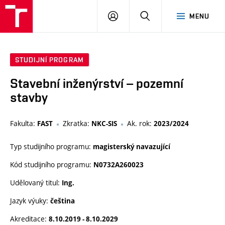
VUT
PŘIHLÁSIT
HLEDAT
MENU
SE
STUDIJNÍ PROGRAM
Stavební inženýrství – pozemní
stavby
Fakulta:
Zkratka:
Ak. rok:
FAST
NKC-SIS
2023/2024
Typ studijního programu:
magisterský navazující
Kód studijního programu:
N0732A260023
Udělovaný titul:
Ing.
Jazyk výuky:
čeština
Akreditace:
8.10.2019 - 8.10.2029