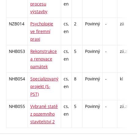
procesu
en
C
výstavby
NZB014
Psychologie
cs,
2
Povinný
-
zá
P
ve firemní
en
C
praxi
NHB053
Rekonstrukce
cs,
5
Povinný
-
zá,zk
P
a renovace
en
C
památek
NHB054
Specializovaný
cs,
8
Povinný
-
kl
P
projekt (S-
en
PST)
NHB055
Vybrané statě
cs,
5
Povinný
-
zá,zk
P
z pozemního
en
C
stavitelství 2