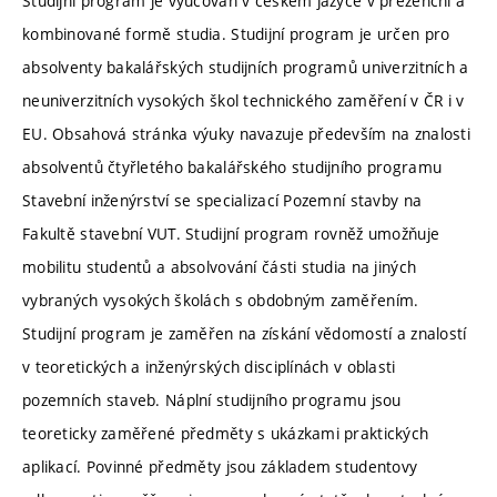
Studijní program je vyučován v českém jazyce v prezenční a
kombinované formě studia. Studijní program je určen pro
absolventy bakalářských studijních programů univerzitních a
neuniverzitních vysokých škol technického zaměření v ČR i v
EU. Obsahová stránka výuky navazuje především na znalosti
absolventů čtyřletého bakalářského studijního programu
Stavební inženýrství se specializací Pozemní stavby na
Fakultě stavební VUT. Studijní program rovněž umožňuje
mobilitu studentů a absolvování části studia na jiných
vybraných vysokých školách s obdobným zaměřením.
Studijní program je zaměřen na získání vědomostí a znalostí
v teoretických a inženýrských disciplínách v oblasti
pozemních staveb. Náplní studijního programu jsou
teoreticky zaměřené předměty s ukázkami praktických
aplikací. Povinné předměty jsou základem studentovy