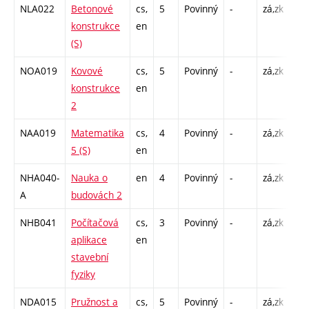
NLA022
Betonové
cs,
5
Povinný
-
zá,zk
P -
konstrukce
en
C1 
(S)
NOA019
Kovové
cs,
5
Povinný
-
zá,zk
P -
konstrukce
en
C1 
2
NAA019
Matematika
cs,
4
Povinný
-
zá,zk
P -
5 (S)
en
C1 
NHA040-
Nauka o
en
4
Povinný
-
zá,zk
P -
A
budovách 2
C1 
NHB041
Počítačová
cs,
3
Povinný
-
zá,zk
P -
aplikace
en
C1 
stavební
fyziky
NDA015
Pružnost a
cs,
5
Povinný
-
zá,zk
P -