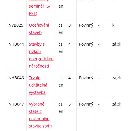
seminář (S-
en
PST)
NVB025
Oceňování
cs,
3
Povinný
-
kl
P -
staveb
en
C1
NHB044
Stavby s
cs,
4
Povinný
-
zá,zk
P -
nízkou
en
C1
energetickou
náročností
NHB046
Trvale
cs,
4
Povinný
-
zá,zk
P -
udržitelná
en
C1
výstavba
NHB047
Vybrané
cs,
5
Povinný
-
zá,zk
P -
statě z
en
C1
pozemního
stavitelství 1