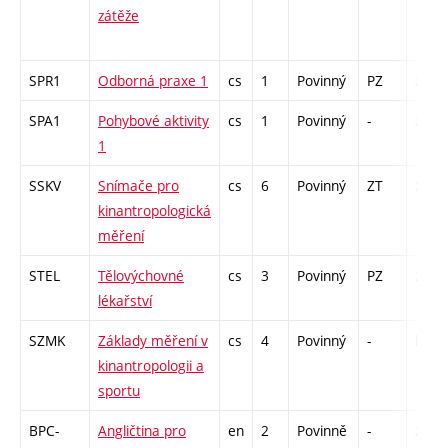
zátěže
SPR1
Odborná praxe 1
cs
1
Povinný
PZ
zá
SPA1
Pohybové aktivity
cs
1
Povinný
-
zá
1
SSKV
Snímače pro
cs
6
Povinný
ZT
zá,zk
kinantropologická
měření
STEL
Tělovýchovné
cs
3
Povinný
PZ
zá,zk
lékařství
SZMK
Základy měření v
cs
4
Povinný
-
kl
kinantropologii a
sportu
BPC-
Angličtina pro
en
2
Povinně
-
zk