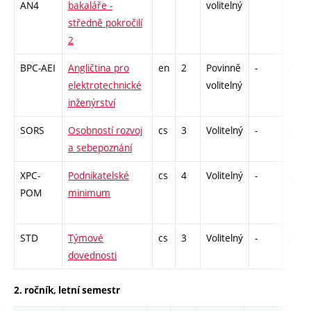
AN4
bakaláře -
volitelný
středně pokročilí
2
BPC-AEI
Angličtina pro
en
2
Povinně
-
zk
elektrotechnické
volitelný
inženýrství
SORS
Osobností rozvoj
cs
3
Volitelný
-
zá
a sebepoznání
XPC-
Podnikatelské
cs
4
Volitelný
-
zá
POM
minimum
STD
Týmové
cs
3
Volitelný
-
zá
dovednosti
2. ročník, letní semestr