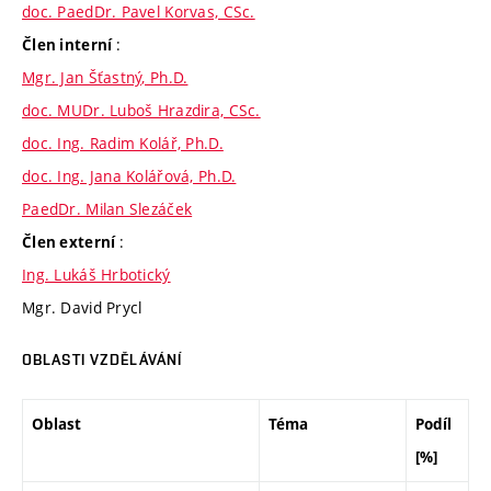
doc. PaedDr. Pavel Korvas, CSc.
:
Člen interní
Mgr. Jan Šťastný, Ph.D.
doc. MUDr. Luboš Hrazdira, CSc.
doc. Ing. Radim Kolář, Ph.D.
doc. Ing. Jana Kolářová, Ph.D.
PaedDr. Milan Slezáček
:
Člen externí
Ing. Lukáš Hrbotický
Mgr. David Prycl
OBLASTI VZDĚLÁVÁNÍ
Oblast
Téma
Podíl
[%]