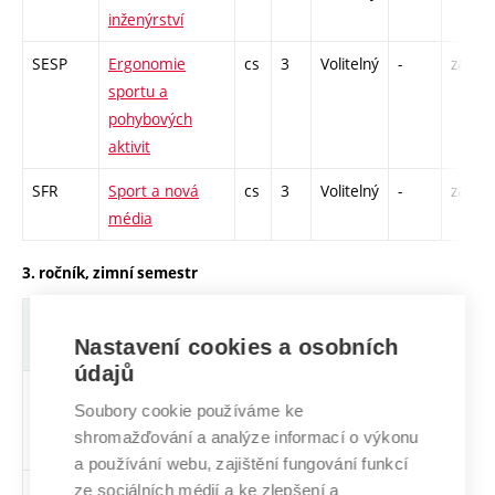
inženýrství
SESP
Ergonomie
cs
3
Volitelný
-
zá
sportu a
pohybových
aktivit
SFR
Sport a nová
cs
3
Volitelný
-
zá
média
3. ročník, zimní semestr
Zkratka
Název
J.
Kr.
Pov.
Prof.
Uk.
Nastavení cookies a osobních
údajů
SBTS
Bezdrátové
cs
5
Povinný
PZ
zá,zk
Soubory cookie používáme ke
technologie a
shromažďování a analýze informací o výkonu
SMART systémy
a používání webu, zajištění fungování funkcí
ze sociálních médií a ke zlepšení a
SCZO
Číslicové
cs
5
Povinný
ZT
zá,zk