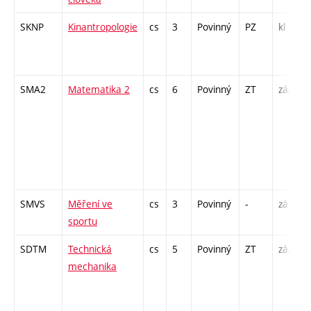
SKNP
Kinantropologie
cs
3
Povinný
PZ
kl
SMA2
Matematika 2
cs
6
Povinný
ZT
zá,zk
SMVS
Měření ve
cs
3
Povinný
-
zá
sportu
SDTM
Technická
cs
5
Povinný
ZT
zá,zk
mechanika