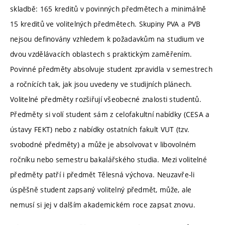
skladbě: 165 kreditů v povinných předmětech a minimálně
15 kreditů ve volitelných předmětech. Skupiny PVA a PVB
nejsou definovány vzhledem k požadavkům na studium ve
dvou vzdělávacích oblastech s praktickým zaměřením.
Povinné předměty absolvuje student zpravidla v semestrech
a ročnících tak, jak jsou uvedeny ve studijních plánech.
Volitelné předměty rozšiřují všeobecné znalosti studentů.
Předměty si volí student sám z celofakultní nabídky (CESA a
ústavy FEKT) nebo z nabídky ostatních fakult VUT (tzv.
svobodné předměty) a může je absolvovat v libovolném
ročníku nebo semestru bakalářského studia. Mezi volitelné
předměty patří i předmět Tělesná výchova. Neuzavře-li
úspěšně student zapsaný volitelný předmět, může, ale
nemusí si jej v dalším akademickém roce zapsat znovu.