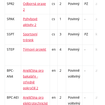
SPR2
Odborná praxe
cs
2
Povinný
PZ
zá
2
SPAK
Pohybové
cs
1
Povinný
-
zá
aktivity 2
SSPT
Sportovní
cs
3
Povinný
PZ
kl
trénink
STEP
Týmový projekt
en
4
Povinný
-
kl
BPC-
Angličtina pro
en
2
Povinně
-
zk
AN4
bakaláře -
volitelný
středně
pokročilí 2
BPC-AEI
Angličtina pro
en
2
Povinně
-
zk
elektrotechnické
volitelný