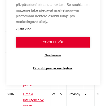
přizpůsobení obsahu a reklam. Se souhlasem
zpracování
můžeme také předávat marketingovým
obrazů
platformám některé osobní údaje pro
SPR3
Odborná praxe
cs
2
Povinný
PZ
zá
marketingové účely.
3
Zjistit více
SSSD
Praktikum ze
cs
4
Povinný
PZ
kl
sportovní
POVOLIT VŠE
diagnostiky
Nastavení
SPFD
Praktikum z
cs
5
Povinný
PZ
kl
funkční
Povolit pouze nezbytné
diagnostiky
SBSE
Semestrální
cs
3
Povinný
-
kl
práce
SUIN
Umělá
cs
5
Povinný
-
zá,zk
inteligence ve
sportu