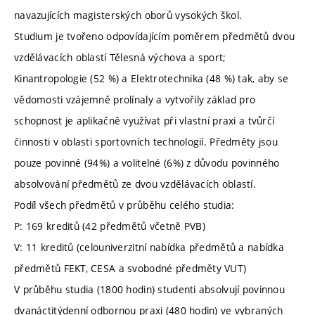
navazujících magisterských oborů vysokých škol.
Studium je tvořeno odpovídajícím poměrem předmětů dvou
vzdělávacích oblastí Tělesná výchova a sport;
Kinantropologie (52 %) a Elektrotechnika (48 %) tak, aby se
vědomosti vzájemně prolínaly a vytvořily základ pro
schopnost je aplikačně využívat při vlastní praxi a tvůrčí
činnosti v oblasti sportovních technologií. Předměty jsou
pouze povinné (94%) a volitelné (6%) z důvodu povinného
absolvování předmětů ze dvou vzdělávacích oblastí.
Podíl všech předmětů v průběhu celého studia:
P: 169 kreditů (42 předmětů včetně PVB)
V: 11 kreditů (celouniverzitní nabídka předmětů a nabídka
předmětů FEKT, CESA a svobodné předměty VUT)
V průběhu studia (1800 hodin) studenti absolvují povinnou
dvanáctitýdenní odbornou praxi (480 hodin) ve vybraných