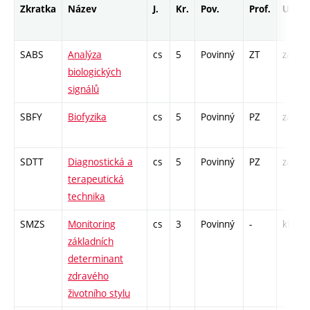
Zkratka
Název
J.
Kr.
Pov.
Prof.
Uk.
SABS
Analýza
cs
5
Povinný
ZT
zá,zk
biologických
signálů
SBFY
Biofyzika
cs
5
Povinný
PZ
zá,zk
SDTT
Diagnostická a
cs
5
Povinný
PZ
zá,zk
terapeutická
technika
SMZS
Monitoring
cs
3
Povinný
-
kl
základních
determinant
zdravého
životního stylu