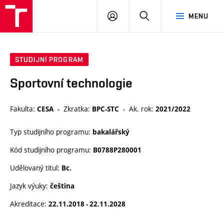
VUT
PŘIHLÁSIT
HLEDAT
MENU
SE
STUDIJNÍ PROGRAM
Sportovní technologie
Fakulta:
Zkratka:
Ak. rok:
CESA
BPC-STC
2021/2022
Typ studijního programu:
bakalářský
Kód studijního programu:
B0788P280001
Udělovaný titul:
Bc.
Jazyk výuky:
čeština
Akreditace:
22.11.2018 - 22.11.2028