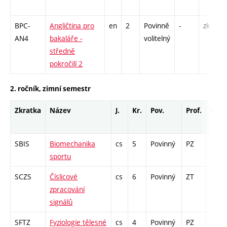
BPC-
Angličtina pro
en
2
Povinně
-
zk
AN4
bakaláře -
volitelný
středně
pokročilí 2
2. ročník, zimní semestr
Zkratka
Název
J.
Kr.
Pov.
Prof.
Uk.
SBIS
Biomechanika
cs
5
Povinný
PZ
zá,zk
sportu
SCZS
Číslicové
cs
6
Povinný
ZT
zá,zk
zpracování
signálů
SFTZ
Fyziologie tělesné
cs
4
Povinný
PZ
zá,zk