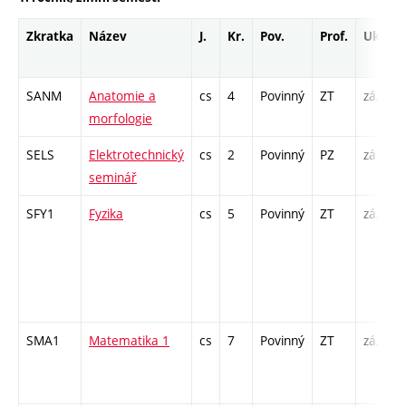
Zkratka
Název
J.
Kr.
Pov.
Prof.
Uk.
SANM
Anatomie a
cs
4
Povinný
ZT
zá,zk
morfologie
SELS
Elektrotechnický
cs
2
Povinný
PZ
zá
seminář
SFY1
Fyzika
cs
5
Povinný
ZT
zá,zk
SMA1
Matematika 1
cs
7
Povinný
ZT
zá,zk