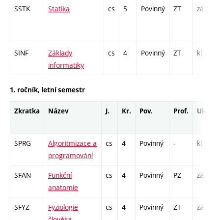
SSTK
Statika
cs
5
Povinný
ZT
zá,zk
SINF
Základy
cs
4
Povinný
ZT
kl
informatiky
1. ročník, letní semestr
Zkratka
Název
J.
Kr.
Pov.
Prof.
Uk.
SPRG
Algoritmizace a
cs
4
Povinný
-
kl
programování
SFAN
Funkční
cs
4
Povinný
PZ
zá,zk
anatomie
SFYZ
Fyziologie
cs
4
Povinný
ZT
zá,zk
člověka