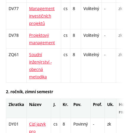
DV77
Management
cs
8
Volitelný
-
zk
P
investičních
projektů
DV78
Projektový
cs
8
Volitelný
-
zk
P
management
ZQ61
Soudní
cs
8
Volitelný
-
zk
P
inženýrství -
obecná
metodika
2. ročník, zimní semestr
Zkratka
Název
J.
Kr.
Pov.
Prof.
Uk.
Hod.
rozsah
DY01
Cizí jazyk
cs
8
Povinný
-
zk
pro