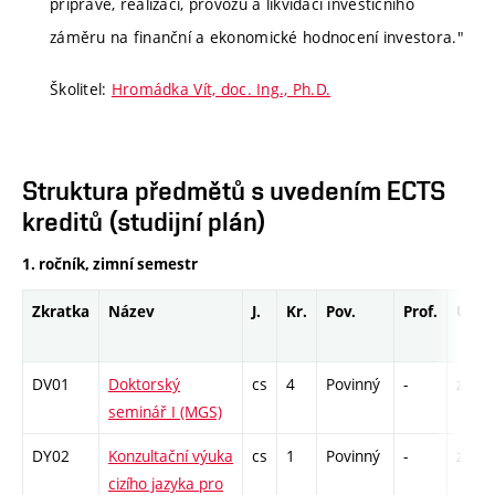
přípravě, realizaci, provozu a likvidaci investičního
záměru na finanční a ekonomické hodnocení investora."
Školitel:
Hromádka Vít, doc. Ing., Ph.D.
Struktura předmětů s uvedením ECTS
kreditů (studijní plán)
1. ročník, zimní semestr
Zkratka
Název
J.
Kr.
Pov.
Prof.
Uk.
DV01
Doktorský
cs
4
Povinný
-
zá
seminář I (MGS)
DY02
Konzultační výuka
cs
1
Povinný
-
zá
cizího jazyka pro