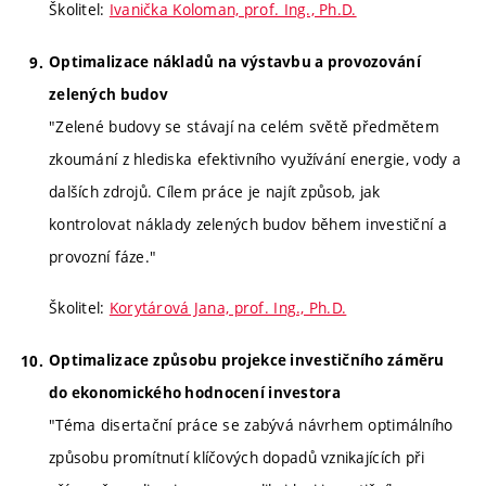
Školitel:
Ivanička Koloman, prof. Ing., Ph.D.
Optimalizace nákladů na výstavbu a provozování
zelených budov
"Zelené budovy se stávají na celém světě předmětem
zkoumání z hlediska efektivního využívání energie, vody a
dalších zdrojů. Cílem práce je najít způsob, jak
kontrolovat náklady zelených budov během investiční a
provozní fáze."
Školitel:
Korytárová Jana, prof. Ing., Ph.D.
Optimalizace způsobu projekce investičního záměru
do ekonomického hodnocení investora
"Téma disertační práce se zabývá návrhem optimálního
způsobu promítnutí klíčových dopadů vznikajících při