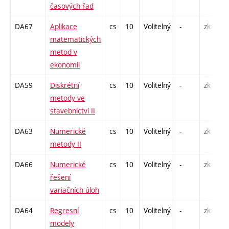
časových řad
DA67
Aplikace
cs
10
Volitelný
-
zk
P
matematických
metod v
ekonomii
DA59
Diskrétní
cs
10
Volitelný
-
zk
P
metody ve
stavebnictví II
DA63
Numerické
cs
10
Volitelný
-
zk
P
metody II
DA66
Numerické
cs
10
Volitelný
-
zk
P
řešení
variačních úloh
DA64
Regresní
cs
10
Volitelný
-
zk
P
modely