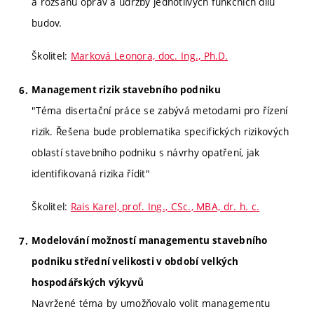
a rozsahu oprav a údržby jednotlivých funkčních dílů
budov.
Školitel:
Marková Leonora, doc. Ing., Ph.D.
Management rizik stavebního podniku
"Téma disertační práce se zabývá metodami pro řízení
rizik. Řešena bude problematika specifických rizikových
oblastí stavebního podniku s návrhy opatření, jak
identifikovaná rizika řídit"
Školitel:
Rais Karel, prof. Ing., CSc., MBA, dr. h. c.
Modelování možností managementu stavebního
podniku střední velikosti v období velkých
hospodářských výkyvů
Navržené téma by umožňovalo volit managementu