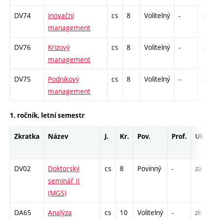
DV74
Inovační
cs
8
Volitelný
-
zk
management
DV76
Krizový
cs
8
Volitelný
-
zk
management
DV75
Podnikový
cs
8
Volitelný
-
zk
management
1. ročník, letní semestr
Zkratka
Název
J.
Kr.
Pov.
Prof.
Uk.
H
r
DV02
Doktorský
cs
8
Povinný
-
zá
C
seminář II
(MGS)
DA65
Analýza
cs
10
Volitelný
-
zk
P