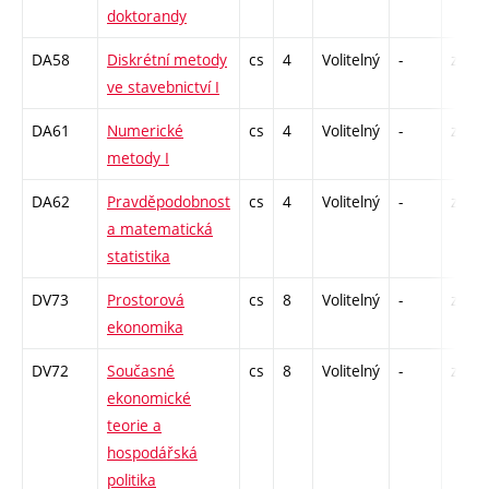
doktorandy
DA58
Diskrétní metody
cs
4
Volitelný
-
zá
ve stavebnictví I
DA61
Numerické
cs
4
Volitelný
-
zá
metody I
DA62
Pravděpodobnost
cs
4
Volitelný
-
zá
a matematická
statistika
DV73
Prostorová
cs
8
Volitelný
-
zk
ekonomika
DV72
Současné
cs
8
Volitelný
-
zk
ekonomické
teorie a
hospodářská
politika