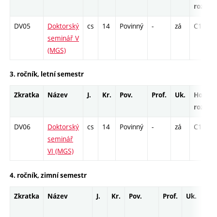
rozsah
DV05
Doktorský
cs
14
Povinný
-
zá
C1 - 78
seminář V
(MGS)
3. ročník, letní semestr
Zkratka
Název
J.
Kr.
Pov.
Prof.
Uk.
Hod.
rozsah
DV06
Doktorský
cs
14
Povinný
-
zá
C1 - 78
seminář
VI (MGS)
4. ročník, zimní semestr
Zkratka
Název
J.
Kr.
Pov.
Prof.
Uk.
Hod
roz