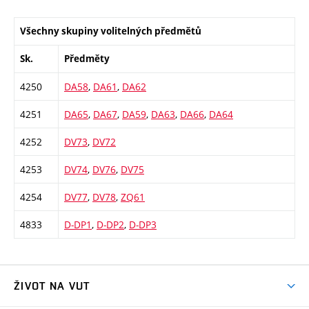
Všechny skupiny volitelných předmětů
Sk.
Předměty
4250
DA58
,
DA61
,
DA62
4251
DA65
,
DA67
,
DA59
,
DA63
,
DA66
,
DA64
4252
DV73
,
DV72
4253
DV74
,
DV76
,
DV75
4254
DV77
,
DV78
,
ZQ61
4833
D-DP1
,
D-DP2
,
D-DP3
ŽIVOT NA VUT