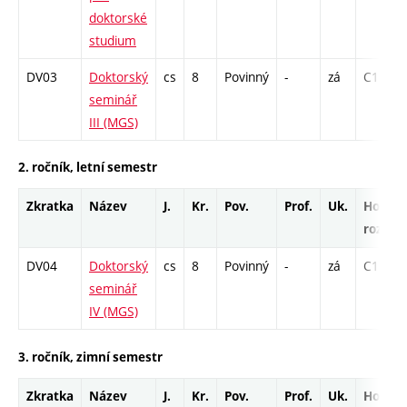
doktorské
studium
DV03
Doktorský
cs
8
Povinný
-
zá
C1 - 78
seminář
III (MGS)
2. ročník, letní semestr
Zkratka
Název
J.
Kr.
Pov.
Prof.
Uk.
Hod.
rozsah
DV04
Doktorský
cs
8
Povinný
-
zá
C1 - 78
seminář
IV (MGS)
3. ročník, zimní semestr
Zkratka
Název
J.
Kr.
Pov.
Prof.
Uk.
Hod.