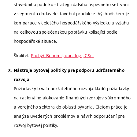
stavebního podniku strategii dalšího úspěšného setrvání
v segmentu dodávek stavební produkce. Východiskem je
komparace víceletého hospodářského výsledku a vztahu
na celkovou společenskou poptávku kolísající podle
hospodářské situace.
Školitel:
Puchýř Bohumil, doc. Ing., CSc.
Nástroje bytovej politiky pre podporu udržateľného
rozvoja
Požiadavky trvalo udržateľného rozvoja kladú požiadavky
na racionálne alokovanie finančných zdrojov súkromného
a verejného sektora do oblasti bývania. Cieľom práce je
analýza uvedených problémov a návrh odporúčaní pre
rozvoj bytovej politiky.