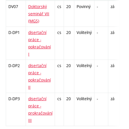
DV07
Doktorský
cs
20
Povinný
-
zá
C1 
seminář VII
(MGS)
D-DP1
disertační
cs
20
Volitelný
-
zá
práce -
pokračování
I
D-DP2
disertační
cs
20
Volitelný
-
zá
práce -
pokračování
II
D-DP3
disertační
cs
20
Volitelný
-
zá
práce -
prokračování
III