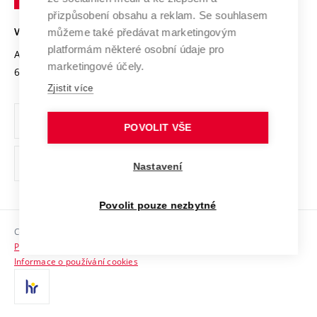
Open Science
v
Bezpečná univerzita
přizpůsobení obsahu a reklam. Se souhlasem
Univerzitní sítě
Brně
Projekty
můžeme také předávat marketingovým
VYSOKÉ UČENÍ TECHNICKÉ V BRNĚ
Vyznamenání
platformám některé osobní údaje pro
Projekty ze strukturálních fondů
Antonínská 548/1
www.vut.cz
marketingové účely.
Organizační struktura
602 00 Brno
vut@vutbr.cz
Specifický výzkum
Zjistit více
Úřední deska
Ochrana osobních údajů
POVOLIT VŠE
(externí
Pracovní příležitosti
Nastavení
odkaz)
Podpora a rozvoj zaměstnanců a studujících
Povolit pouze nezbytné
Rovné příležitosti
Copyright © 2026 VUT
Sociální bezpečí
Prohlášení o přístupnosti
HR Award
Informace o používání cookies
Kontakty