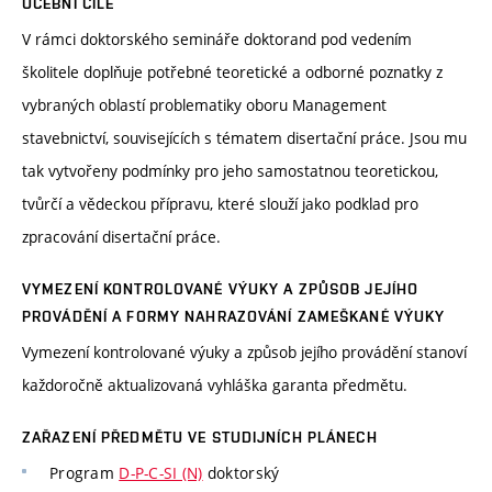
UČEBNÍ CÍLE
V rámci doktorského semináře doktorand pod vedením
školitele doplňuje potřebné teoretické a odborné poznatky z
vybraných oblastí problematiky oboru Management
stavebnictví, souvisejících s tématem disertační práce. Jsou mu
tak vytvořeny podmínky pro jeho samostatnou teoretickou,
tvůrčí a vědeckou přípravu, které slouží jako podklad pro
zpracování disertační práce.
VYMEZENÍ KONTROLOVANÉ VÝUKY A ZPŮSOB JEJÍHO
PROVÁDĚNÍ A FORMY NAHRAZOVÁNÍ ZAMEŠKANÉ VÝUKY
Vymezení kontrolované výuky a způsob jejího provádění stanoví
každoročně aktualizovaná vyhláška garanta předmětu.
ZAŘAZENÍ PŘEDMĚTU VE STUDIJNÍCH PLÁNECH
Program
D-P-C-SI (N)
doktorský