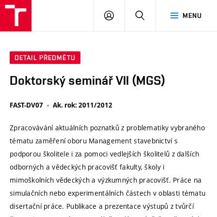
VUT
PŘIHLÁSIT
HLEDAT
MENU
SE
DETAIL PŘEDMĚTU
Doktorský seminář VII (MGS)
FAST-DV07
Ak. rok: 2011/2012
Zpracovávání aktuálních poznatků z problematiky vybraného
tématu zaměření oboru Management stavebnictví s
podporou školitele i za pomoci vedlejších školitelů z dalších
odborných a vědeckých pracovišť fakulty, školy i
mimoškolních vědeckých a výzkumných pracovišť. Práce na
simulačních nebo experimentálních částech v oblasti tématu
disertační práce. Publikace a prezentace výstupů z tvůrčí