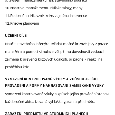
9. Systém manažementu rizik stavebního podniku
10.Nástroje manažementu rizik-katalogy, mapy
11.Podcenění rizik, vznik krize, zejména insolvence
12.Krizové plánování
UČEBNÍ CÍLE
Naučit stavebního inženýra zvládat možné krizové jevy z pozice
manažéra a pomocí simulace vštípit mu dovednosti vedoucí
zejména k prevenci krizových událostí, případně k reakci na
proběhlou krizi.
VYMEZENÍ KONTROLOVANÉ VÝUKY A ZPŮSOB JEJÍHO
PROVÁDĚNÍ A FORMY NAHRAZOVÁNÍ ZAMEŠKANÉ VÝUKY
Vymezení kontrolované výuky a způsob jejího provádění stanoví
každoročně aktualizovaná vyhláška garanta předmětu.
ZAŘAZENÍ PŘEDMĚTU VE STUDIJNÍCH PLÁNECH