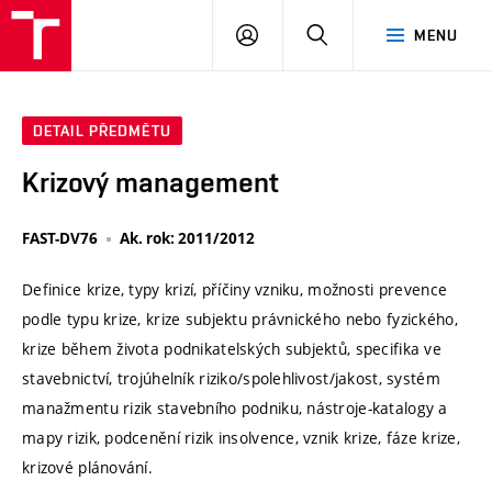
VUT
PŘIHLÁSIT
HLEDAT
MENU
SE
DETAIL PŘEDMĚTU
Krizový management
FAST-DV76
Ak. rok: 2011/2012
Definice krize, typy krizí, příčiny vzniku, možnosti prevence
podle typu krize, krize subjektu právnického nebo fyzického,
krize během života podnikatelských subjektů, specifika ve
stavebnictví, trojúhelník riziko/spolehlivost/jakost, systém
manažmentu rizik stavebního podniku, nástroje-katalogy a
mapy rizik, podcenění rizik insolvence, vznik krize, fáze krize,
krizové plánování.