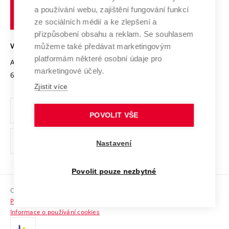
učení
Služby univerzity
Transfer znalostí
a používání webu, zajištění fungování funkcí
technické
Podnikavá univerzita / ContriBUTe
Mezinárodní dohody
ze sociálních médií a ke zlepšení a
Open Science
v
Bezpečná univerzita
přizpůsobení obsahu a reklam. Se souhlasem
Univerzitní sítě
Brně
Projekty
můžeme také předávat marketingovým
VYSOKÉ UČENÍ TECHNICKÉ V BRNĚ
Vyznamenání
platformám některé osobní údaje pro
Projekty ze strukturálních fondů
Antonínská 548/1
www.vut.cz
marketingové účely.
Organizační struktura
602 00 Brno
vut@vutbr.cz
Specifický výzkum
Zjistit více
Úřední deska
Ochrana osobních údajů
POVOLIT VŠE
(externí
Pracovní příležitosti
Nastavení
odkaz)
Podpora a rozvoj zaměstnanců a studujících
Povolit pouze nezbytné
Rovné příležitosti
Copyright © 2026 VUT
Sociální bezpečí
Prohlášení o přístupnosti
HR Award
Informace o používání cookies