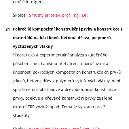
umělé inteligence.
Školitel:
Smutný Jaroslav, prof. Ing., Dr.
Pokročilé kompozitní konstrukční prvky a konstrukce z
materiálů na bázi kovů, betonu, dřeva, polymerů
vyztužených vlákny
"Teoretická a experimentální analýza skutečného
působení, mechanismu přetváření a porušování a
únosnosti pokročilých kompozitních konstrukčních prvků
z kovů, betonu, dřeva, polymerů vytužených vlákny, např.
spřažené ocelobetonové a dřevobetonové konstrukční
prvky, ocelové a dřevěné konstrukční prvky zesílené
externí FRP výztuží apod. Téma je vypsáno pro 2
studenty."
Školitel:
Karmazínová Marcela, prof. Ing., CSc.