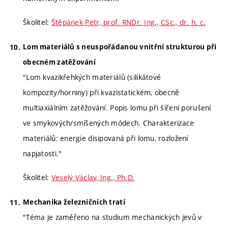
Školitel:
Štěpánek Petr, prof. RNDr. Ing., CSc., dr. h. c.
Lom materiálů s neuspořádanou vnitřní strukturou při
obecném zatěžování
"Lom kvazikřehkých materiálů (silikátové
kompozity/horniny) při kvazistatickém, obecně
multiaxiálním zatěžování. Popis lomu při šíření porušení
ve smykových/smíšených módech. Charakterizace
materiálů: energie disipovaná při lomu, rozložení
napjatosti."
Školitel:
Veselý Václav, Ing., Ph.D.
Mechanika železničních tratí
"Téma je zaměřeno na studium mechanických jevů v