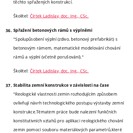
těchto spřažených konstrukcí.
Školitel:
Čírtek Ladislav, doc. Ing., CSc.
Spřažení betonových rámů s výplněmi
"Spolupůsobení výplní (zdivo, betonový prefabrikát) s
betonovým rámem, matematické modelování chování
rámů a výplní (včetně porušování)."
Školitel:
Čírtek Ladislav, doc. Ing., CSc.
Stabilita zemní konstrukce v závislosti na čase
"Reologické vlastnosti zemin rozhodujícím způsobem
ovlivňují návrh technologického postupu výstavby zemní
konstrukce.Tématem práce bude nalezení funkčních
konstitutivních vztahů pro aplikaci reologického chování
zemin pomocí souboru materiálových parametrů,které