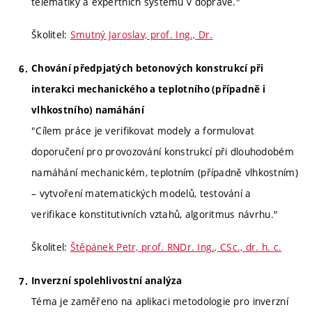
telematiky a expertních systémů v dopravě."
Školitel:
Smutný Jaroslav, prof. Ing., Dr.
Chování předpjatých betonových konstrukcí při
interakci mechanického a teplotního (případně i
vlhkostního) namáhání
"Cílem práce je verifikovat modely a formulovat
doporučení pro provozování konstrukcí při dlouhodobém
namáhání mechanickém, teplotním (případně vlhkostním)
– vytvoření matematických modelů, testování a
verifikace konstitutivních vztahů, algoritmus návrhu."
Školitel:
Štěpánek Petr, prof. RNDr. Ing., CSc., dr. h. c.
Inverzní spolehlivostní analýza
Téma je zaměřeno na aplikaci metodologie pro inverzní