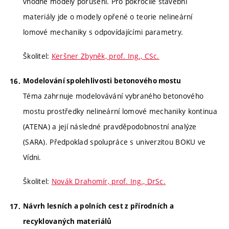
vhodné modely porušení. Pro pokročilé stavební
materiály jde o modely opřené o teorie nelineární
lomové mechaniky s odpovídajícími parametry.
Školitel:
Keršner Zbyněk, prof. Ing., CSc.
Modelování spolehlivosti betonového mostu
Téma zahrnuje modelovávání vybraného betonového
mostu prostředky nelineární lomové mechaniky kontinua
(ATENA) a její následné pravděpodobnostní analýze
(SARA). Předpoklad spolupráce s univerzitou BOKU ve
Vídni.
Školitel:
Novák Drahomír, prof. Ing., DrSc.
Návrh lesních a polních cest z přírodních a
recyklovaných materiálů