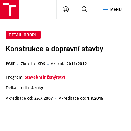
VUT
PŘIHLÁSIT
HLEDAT
MENU
SE
DETAIL OBORU
Konstrukce a dopravní stavby
FAST
Zkratka:
Ak. rok:
KDS
2011/2012
Program:
Stavební inženýrství
Délka studia:
4 roky
Akreditace od:
Akreditace do:
25.7.2007
1.8.2015