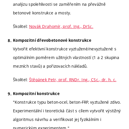
analýzu spolehlivosti se zaměřením na převážně
betonové konstrukce a mosty.
Školitel:
Novák Drahomír, prof. Ing., DrSc.
Kompozitní dřevobetonové konstrukce
Vytvořit efektivní konstrukce vyztužené/nevyztužené s
optimálním poměrem užitných vlastností (1 a 2 skupina
mezních stavů) a pořizovacích nákladů.
Školitel:
Štěpánek Petr, prof. RNDr. Ing., CSc., dr. h. c.
Kompozitní konstrukce
"Konstrukce typu beton-ocel, beton-FRP, vyztužené zdivo.
Experimentální i teoretická část s cílem vytvořit výstižný
algoritmus návrhu a verifikovat jej fyzikálním i
numerickým experimentem."