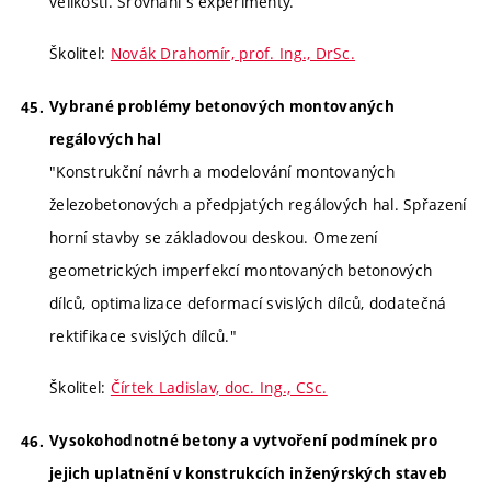
velikosti. Srovnání s experimenty.
Školitel:
Novák Drahomír, prof. Ing., DrSc.
Vybrané problémy betonových montovaných
regálových hal
"Konstrukční návrh a modelování montovaných
železobetonových a předpjatých regálových hal. Spřazení
horní stavby se základovou deskou. Omezení
geometrických imperfekcí montovaných betonových
dílců, optimalizace deformací svislých dílců, dodatečná
rektifikace svislých dílců."
Školitel:
Čírtek Ladislav, doc. Ing., CSc.
Vysokohodnotné betony a vytvoření podmínek pro
jejich uplatnění v konstrukcích inženýrských staveb