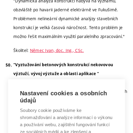
"Dynamická analýza konstrukcí nabývá na významu,
obzvláště po havarii jaderné elektrárně ve Fukušimě.
Problémem nelineární dynamické analýzy stavebních
konstrukcí je velká časová náročnost. Tento problém je
možno řešit maximálním využití paralelního zpracování."
Školitel:
Němec Ivan, doc. Ing., CSc.
"Vyztužování betonových konstrukcí nekovovou
výztuží, vývoj výztuže a oblasti aplikace "
"Cílem práce je vytvořit vhodné konstitutivní vztahy pro
různé typy výztuže pro základní případy namáhání a jejich
Nastavení cookies a osobních
údajů
kombinace. Etapy: vývoj nových nekovových prvků,
teoretická část – vytvoření matematických modelů,
Soubory cookie používáme ke
shromažďování a analýze informací o výkonu
algoritmus návrhu."
a používání webu, zajištění fungování funkcí
ze sociálních médií a ke zlepšení a
Školitel:
Štěpánek Petr, prof. RNDr. Ing., CSc., dr. h. c.