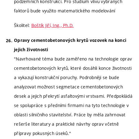
podzemních konstrukcí. Pro studium vlivu vybraných
faktorů bude využito matematického modelování
Školitel:
Boštík Jiří, Ing., Ph.D.
Opravy cementobetonových krytů vozovek na konci
jejich životnosti
"Navrhované téma bude zaměřeno na technologie oprav
cementobetonových krytů, které dosáhli konce životnosti
a vykazují konstrukční poruchy. Podrobněji se bude
analyzovat možnost segmetace cementobetonových
desek a jejich překrytí asfaltovými vrstvami. Předpokládá
se spolupráce s předními firmami na tyto technologie v
oblasti silničního stavitelství. Práce by měla zahrnovat
rešerše literatury a praktické návrhy oprav včetně
přípravy pokusných úseků."