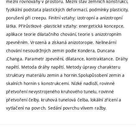
mezní rovnováhy v prostoru. Mezní stav zemních konstrukcí,
fyzikální podstata plastických deformací, podmínky plasticity,
porušení při creepu. Finitní vztahy: izotropní a anizotropní
látka. Přírůstkové -plastické vztahy: energetická koncepce,
aplikace teorie dilatačního chování, teorie s anizotropním
zpevněním. Vrozená a získaná anizotoropie. Nelineární
chování nesoudržných zemin podle Kondera, Duncana
,Changa. Parametr zpevnění, dilatance, kontraktance. Dráhy
napětí. Metoda dráhy napětí. Metody úpravy charakteru
struktury materiálu zemin a hornin.Spolupůsobení zemin a
skalních hornin s konstrukcemi. Nízké nadloží, rovinné
přetvoření nevystrojeného kruhového tunelu, rovinné
přetvoření čelby, kruhová tunelová čelba, lokální zřícení a
vytlačení na povrch. Sedání povrchu vlivem ražby.