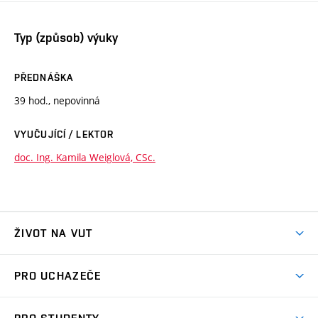
Typ (způsob) výuky
PŘEDNÁŠKA
39 hod., nepovinná
VYUČUJÍCÍ / LEKTOR
doc. Ing. Kamila Weiglová, CSc.
ŽIVOT NA VUT
Atmosféra VUT
PRO UCHAZEČE
Prostory školy
Proč na VUT
Koleje