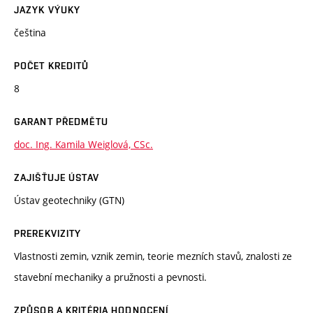
JAZYK VÝUKY
čeština
POČET KREDITŮ
8
GARANT PŘEDMĚTU
doc. Ing. Kamila Weiglová, CSc.
ZAJIŠŤUJE ÚSTAV
Ústav geotechniky (GTN)
PREREKVIZITY
Vlastnosti zemin, vznik zemin, teorie mezních stavů, znalosti ze
stavební mechaniky a pružnosti a pevnosti.
ZPŮSOB A KRITÉRIA HODNOCENÍ