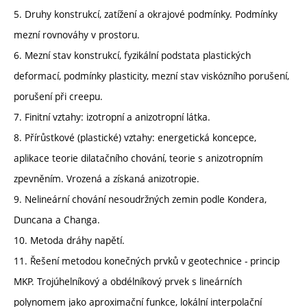
5. Druhy konstrukcí, zatížení a okrajové podmínky. Podmínky
mezní rovnováhy v prostoru.
6. Mezní stav konstrukcí, fyzikální podstata plastických
deformací, podmínky plasticity, mezní stav viskózního porušení,
porušení při creepu.
7. Finitní vztahy: izotropní a anizotropní látka.
8. Přírůstkové (plastické) vztahy: energetická koncepce,
aplikace teorie dilatačního chování, teorie s anizotropním
zpevněním. Vrozená a získaná anizotropie.
9. Nelineární chování nesoudržných zemin podle Kondera,
Duncana a Changa.
10. Metoda dráhy napětí.
11. Řešení metodou konečných prvků v geotechnice - princip
MKP. Trojúhelníkový a obdélníkový prvek s lineárních
polynomem jako aproximační funkce, lokální interpolační