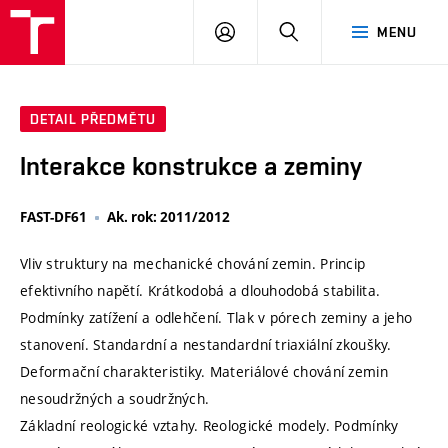
VUT
PŘIHLÁSIT
HLEDAT
MENU
SE
DETAIL PŘEDMĚTU
Interakce konstrukce a zeminy
FAST-DF61
Ak. rok: 2011/2012
Vliv struktury na mechanické chování zemin. Princip
efektivního napětí. Krátkodobá a dlouhodobá stabilita.
Podmínky zatížení a odlehčení. Tlak v pórech zeminy a jeho
stanovení. Standardní a nestandardní triaxiální zkoušky.
Deformační charakteristiky. Materiálové chování zemin
nesoudržných a soudržných.
Základní reologické vztahy. Reologické modely. Podmínky