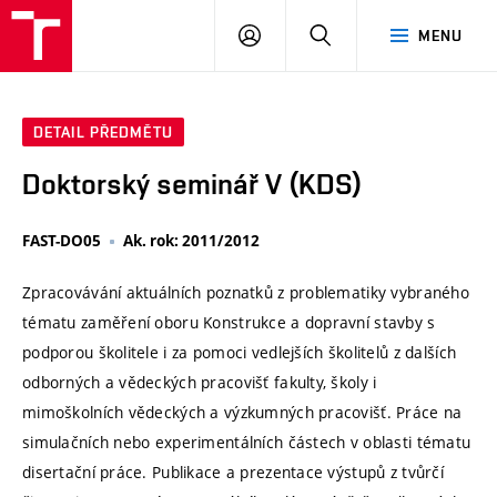
VUT
PŘIHLÁSIT
HLEDAT
MENU
SE
DETAIL PŘEDMĚTU
Doktorský seminář V (KDS)
FAST-DO05
Ak. rok: 2011/2012
Zpracovávání aktuálních poznatků z problematiky vybraného
tématu zaměření oboru Konstrukce a dopravní stavby s
podporou školitele i za pomoci vedlejších školitelů z dalších
odborných a vědeckých pracovišť fakulty, školy i
mimoškolních vědeckých a výzkumných pracovišť. Práce na
simulačních nebo experimentálních částech v oblasti tématu
disertační práce. Publikace a prezentace výstupů z tvůrčí