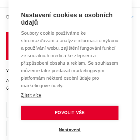
Brno
Podpora excelence
Závěrečné práce
Studium bez bariér
Zpracování osobních údajů uchazečů o studium
Firemní spolupráce
Mezinárodní vědecká rada
Nastavení cookies a osobních
O UNIVERZITĚ
Doktorské studium
Podpora podnikání
E-přihláška
údajů
Zahraniční spolupráce
Systém zajišťování kvality výzkumu
Profil univerzity
Spolupráce se školami
Soubory cookie používáme ke
Vysoké
Výzkumné infrastruktury
shromažďování a analýze informací o výkonu
Udržitelná univerzita
učení
Služby univerzity
Transfer znalostí
a používání webu, zajištění fungování funkcí
technické
Podnikavá univerzita / ContriBUTe
Mezinárodní dohody
ze sociálních médií a ke zlepšení a
Open Science
v
Bezpečná univerzita
přizpůsobení obsahu a reklam. Se souhlasem
Univerzitní sítě
Brně
Projekty
můžeme také předávat marketingovým
VYSOKÉ UČENÍ TECHNICKÉ V BRNĚ
Vyznamenání
platformám některé osobní údaje pro
Projekty ze strukturálních fondů
Antonínská 548/1
www.vut.cz
marketingové účely.
Organizační struktura
602 00 Brno
vut@vutbr.cz
Specifický výzkum
Zjistit více
Úřední deska
Ochrana osobních údajů
POVOLIT VŠE
(externí
Pracovní příležitosti
Nastavení
odkaz)
Podpora a rozvoj zaměstnanců a studujících