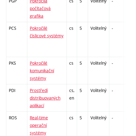
PGP
Pokročilá
cs
5
Volitelný
-
zk
počítačová
grafika
PCS
Pokročilé
cs
5
Volitelný
-
zk
číslicové systémy
PKS
Pokročilé
cs
5
Volitelný
-
zá,zk
komunikační
systémy
PDI
Prostředí
cs,
5
Volitelný
-
zk
distribuovaných
en
aplikací
ROS
Real-time
cs
5
Volitelný
-
zk
operační
systémy