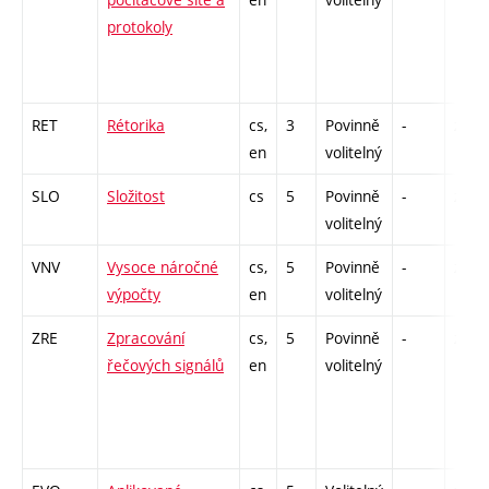
protokoly
RET
Rétorika
cs,
3
Povinně
-
zá
en
volitelný
SLO
Složitost
cs
5
Povinně
-
zk
volitelný
VNV
Vysoce náročné
cs,
5
Povinně
-
zk
výpočty
en
volitelný
ZRE
Zpracování
cs,
5
Povinně
-
zk
řečových signálů
en
volitelný