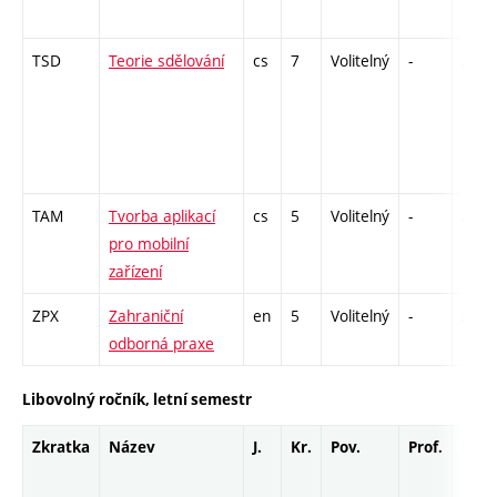
TSD
Teorie sdělování
cs
7
Volitelný
-
zá,zk
TAM
Tvorba aplikací
cs
5
Volitelný
-
zk
pro mobilní
zařízení
ZPX
Zahraniční
en
5
Volitelný
-
zá
odborná praxe
Libovolný ročník, letní semestr
Zkratka
Název
J.
Kr.
Pov.
Prof.
Uk.