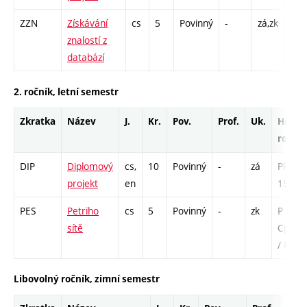
ZZN
Získávání
cs
5
Povinný
-
zá,zk
P - 
znalostí z
PR 
databází
2. ročník, letní semestr
Zkratka
Název
J.
Kr.
Pov.
Prof.
Uk.
Hod.
rozsa
DIP
Diplomový
cs,
10
Povinný
-
zá
PR -
projekt
en
156
PES
Petriho
cs
5
Povinný
-
zk
P - 39 
sítě
Cp - 6
/ PR - 
Libovolný ročník, zimní semestr