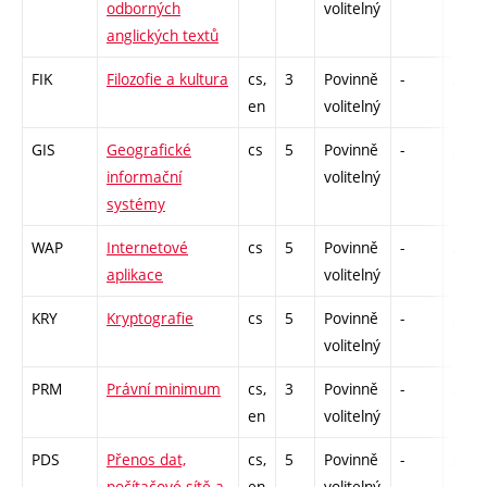
odborných
volitelný
anglických textů
FIK
Filozofie a kultura
cs,
3
Povinně
-
zá
en
volitelný
GIS
Geografické
cs
5
Povinně
-
zá,zk
informační
volitelný
systémy
WAP
Internetové
cs
5
Povinně
-
zá,zk
aplikace
volitelný
KRY
Kryptografie
cs
5
Povinně
-
zá,zk
volitelný
PRM
Právní minimum
cs,
3
Povinně
-
zá
en
volitelný
PDS
Přenos dat,
cs,
5
Povinně
-
zk
počítačové sítě a
en
volitelný