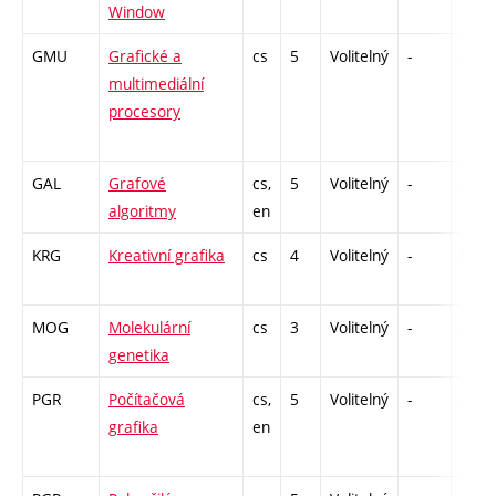
Window
GMU
Grafické a
cs
5
Volitelný
-
zá,zk
multimediální
procesory
GAL
Grafové
cs,
5
Volitelný
-
zk
algoritmy
en
KRG
Kreativní grafika
cs
4
Volitelný
-
kl
MOG
Molekulární
cs
3
Volitelný
-
zk
genetika
PGR
Počítačová
cs,
5
Volitelný
-
zk
grafika
en