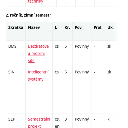
techniky
2. ročník, zimní semestr
Zkratka
Název
J.
Kr.
Pov.
Prof.
Uk.
Hod
roz
BMS
Bezdrátové
cs
5
Povinný
-
zk
P - 
a mobilní
PR 
sítě
SIN
Inteligentní
cs
5
Povinný
-
zk
P - 
systémy
COZ
10 /
Cp -
/ PR
14
SEP
Semestrální
cs,
3
Povinný
-
kl
PR 
projekt
en