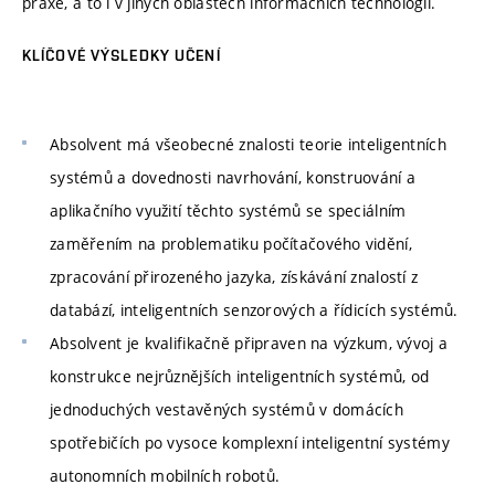
praxe, a to i v jiných oblastech informačních technologií.
KLÍČOVÉ VÝSLEDKY UČENÍ
Absolvent má všeobecné znalosti teorie inteligentních
systémů a dovednosti navrhování, konstruování a
aplikačního využití těchto systémů se speciálním
zaměřením na problematiku počítačového vidění,
zpracování přirozeného jazyka, získávání znalostí z
databází, inteligentních senzorových a řídicích systémů.
Absolvent je kvalifikačně připraven na výzkum, vývoj a
konstrukce nejrůznějších inteligentních systémů, od
jednoduchých vestavěných systémů v domácích
spotřebičích po vysoce komplexní inteligentní systémy
autonomních mobilních robotů.