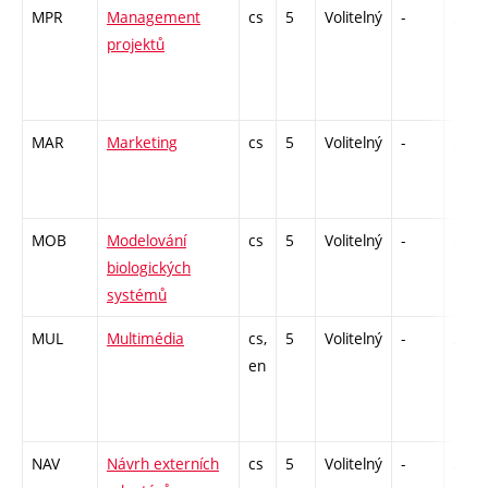
MPR
Management
cs
5
Volitelný
-
zk
projektů
MAR
Marketing
cs
5
Volitelný
-
zá,zk
MOB
Modelování
cs
5
Volitelný
-
zá,zk
biologických
systémů
MUL
Multimédia
cs,
5
Volitelný
-
zk
en
NAV
Návrh externích
cs
5
Volitelný
-
zk