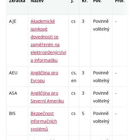
Zkratka
Název
J.
Kr.
Pov.
Prof.
Uk.
AJE
Akademické
cs
3
Povinně
-
zá,zk
jazykové
volitelný
dovednosti se
zaměřením na
elektroinženýrství
a informatiku
AEU
Angličtina pro
cs,
3
Povinně
-
zá,zk
Evropu
en
volitelný
ASA
Angličtina pro
cs
3
Povinně
-
zá,zk
Severní Ameriku
volitelný
BIS
Bezpečnost
cs
5
Povinně
-
zk
informačních
volitelný
systémů