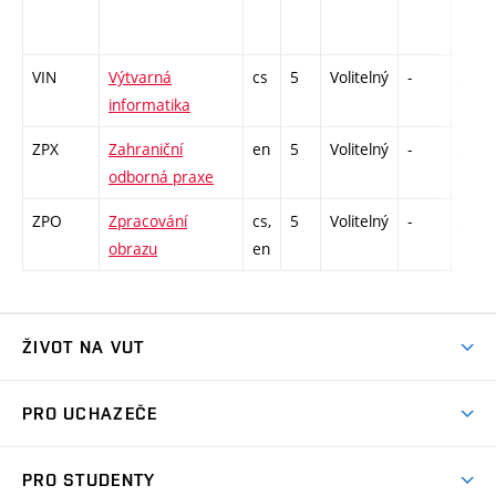
VIN
Výtvarná
cs
5
Volitelný
-
zk
informatika
ZPX
Zahraniční
en
5
Volitelný
-
zá
odborná praxe
ZPO
Zpracování
cs,
5
Volitelný
-
zk
obrazu
en
ŽIVOT NA VUT
Atmosféra VUT
PRO UCHAZEČE
Prostory školy
Proč na VUT
Koleje
PRO STUDENTY