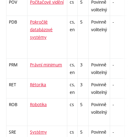
POV
Počítačové vidění
cs
5
Povinně
-
zk
volitelný
PDB
Pokročilé
cs,
5
Povinně
-
zá,zk
databázové
en
volitelný
systémy
PRM
Právní minimum
cs,
3
Povinně
-
zá
en
volitelný
RET
Rétorika
cs,
3
Povinně
-
zá
en
volitelný
ROB
Robotika
cs
5
Povinně
-
zk
volitelný
SRE
Systémy
cs
5
Povinně
-
zk