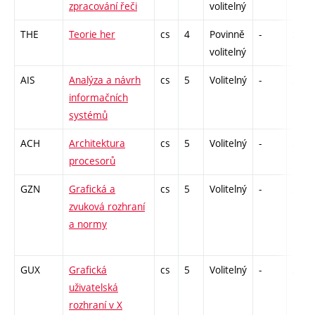
zpracování řeči
volitelný
THE
Teorie her
cs
4
Povinně
-
zá,zk
volitelný
AIS
Analýza a návrh
cs
5
Volitelný
-
zá,zk
informačních
systémů
ACH
Architektura
cs
5
Volitelný
-
zá,zk
procesorů
GZN
Grafická a
cs
5
Volitelný
-
zk
zvuková rozhraní
a normy
GUX
Grafická
cs
5
Volitelný
-
zk
uživatelská
rozhraní v X