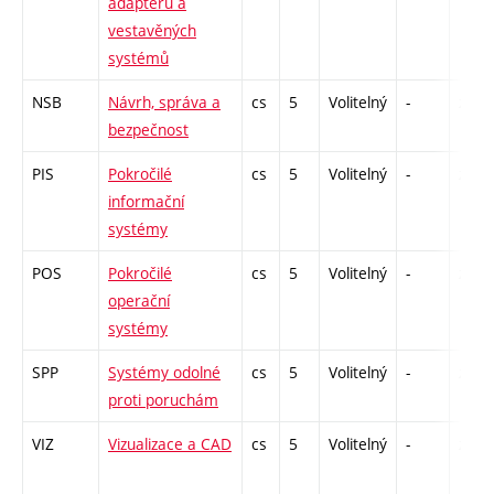
adaptérů a
vestavěných
systémů
NSB
Návrh, správa a
cs
5
Volitelný
-
zá,zk
bezpečnost
PIS
Pokročilé
cs
5
Volitelný
-
zá,zk
informační
systémy
POS
Pokročilé
cs
5
Volitelný
-
zk
operační
systémy
SPP
Systémy odolné
cs
5
Volitelný
-
zá,zk
proti poruchám
VIZ
Vizualizace a CAD
cs
5
Volitelný
-
zk