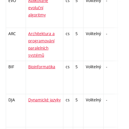
EVO
Aplikované
cs
5
Volitelný
-
zk
evoluční
algoritmy
ARC
Architektura a
cs
5
Volitelný
-
zá,zk
programování
paralelních
systémů
BIF
Bioinformatika
cs
5
Volitelný
-
zk
DJA
Dynamické jazyky
cs
5
Volitelný
-
zk