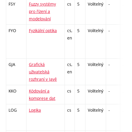
FSY
Fuzzy systémy
cs
5
Volitelný
-
zá,zk
pro řízení a
modelování
FYO
Fyzikální optika
cs,
5
Volitelný
-
zk
en
GJA
Grafická
cs,
5
Volitelný
-
zk
uživatelská
en
rozhraní v Javě
KKO
Kódování a
cs
5
Volitelný
-
zá,zk
komprese dat
LOG
Logika
cs
5
Volitelný
-
zá,zk