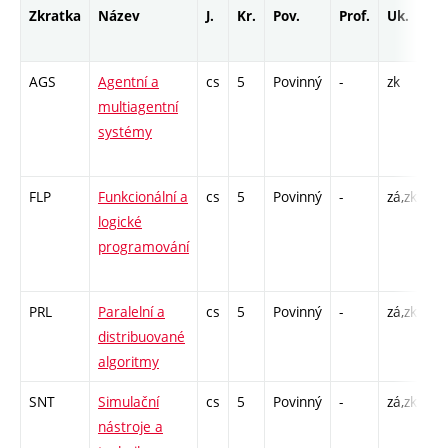
Zkratka
Název
J.
Kr.
Pov.
Prof.
Uk.
H
r
AGS
Agentní a
cs
5
Povinný
-
zk
P 
multiagentní
Cp
systémy
/ 
1
FLP
Funkcionální a
cs
5
Povinný
-
zá,zk
P 
logické
Cp
programování
/ 
1
PRL
Paralelní a
cs
5
Povinný
-
zá,zk
P 
distribuované
PR
algoritmy
SNT
Simulační
cs
5
Povinný
-
zá,zk
P 
nástroje a
PR