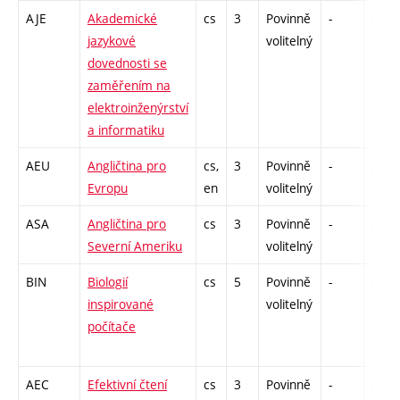
AJE
Akademické
cs
3
Povinně
-
zá,zk
jazykové
volitelný
dovednosti se
zaměřením na
elektroinženýrství
a informatiku
AEU
Angličtina pro
cs,
3
Povinně
-
zá,zk
Evropu
en
volitelný
ASA
Angličtina pro
cs
3
Povinně
-
zá,zk
Severní Ameriku
volitelný
BIN
Biologií
cs
5
Povinně
-
zk
inspirované
volitelný
počítače
AEC
Efektivní čtení
cs
3
Povinně
-
zá,zk