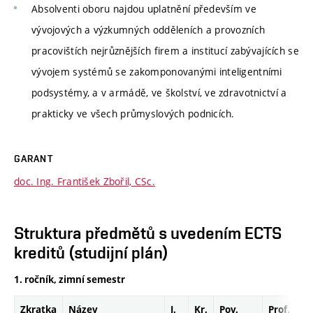
Absolventi oboru najdou uplatnění především ve
vývojových a výzkumných odděleních a provozních
pracovištích nejrůznějších firem a institucí zabývajících se
vývojem systémů se zakomponovanými inteligentními
podsystémy, a v armádě, ve školství, ve zdravotnictví a
prakticky ve všech průmyslových podnicích.
GARANT
doc. Ing. František Zbořil, CSc.
Struktura předmětů s uvedením ECTS
kreditů (studijní plán)
1. ročník, zimní semestr
Zkratka
Název
J.
Kr.
Pov.
Prof.
Uk