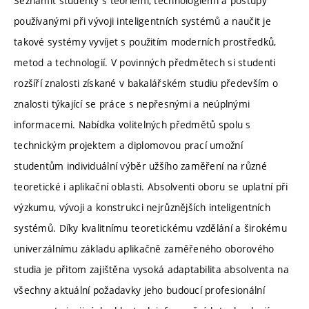
Seznámit studenty s teoriemi, technologiemi a postupy
používanými při vývoji inteligentních systémů a naučit je
takové systémy vyvíjet s použitím moderních prostředků,
metod a technologií. V povinných předmětech si studenti
rozšíří znalosti získané v bakalářském studiu především o
znalosti týkající se práce s nepřesnými a neúplnými
informacemi. Nabídka volitelných předmětů spolu s
technickým projektem a diplomovou prací umožní
studentům individuální výběr užšího zaměření na různé
teoretické i aplikační oblasti. Absolventi oboru se uplatní při
výzkumu, vývoji a konstrukci nejrůznějších inteligentních
systémů. Díky kvalitnímu teoretickému vzdělání a širokému
univerzálnímu základu aplikačně zaměřeného oborového
studia je přitom zajištěna vysoká adaptabilita absolventa na
všechny aktuální požadavky jeho budoucí profesionální