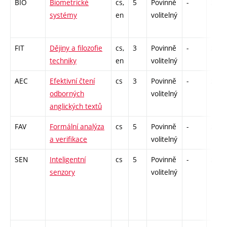
BIO
Biometrické
cs,
5
Povinně
-
zá,zk
systémy
en
volitelný
FIT
Dějiny a filozofie
cs,
3
Povinně
-
zá
techniky
en
volitelný
AEC
Efektivní čtení
cs
3
Povinně
-
zá,zk
odborných
volitelný
anglických textů
FAV
Formální analýza
cs
5
Povinně
-
zá,zk
a verifikace
volitelný
SEN
Inteligentní
cs
5
Povinně
-
zá,zk
senzory
volitelný