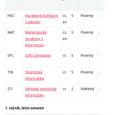
HSC
Hardware/Software
cs,
5
Povinný
-
zk
Codesign
en
MAT
Matematické
cs,
5
Povinný
-
zk
struktury v
en
informatice
SFC
Soft Computing
cs
5
Povinný
-
zk
TIN
Teoretická
cs
5
Povinný
-
zá
informatika
STI
Seminář teoretické
cs
2
Volitelný
-
zá
informatiky
1. ročník, letní semestr