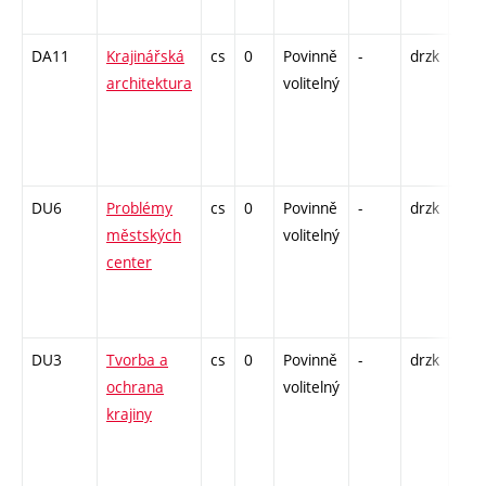
EX -
DA11
Krajinářská
cs
0
Povinně
-
drzk
P - 
architektura
volitelný
K - 
S - 
DU6
Problémy
cs
0
Povinně
-
drzk
P - 
městských
volitelný
K - 
center
S - 
DU3
Tvorba a
cs
0
Povinně
-
drzk
P - 
ochrana
volitelný
K - 
krajiny
S - 