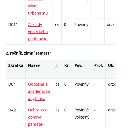
vývoj
K - 2
urbanismu
S - 1
D011
Základy
cs
0
Povinný
-
drzk
P - 2
vědeckého
K - 2
publikování
2. ročník, zimní semestr
Zkratka
Název
J.
Kr.
Pov.
Prof.
Uk.
Hod
roz
D04
Odborná a
cs
0
Povinný
-
drzk
K - 
akademická
C1 -
angličtina
DA2
Ochrana a
cs
0
Povinně
-
drzk
P - 
obnova
volitelný
K - 
památek
S - 