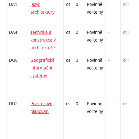
DA1
Jazyk
cs
0
Povinně
-
drzk
P
architektury
volitelný
K
S
DA4
Technika a
cs
0
Povinně
-
drzk
P
konstrukce v
volitelný
K
architektuře
DU8
Geografické
cs
0
Povinně
-
drzk
P
informační
volitelný
K
systémy
S
DU2
Prostorové
cs
0
Povinně
-
drzk
P
plánování
volitelný
K
S