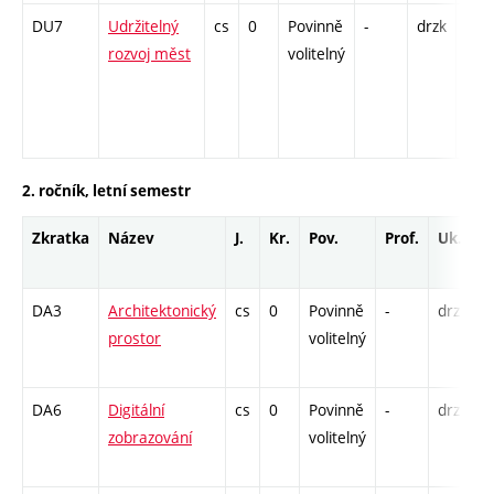
DU7
Udržitelný
cs
0
Povinně
-
drzk
P - 
rozvoj měst
volitelný
K - 
S - 
2. ročník, letní semestr
Zkratka
Název
J.
Kr.
Pov.
Prof.
Uk.
DA3
Architektonický
cs
0
Povinně
-
drzk
P
prostor
volitelný
K
S
DA6
Digitální
cs
0
Povinně
-
drzk
K
zobrazování
volitelný
C