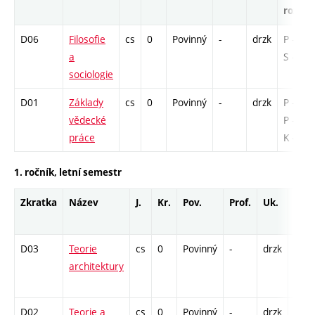
rozsah
D06
Filosofie
cs
0
Povinný
-
drzk
P - 12 /
a
S - 14
sociologie
D01
Základy
cs
0
Povinný
-
drzk
P - 15 /
vědecké
P - 26 /
práce
K - 8
1. ročník, letní semestr
Zkratka
Název
J.
Kr.
Pov.
Prof.
Uk.
Hod
rozs
D03
Teorie
cs
0
Povinný
-
drzk
P - 1
architektury
K - 2
S - 6
D02
Teorie a
cs
0
Povinný
-
drzk
P - 2