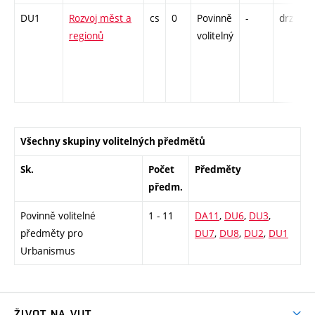
DU1
Rozvoj měst a
cs
0
Povinně
-
drzk
P
regionů
volitelný
K
Všechny skupiny volitelných předmětů
Sk.
Počet
Předměty
předm.
Povinně volitelné
1 - 11
DA11
,
DU6
,
DU3
,
předměty pro
DU7
,
DU8
,
DU2
,
DU1
Urbanismus
ŽIVOT NA VUT