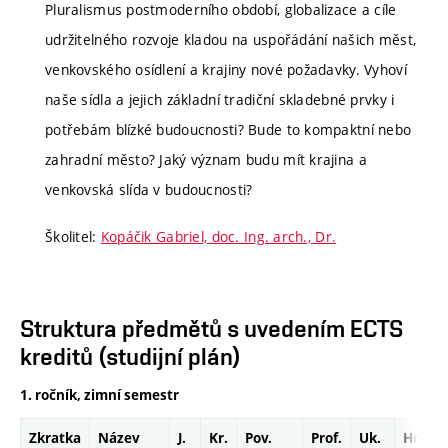
Pluralismus postmoderního období, globalizace a cíle
udržitelného rozvoje kladou na uspořádání našich měst,
venkovského osídlení a krajiny nové požadavky. Vyhoví
naše sídla a jejich základní tradiční skladebné prvky i
potřebám blízké budoucnosti? Bude to kompaktní nebo
zahradní město? Jaký význam budu mít krajina a
venkovská slída v budoucnosti?
Školitel:
Kopáčik Gabriel, doc. Ing. arch., Dr.
Struktura předmětů s uvedením ECTS
kreditů (studijní plán)
1. ročník, zimní semestr
Zkratka
Název
J.
Kr.
Pov.
Prof.
Uk.
Hod.