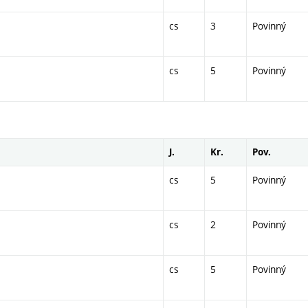
cs
3
Povinný
cs
5
Povinný
J.
Kr.
Pov.
cs
5
Povinný
cs
2
Povinný
cs
5
Povinný