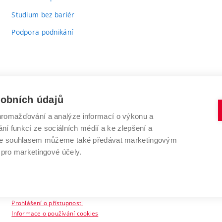
Studium bez bariér
Podpora podnikání
sobních údajů
romažďování a analýze informací o výkonu a
VYSOKÉ UČENÍ TECHNICKÉ V BRNĚ
ní funkcí ze sociálních médií a ke zlepšení a
Antonínská 548/1
www.vut.cz
 Se souhlasem můžeme také předávat marketingovým
602 00 Brno
vut@vutbr.cz
 pro marketingové účely.
Prohlášení o přístupnosti
Informace o používání cookies