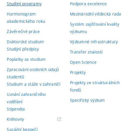
Studijní programy
Podpora excelence
Harmonogram
Mezinárodní vědecká rada
akademického roku
Systém zajišťování kvality
Závěrečné práce
výzkumu
Doktorské studium
Výzkumné infrastruktury
Studijní předpisy
Transfer znalostí
Poplatky za studium
Open Science
Zpracování osobních údajů
Projekty
studentů
Projekty ze strukturálních
Studium a stáže v zahraničí
fondů
Uznání zahraničního
Specifický výzkum
vzdělání
Stipendia
(externí
Knihovny
odkaz)
Sociální bezpečí