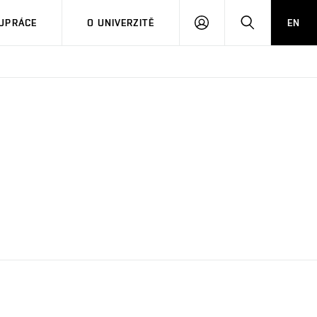
PŘIHLÁSIT
HLEDAT
UPRÁCE
O UNIVERZITĚ
EN
SE