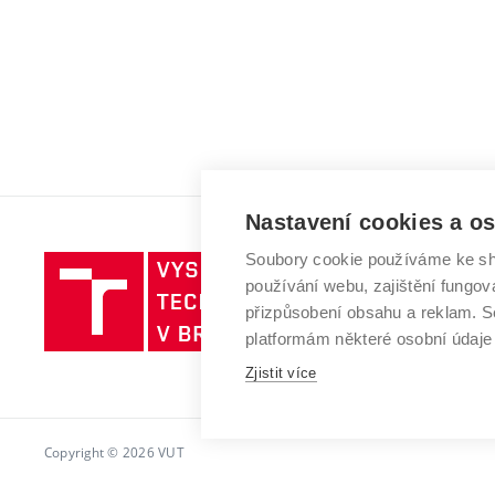
Nastavení cookies a o
Soubory cookie používáme ke sh
Vysoké
používání webu, zajištění fungová
učení
přizpůsobení obsahu a reklam.
technické
platformám některé osobní údaje
v
Zjistit více
Brně
Copyright © 2026 VUT