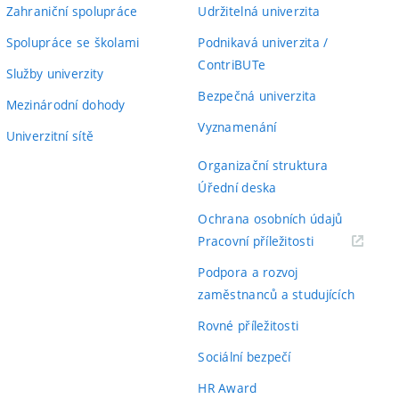
Zahraniční spolupráce
Udržitelná univerzita
Spolupráce se školami
Podnikavá univerzita /
ContriBUTe
Služby univerzity
Bezpečná univerzita
Mezinárodní dohody
Vyznamenání
Univerzitní sítě
Organizační struktura
Úřední deska
Ochrana osobních údajů
(externí
Pracovní příležitosti
odkaz)
Podpora a rozvoj
zaměstnanců a studujících
Rovné příležitosti
Sociální bezpečí
HR Award