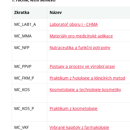
Zkratka
Název
MC_LAB1_A
Laboratoř oboru I - CHMA
MC_MMA
Materiály pro medicínské aplikace
MC_NFP
Nutraceutika a funkční potraviny
MC_PPVP
Postupy a procesy ve výrobní praxi
MC_FKM_P
Praktikum z fyziologie a klinických metod
MC_KOS
Kosmetologie a technologie kosmetiky
MC_KOS_P
Praktikum z kosmetologie
MC_VKF
Vybrané kapitoly z farmakologie