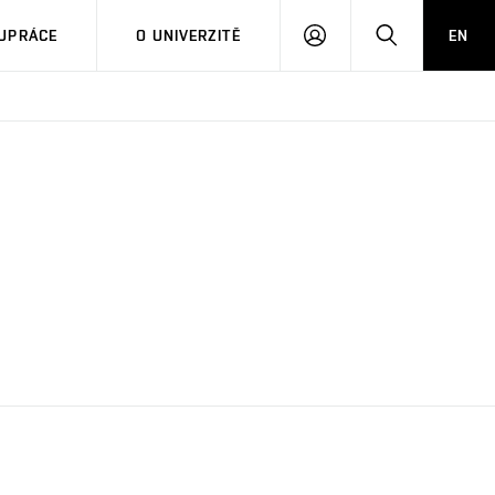
PŘIHLÁSIT
HLEDAT
UPRÁCE
O UNIVERZITĚ
EN
SE