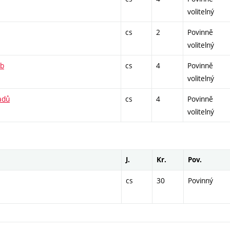
volitelný
cs
2
Povinně
volitelný
ob
cs
4
Povinně
volitelný
adů
cs
4
Povinně
volitelný
J.
Kr.
Pov.
cs
30
Povinný