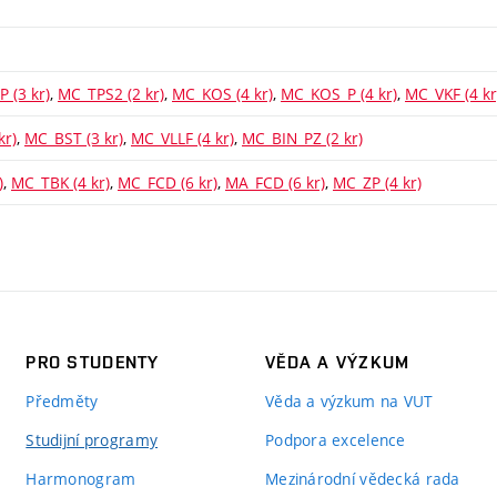
 (3 kr)
,
MC_TPS2 (2 kr)
,
MC_KOS (4 kr)
,
MC_KOS_P (4 kr)
,
MC_VKF (4 kr
kr)
,
MC_BST (3 kr)
,
MC_VLLF (4 kr)
,
MC_BIN_PZ (2 kr)
)
,
MC_TBK (4 kr)
,
MC_FCD (6 kr)
,
MA_FCD (6 kr)
,
MC_ZP (4 kr)
PRO STUDENTY
VĚDA A VÝZKUM
Předměty
Věda a výzkum na VUT
Studijní programy
Podpora excelence
Harmonogram
Mezinárodní vědecká rada