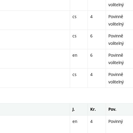
volitelný
cs
4
Povinně
volitelný
cs
6
Povinně
volitelný
en
6
Povinně
volitelný
cs
4
Povinně
volitelný
J.
Kr.
Pov.
en
4
Povinný