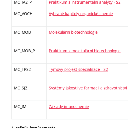
MC_IA2_P
Praktikum z instrumentální analýzy - S2
MC_VOCH
Vybrané kapitoly organické chemie
MC_MOB
Molekulární biotechnologie
MC_MOB_P
Praktikum z molekulární biotechnologie
MC_TPS2
Týmový projekt specializace - S2
MC_SJZ
Systémy jakosti ve farmacii a zdravotnictví
MC_IM
Základy imunochemie
1. ročník, letní semestr