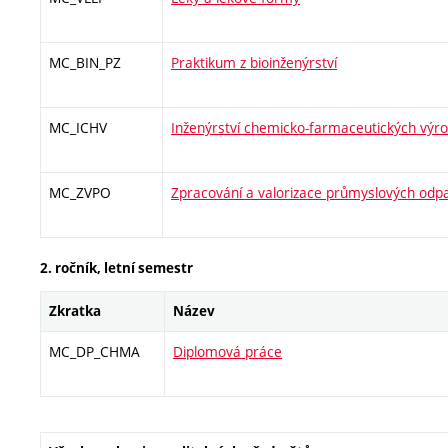
MC_BIN_PZ
Praktikum z bioinženýrství
MC_ICHV
Inženýrství chemicko-farmaceutických výr
MC_ZVPO
Zpracování a valorizace průmyslových odp
2. ročník, letní semestr
Zkratka
Název
MC_DP_CHMA
Diplomová práce