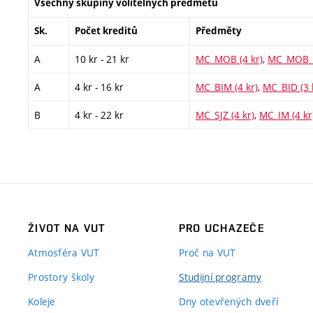
Všechny skupiny volitelných předmětů
Sk.
Počet kreditů
Předměty
A
10 kr - 21 kr
MC_MOB (4 kr)
,
MC_MOB_P
A
4 kr - 16 kr
MC_BIM (4 kr)
,
MC_BID (3 
B
4 kr - 22 kr
MC_SJZ (4 kr)
,
MC_IM (4 kr
ŽIVOT NA VUT
PRO UCHAZEČE
Atmosféra VUT
Proč na VUT
Prostory školy
Studijní programy
Koleje
Dny otevřených dveří