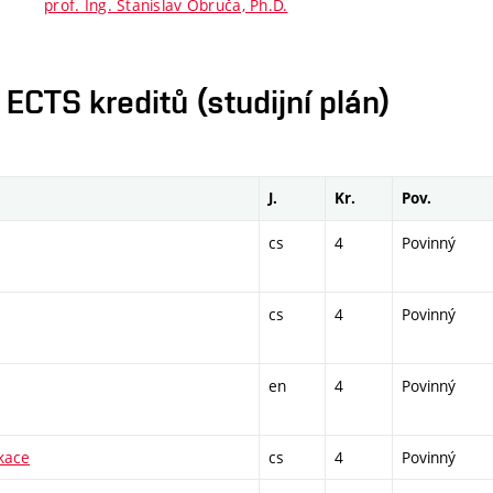
prof. Ing. Stanislav Obruča, Ph.D.
CTS kreditů (studijní plán)
J.
Kr.
Pov.
cs
4
Povinný
cs
4
Povinný
en
4
Povinný
ikace
cs
4
Povinný