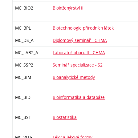
MC_BIO2
Bioinženýrství II
MC_BPL
Biotechnologie přírodních látek
MC_DS_A
Diplomový seminář - CHMA
MC_LAB2_A
Laboratoř oboru II - CHMA
MC_SSP2
Seminář specializace - S2
MC_BIM
Bioanalytické metody
MC_BID
Bioinformatika a databáze
MC_BST
Biostatistika
MC_VLLF
Léky a lékové formy