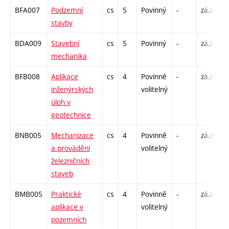
BFA007
Podzemní
cs
5
Povinný
-
zá,zk
P
stavby
C
BDA009
Stavební
cs
5
Povinný
-
zá,zk
P
mechanika
C
BFB008
Aplikace
cs
4
Povinně
-
zá,zk
P
inženýrských
volitelný
C
úloh v
geotechnice
BNB005
Mechanizace
cs
4
Povinně
-
zá,zk
P
a provádění
volitelný
C
železničních
staveb
BMB005
Praktické
cs
4
Povinně
-
zá,zk
P
aplikace v
volitelný
C
pozemních