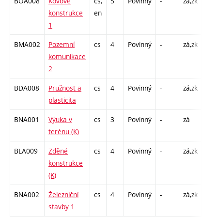
BOA008
Kovové
cs,
5
Povinný
-
zá,zk
P - 
konstrukce
en
C1 
1
BMA002
Pozemní
cs
4
Povinný
-
zá,zk
P - 
komunikace
C1 
2
BDA008
Pružnost a
cs
4
Povinný
-
zá,zk
P - 
plasticita
C1 
BNA001
Výuka v
cs
3
Povinný
-
zá
VT 
terénu (K)
BLA009
Zděné
cs
4
Povinný
-
zá,zk
P - 
konstrukce
C1 
(K)
BNA002
Železniční
cs
4
Povinný
-
zá,zk
P - 
stavby 1
C1 