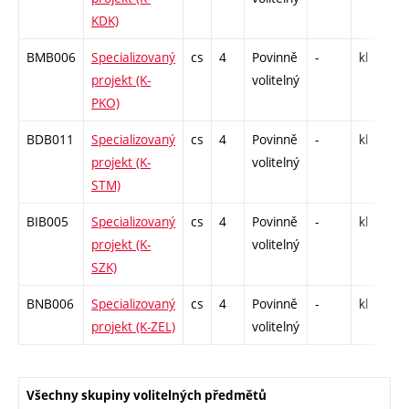
KDK)
BMB006
Specializovaný
cs
4
Povinně
-
kl
P
projekt (K-
volitelný
PKO)
BDB011
Specializovaný
cs
4
Povinně
-
kl
P
projekt (K-
volitelný
STM)
BIB005
Specializovaný
cs
4
Povinně
-
kl
P
projekt (K-
volitelný
SZK)
BNB006
Specializovaný
cs
4
Povinně
-
kl
P
projekt (K-ZEL)
volitelný
Všechny skupiny volitelných předmětů