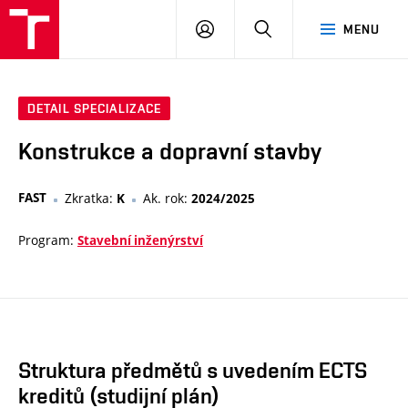
VUT
PŘIHLÁSIT
HLEDAT
MENU
SE
DETAIL SPECIALIZACE
Konstrukce a dopravní stavby
FAST
Zkratka:
Ak. rok:
K
2024/2025
Program:
Stavební inženýrství
Struktura předmětů s uvedením ECTS
kreditů (studijní plán)