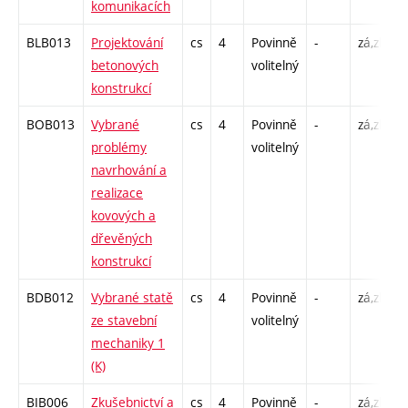
komunikacích
BLB013
Projektování
cs
4
Povinně
-
zá,zk
P
betonových
volitelný
C
konstrukcí
BOB013
Vybrané
cs
4
Povinně
-
zá,zk
P
problémy
volitelný
C
navrhování a
realizace
kovových a
dřevěných
konstrukcí
BDB012
Vybrané statě
cs
4
Povinně
-
zá,zk
P
ze stavební
volitelný
C
mechaniky 1
(K)
BIB006
Zkušebnictví a
cs
4
Povinně
-
zá,zk
P