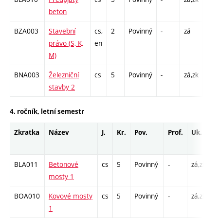
beton
C1 
BZA003
Stavební
cs,
2
Povinný
-
zá
P -
právo (S, K,
en
M)
BNA003
Železniční
cs
5
Povinný
-
zá,zk
P - 
stavby 2
C1 
4. ročník, letní semestr
Zkratka
Název
J.
Kr.
Pov.
Prof.
Uk.
H
r
BLA011
Betonové
cs
5
Povinný
-
zá,zk
P
mosty 1
C
BOA010
Kovové mosty
cs
5
Povinný
-
zá,zk
P
1
C