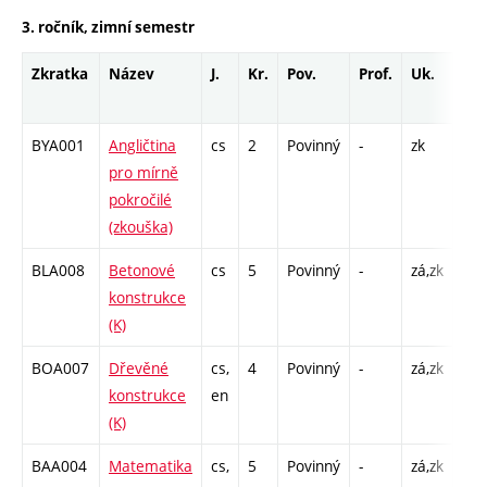
3. ročník, zimní semestr
Zkratka
Název
J.
Kr.
Pov.
Prof.
Uk.
Ho
roz
BYA001
Angličtina
cs
2
Povinný
-
zk
K -
pro mírně
pokročilé
(zkouška)
BLA008
Betonové
cs
5
Povinný
-
zá,zk
P - 
konstrukce
C1 
(K)
BOA007
Dřevěné
cs,
4
Povinný
-
zá,zk
P - 
konstrukce
en
C1 
(K)
BAA004
Matematika
cs,
5
Povinný
-
zá,zk
P - 