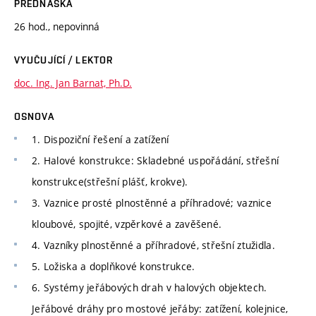
PŘEDNÁŠKA
26 hod., nepovinná
VYUČUJÍCÍ / LEKTOR
doc. Ing. Jan Barnat, Ph.D.
OSNOVA
1. Dispoziční řešení a zatížení
2. Halové konstrukce: Skladebné uspořádání, střešní
konstrukce(střešní plášť, krokve).
3. Vaznice prosté plnostěnné a příhradové; vaznice
kloubové, spojité, vzpěrkové a zavěšené.
4. Vazníky plnostěnné a příhradové, střešní ztužidla.
5. Ložiska a doplňkové konstrukce.
6. Systémy jeřábových drah v halových objektech.
Jeřábové dráhy pro mostové jeřáby: zatížení, kolejnice,