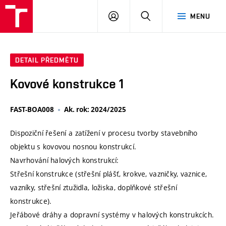
VUT
PŘIHLÁSIT
HLEDAT
MENU
SE
DETAIL PŘEDMĚTU
Kovové konstrukce 1
FAST-BOA008
Ak. rok: 2024/2025
Dispoziční řešení a zatížení v procesu tvorby stavebního
objektu s kovovou nosnou konstrukcí.
Navrhování halových konstrukcí:
Střešní konstrukce (střešní plášť, krokve, vazničky, vaznice,
vazníky, střešní ztužidla, ložiska, doplňkové střešní
konstrukce).
Jeřábové dráhy a dopravní systémy v halových konstrukcích.