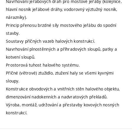
Navrhování jeřábových drah pro mostové jeřáby (kolejnice,
hlavní nosník jeřábové dráhy, vodorovný výztužný nosník,
nárazníky).
Princip přenosu brzdné síly mostového jeřábu do spodní
stavby.
Soustavy příčných vazeb halových konstrukcí.
Navrhování plnostěnných a příhradových sloupů, patky a
kotvení sloupů.
Prostorová tuhost halového systému.
Příčné (větrové) ztužidlo, ztužení haly se všemi kyvnými
sloupy.
Konstrukce obvodových a vnitřních stěn halového objektu,
dimenzování nadokenních a nadvratových překladů.
Výroba, montáž, udržování a přestavby kovových nosných
konstrukcí.