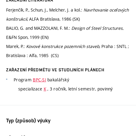
ZÁKLADNÍ LITERATURA
Ferjenčík, P., Schun, J., Melcher, J. a kol.:
Navrhovanie oceľových
konštrukcií
, ALFA Bratislava, 1986 (SK)
BALIO, G. and MAZZOLANI, F. M.:
Design of Steel Structures
,
E&FN Spon, 1999 (EN)
Marek, P.:
Kovové konstrukce pozemních staveb
, Praha : SNTL ;
Bratislava : Alfa, 1985 (CS)
ZAŘAZENÍ PŘEDMĚTU VE STUDIJNÍCH PLÁNECH
Program
BPC-SI
bakalářský
specializace
K
, 3 ročník, letní semestr, povinný
Typ (způsob) výuky