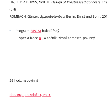
LIN, T. Y. a BURNS, Ned. H.
Design of Prestressed Concrete Str
(EN)
ROMBACH, Günter.
Spannbetonbau
. Berlin: Ernst und Sohn, 2
Program
BPC-SI
bakalářský
specializace
K
, 4 ročník, zimní semestr, povinný
26 hod., nepovinná
doc. Ing. Jan Koláček, Ph.D.