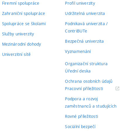
Firemní spolupráce
Profil univerzity
Zahraniční spolupráce
Udržitelná univerzita
Spolupráce se školami
Podnikavá univerzita /
ContriBUTe
Služby univerzity
Bezpečná univerzita
Mezinárodní dohody
Vyznamenání
Univerzitní sítě
Organizační struktura
Úřední deska
Ochrana osobních údajů
(externí
Pracovní příležitosti
odkaz)
Podpora a rozvoj
zaměstnanců a studujících
Rovné příležitosti
Sociální bezpečí