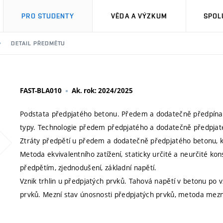
PRO STUDENTY
VĚDA A VÝZKUM
SPOL
DETAIL PŘEDMĚTU
FAST-BLA010
Ak. rok: 2024/2025
Podstata předpjatého betonu. Předem a dodatečně předpínané 
typy. Technologie předem předpjatého a dodatečně předpjat
Ztráty předpětí u předem a dodatečně předpjatého betonu, 
Metoda ekvivalentního zatížení, staticky určité a neurčité kon
předpětím, zjednodušení, základní napětí.
Vznik trhlin u předpjatých prvků. Tahová napětí v betonu po v
prvků. Mezní stav únosnosti předpjatých prvků, metoda mezn