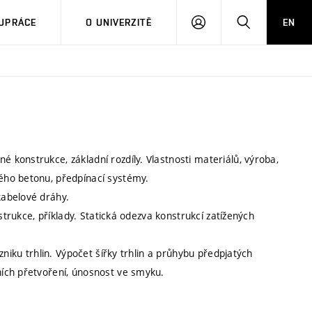
PŘIHLÁSIT
HLEDAT
UPRÁCE
O UNIVERZITĚ
EN
SE
konstrukce, základní rozdíly. Vlastnosti materiálů, výroba,
ého betonu, předpínací systémy.
kabelové dráhy.
strukce, příklady. Statická odezva konstrukcí zatížených
zniku trhlin. Výpočet šířky trhlin a průhybu předpjatých
ích přetvoření, únosnost ve smyku.