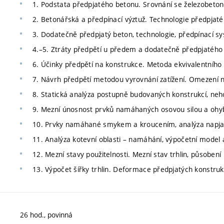
1. Podstata předpjatého betonu. Srovnání se železobeton
2. Betonářská a předpínací výztuž. Technologie předpjat
3. Dodatečně předpjatý beton, technologie, předpínací s
4.–5. Ztráty předpětí u předem a dodatečně předpjatého
6. Účinky předpětí na konstrukce. Metoda ekvivalentního 
7. Návrh předpětí metodou vyrovnání zatížení. Omezení no
8. Statická analýza postupně budovaných konstrukcí, neh
9. Mezní únosnost prvků namáhaných osovou silou a ohy
10. Prvky namáhané smykem a kroucením, analýza napjat
11. Analýza kotevní oblasti – namáhání, výpočetní model a
12. Mezní stavy použitelnosti. Mezní stav trhlin, působení 
13. Výpočet šířky trhlin. Deformace předpjatých konstruk
26 hod., povinná