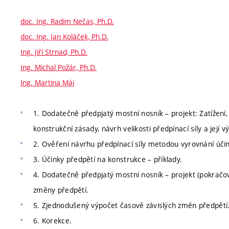
doc. Ing. Radim Nečas, Ph.D.
doc. Ing. Jan Koláček, Ph.D.
Ing. Jiří Strnad, Ph.D.
Ing. Michal Požár, Ph.D.
Ing. Martina Máj
1. Dodatečně předpjatý mostní nosník – projekt: Zatížení,
konstrukční zásady, návrh velikosti předpínací síly a její v
2. Ověření návrhu předpínací síly metodou vyrovnání účin
3. Účinky předpětí na konstrukce – příklady.
4. Dodatečně předpjatý mostní nosník – projekt (pokračová
změny předpětí.
5. Zjednodušený výpočet časově závislých změn předpětí. P
6. Korekce.