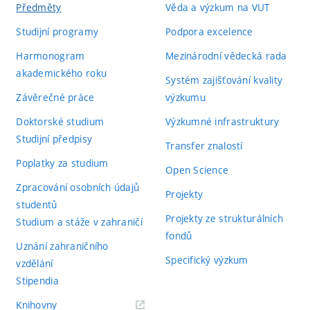
Předměty
Věda a výzkum na VUT
Studijní programy
Podpora excelence
Harmonogram
Mezinárodní vědecká rada
akademického roku
Systém zajišťování kvality
Závěrečné práce
výzkumu
Doktorské studium
Výzkumné infrastruktury
Studijní předpisy
Transfer znalostí
Poplatky za studium
Open Science
Zpracování osobních údajů
Projekty
studentů
Projekty ze strukturálních
Studium a stáže v zahraničí
fondů
Uznání zahraničního
Specifický výzkum
vzdělání
Stipendia
(externí
Knihovny