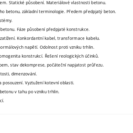
em. Statické působení. Materiálové vlastnosti betonu.
ého betonu, základní terminologie. Předem předpjatý beton.
ystémy.
 betonu. Fáze působení předpjaté konstrukce.
zatížení. Konkordantní kabel, transformace kabelu.
rmálových napětí. Odolnost proti vzniku trhlin.
omogenita konstrukcí. Řešení reologických účinků.
bem, stav dekomprese, počáteční napjatost průřezu.
osti, dimenzování.
 posouzení. Vyztužení kotevní oblasti.
betonu v tahu po vzniku trhlin.
cí.