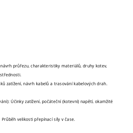
 návrh průřezu, charakteristiky materiálů, druhy kotev,
ýstřednosti.
ků zatížení, návrh kabelů a trasování kabelových drah.
ní): Účinky zatížení, počáteční (kotevní) napětí, okamžité
růběh velikosti přepínací síly v čase.