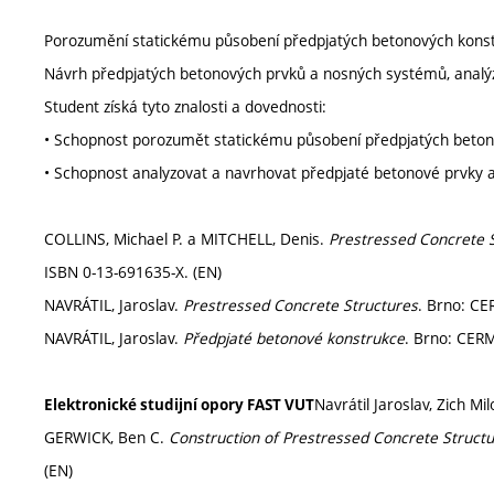
Porozumění statickému působení předpjatých betonových konst
Návrh předpjatých betonových prvků a nosných systémů, analýza
Student získá tyto znalosti a dovednosti:
• Schopnost porozumět statickému působení předpjatých beton
• Schopnost analyzovat a navrhovat předpjaté betonové prvky a
COLLINS, Michael P. a MITCHELL, Denis.
Prestressed Concrete 
ISBN 0-13-691635-X. (EN)
NAVRÁTIL, Jaroslav.
Prestressed Concrete Structures
. Brno: CE
NAVRÁTIL, Jaroslav.
Předpjaté betonové konstrukce
. Brno: CERM
Navrátil Jaroslav, Zich Mi
Elektronické studijní opory FAST VUT
GERWICK, Ben C.
Construction of Prestressed Concrete Struct
(EN)