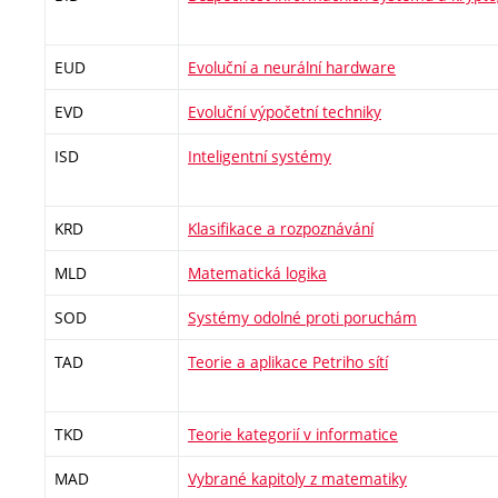
EUD
Evoluční a neurální hardware
EVD
Evoluční výpočetní techniky
ISD
Inteligentní systémy
KRD
Klasifikace a rozpoznávání
MLD
Matematická logika
SOD
Systémy odolné proti poruchám
TAD
Teorie a aplikace Petriho sítí
TKD
Teorie kategorií v informatice
MAD
Vybrané kapitoly z matematiky