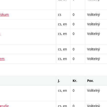
výzkum
cs
0
Volitelný
cs, en
0
Volitelný
ů
cs, en
0
Volitelný
cs, en
0
Volitelný
čem
cs, en
0
Volitelný
J.
Kr.
Pov.
cs, en
0
Volitelný
grafie
cs, en
0
Volitelný