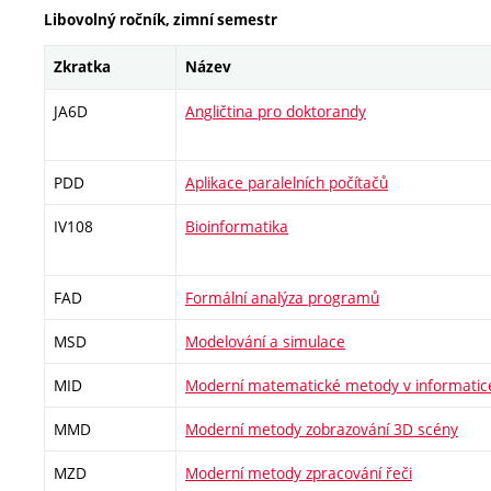
Libovolný ročník, zimní semestr
Zkratka
Název
JA6D
Angličtina pro doktorandy
PDD
Aplikace paralelních počítačů
IV108
Bioinformatika
FAD
Formální analýza programů
MSD
Modelování a simulace
MID
Moderní matematické metody v informatic
MMD
Moderní metody zobrazování 3D scény
MZD
Moderní metody zpracování řeči