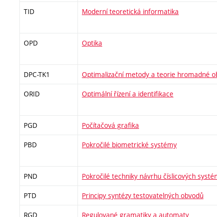
TID
Moderní teoretická informatika
OPD
Optika
DPC-TK1
Optimalizační metody a teorie hromadné o
ORID
Optimální řízení a identifikace
PGD
Počítačová grafika
PBD
Pokročilé biometrické systémy
PND
Pokročilé techniky návrhu číslicových syst
PTD
Principy syntézy testovatelných obvodů
RGD
Regulované gramatiky a automaty