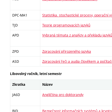
DPC-MA1
Statistika. stochastické procesy, operační 
TJD
Teorie programovacích jazyků
APD
Vybraná témata z analýzy a překladu jazyk
ZPD
Zpracování přirozeného jazyka
ASD
Zpracování řeči a audia člověkem a počíta
Libovolný ročník, letní semestr
Zkratka
Název
JA6D
Angličtina pro doktorandy
BID
Bezpečnost informačních systémů a krypto