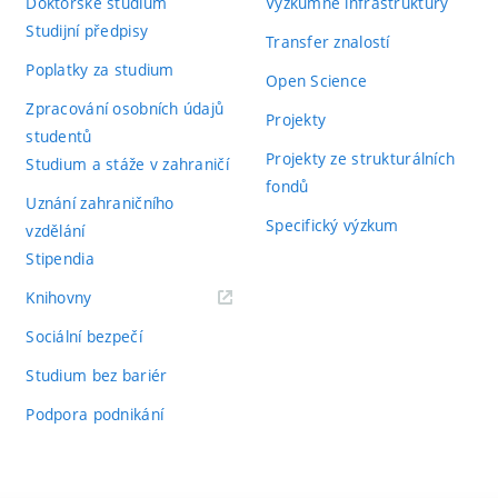
Doktorské studium
Výzkumné infrastruktury
Studijní předpisy
Transfer znalostí
Poplatky za studium
Open Science
Zpracování osobních údajů
Projekty
studentů
Projekty ze strukturálních
Studium a stáže v zahraničí
fondů
Uznání zahraničního
Specifický výzkum
vzdělání
Stipendia
(externí
Knihovny
odkaz)
Sociální bezpečí
Studium bez bariér
Podpora podnikání