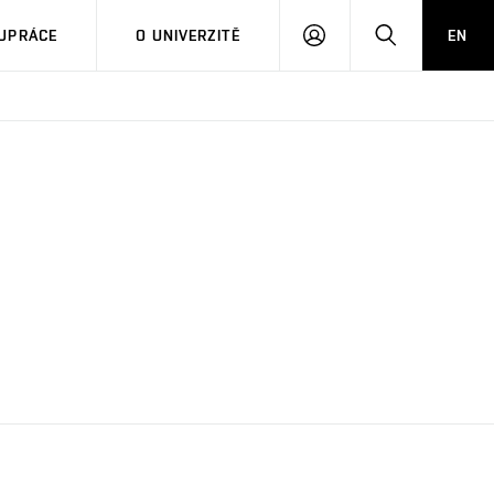
PŘIHLÁSIT
HLEDAT
UPRÁCE
O UNIVERZITĚ
EN
SE