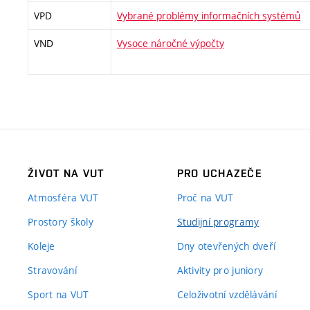
VPD
Vybrané problémy informačních systémů
VND
Vysoce náročné výpočty
ŽIVOT NA VUT
PRO UCHAZEČE
Atmosféra VUT
Proč na VUT
Prostory školy
Studijní programy
Koleje
Dny otevřených dveří
Stravování
Aktivity pro juniory
Sport na VUT
Celoživotní vzdělávání