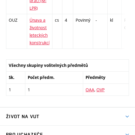
práci (M-
LPR)
OUZ
Únava a
cs
4
Povinný
-
kl
P - 26
životnost
C1 - 
leteckých
konstrukcí
Všechny skupiny volitelných předmětů
Sk.
Počet předm.
Předměty
1
1
OAA
,
OVP
ŽIVOT NA VUT
Atmosféra VUT
PRO UCHAZEČE