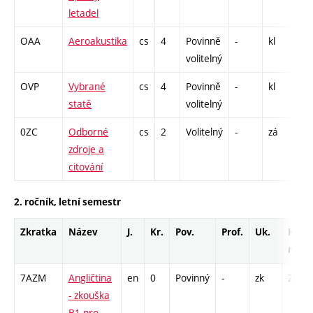
letadel
C1
OAA
Aeroakustika
cs
4
Povinně
-
kl
P 
volitelný
OVP
Vybrané
cs
4
Povinně
-
kl
P 
statě
volitelný
0ZC
Odborné
cs
2
Volitelný
-
zá
CP
zdroje a
13
citování
2. ročník, letní semestr
Zkratka
Název
J.
Kr.
Pov.
Prof.
Uk.
Hod.
rozs
7AZM
Angličtina
en
0
Povinný
-
zk
Z - 1
- zkouška
B1 pro