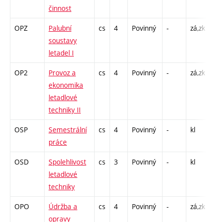
činnost
OPZ
Palubní
cs
4
Povinný
-
zá,zk
P -
soustavy
L -
letadel I
C1
OP2
Provoz a
cs
4
Povinný
-
zá,zk
P -
ekonomika
C1
letadlové
techniky II
OSP
Semestrální
cs
4
Povinný
-
kl
CP
práce
39
OSD
Spolehlivost
cs
3
Povinný
-
kl
P -
letadlové
C1
techniky
OPO
Údržba a
cs
4
Povinný
-
zá,zk
P -
opravy
L -