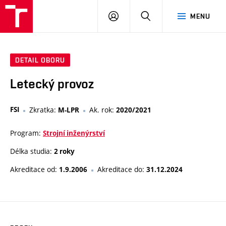
VUT
PŘIHLÁSIT
HLEDAT
MENU
SE
DETAIL OBORU
Letecký provoz
FSI
Zkratka:
Ak. rok:
M-LPR
2020/2021
Program:
Strojní inženýrství
Délka studia:
2 roky
Akreditace od:
Akreditace do:
1.9.2006
31.12.2024