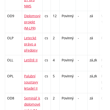
NMS
OD9
Diplomový
cs
12
Povinný
-
zá
VD -
projekt
156
(M-LPR)
OLP
Letecké
cs
2
Povinný
-
zá
P - 13
právo a
předpisy
OLL
Letiště II
cs
4
Povinný
-
zá,zk
P - 26
C1 - 
OPL
Palubní
cs
5
Povinný
-
zá,zk
P - 26
soustavy
L - 1 /
letadel II
C1 - 
OD8
Seminář k
cs
2
Povinný
-
zá
C1 - 
diplomové