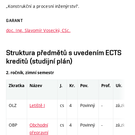
„Konstrukční a procesní inženýrství”.
GARANT
doc. Ing. Slavomír Vosecký, CSc.
Struktura předmětů s uvedením ECTS
kreditů (studijní plán)
2. ročník, zimní semestr
Zkratka
Název
J.
Kr.
Pov.
Prof.
Uk.
Ho
ro
OLZ
Letiště I
cs
4
Povinný
-
zá,zk
P -
C1
OBP
Obchodní
cs
4
Povinný
-
zá,zk
P -
přepravní
C1