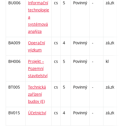
BU006
Informační
cs
5
Povinný
-
zá,zk
P - 2
technologie
C1 -
a
systémová
analýza
BA009
Operační
cs
4
Povinný
-
zá,zk
P - 2
výzkum
C1 -
BH006
Projekt –
cs
5
Povinný
-
kl
C1 -
Pozemní
stavitelství
BT005
Technická
cs
5
Povinný
-
zá,zk
P - 2
zařízení
C1 -
budov (E)
BV015
Účetnictví
cs
4
Povinný
-
zá,zk
P - 2
C1 -