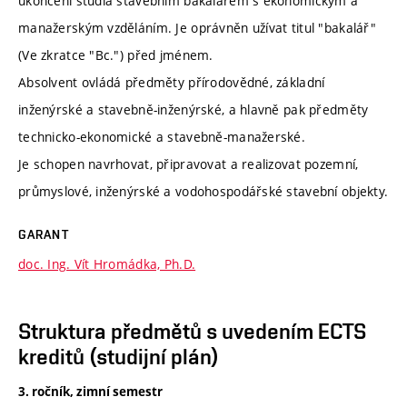
ukončení studia stavebním bakalářem s ekonomickým a
manažerským vzděláním. Je oprávněn užívat titul "bakalář"
(Ve zkratce "Bc.") před jménem.
Absolvent ovládá předměty přírodovědné, základní
inženýrské a stavebně-inženýrské, a hlavně pak předměty
technicko-ekonomické a stavebně-manažerské.
Je schopen navrhovat, připravovat a realizovat pozemní,
průmyslové, inženýrské a vodohospodářské stavební objekty.
GARANT
doc. Ing. Vít Hromádka, Ph.D.
Struktura předmětů s uvedením ECTS
kreditů (studijní plán)
3. ročník, zimní semestr