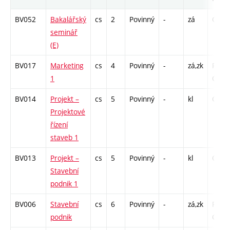
BV052
Bakalářský
cs
2
Povinný
-
zá
C1 - 
seminář
(E)
BV017
Marketing
cs
4
Povinný
-
zá,zk
P - 26
1
C1 - 
BV014
Projekt –
cs
5
Povinný
-
kl
C1 - 
Projektové
řízení
staveb 1
BV013
Projekt –
cs
5
Povinný
-
kl
C1 - 
Stavební
podnik 1
BV006
Stavební
cs
6
Povinný
-
zá,zk
P - 26
podnik
C1 - 