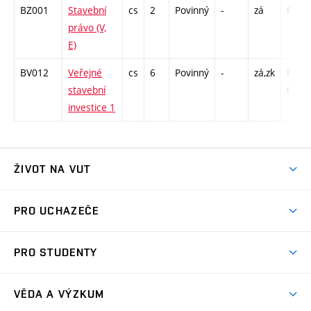
BZ001
Stavební
cs
2
Povinný
-
zá
P - 2
právo (V,
E)
BV012
Veřejné
cs
6
Povinný
-
zá,zk
P - 26
stavební
C1 - 
investice 1
ŽIVOT NA VUT
Atmosféra VUT
PRO UCHAZEČE
Prostory školy
Proč na VUT
Koleje
PRO STUDENTY
Studijní programy
Stravování
Předměty
Studijní předpisy
Studium a stáže v zahraničí
Stipendia
Dny otevřených dveří
VĚDA A VÝZKUM
Sport na VUT
(externí
Studijní programy
Poplatky za studium
Uznání zahraničního vzdělání
Knihovny