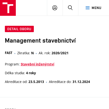
VUT
PŘIHLÁSIT
HLEDAT
MENU
SE
DETAIL OBORU
Management stavebnictví
FAST
Zkratka:
Ak. rok:
N
2020/2021
Program:
Stavební inženýrství
Délka studia:
4 roky
Akreditace od:
Akreditace do:
23.5.2013
31.12.2024