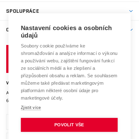
Aktivity pro juniory
Studentský život
odkaz)
Věda a výzkum na VUT
Harmonogram akademického roku
Zpracování osobních údajů studentů
Sociální bezpečí
SPOLUPRÁCE
Celoživotní vzdělávání
Brno
Podpora excelence
Závěrečné práce
Studium bez bariér
Zpracování osobních údajů uchazečů o studium
Firemní spolupráce
Mezinárodní vědecká rada
Nastavení cookies a osobních
O UNIVERZITĚ
Doktorské studium
Podpora podnikání
E-přihláška
údajů
Zahraniční spolupráce
Systém zajišťování kvality výzkumu
Profil univerzity
Spolupráce se školami
Soubory cookie používáme ke
Vysoké
Výzkumné infrastruktury
shromažďování a analýze informací o výkonu
Udržitelná univerzita
učení
Služby univerzity
Transfer znalostí
a používání webu, zajištění fungování funkcí
technické
Podnikavá univerzita / ContriBUTe
Mezinárodní dohody
ze sociálních médií a ke zlepšení a
Open Science
v
Bezpečná univerzita
přizpůsobení obsahu a reklam. Se souhlasem
Univerzitní sítě
Brně
Projekty
můžeme také předávat marketingovým
VYSOKÉ UČENÍ TECHNICKÉ V BRNĚ
Vyznamenání
platformám některé osobní údaje pro
Projekty ze strukturálních fondů
Antonínská 548/1
www.vut.cz
marketingové účely.
Organizační struktura
602 00 Brno
vut@vutbr.cz
Specifický výzkum
Zjistit více
Úřední deska
Ochrana osobních údajů
POVOLIT VŠE
(externí
Pracovní příležitosti