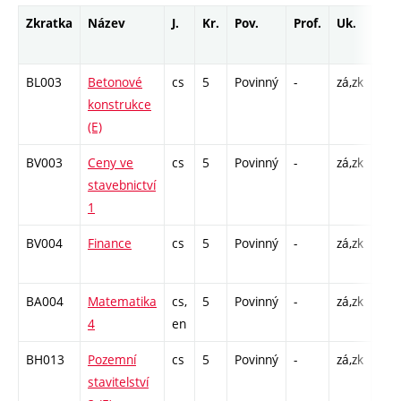
Zkratka
Název
J.
Kr.
Pov.
Prof.
Uk.
Hod
roz
BL003
Betonové
cs
5
Povinný
-
zá,zk
P - 
konstrukce
C1 
(E)
BV003
Ceny ve
cs
5
Povinný
-
zá,zk
P - 
stavebnictví
C1 
1
BV004
Finance
cs
5
Povinný
-
zá,zk
P - 
C1 
BA004
Matematika
cs,
5
Povinný
-
zá,zk
P - 
4
en
C1 
BH013
Pozemní
cs
5
Povinný
-
zá,zk
P - 
stavitelství
C1 