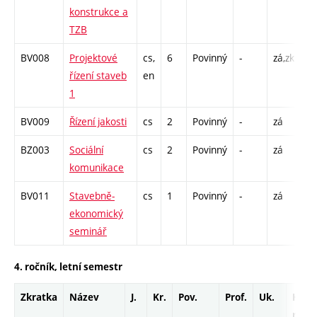
konstrukce a
TZB
BV008
Projektové
cs,
6
Povinný
-
zá,zk
P 
řízení staveb
en
C1
1
BV009
Řízení jakosti
cs
2
Povinný
-
zá
P 
BZ003
Sociální
cs
2
Povinný
-
zá
P 
komunikace
C1
BV011
Stavebně-
cs
1
Povinný
-
zá
C1
ekonomický
seminář
4. ročník, letní semestr
Zkratka
Název
J.
Kr.
Pov.
Prof.
Uk.
Hod.
rozs