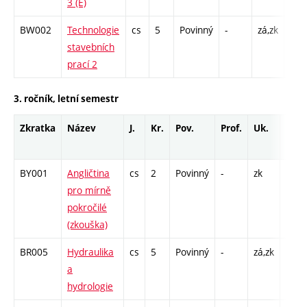
3 (E)
BW002
Technologie
cs
5
Povinný
-
zá,zk
P - 
stavebních
C1 
prací 2
3. ročník, letní semestr
Zkratka
Název
J.
Kr.
Pov.
Prof.
Uk.
Hod.
rozs
BY001
Angličtina
cs
2
Povinný
-
zk
pro mírně
pokročilé
(zkouška)
BR005
Hydraulika
cs
5
Povinný
-
zá,zk
P - 2
a
C1 -
hydrologie