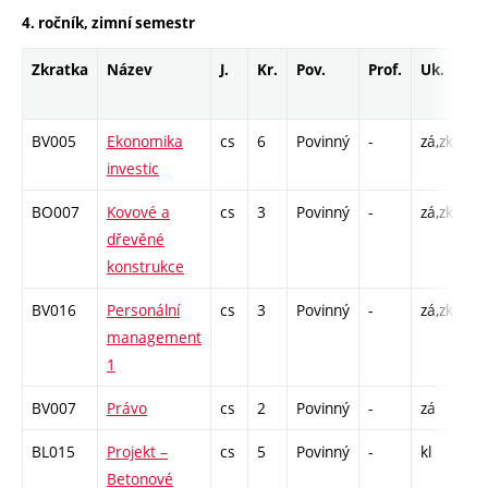
4. ročník, zimní semestr
Zkratka
Název
J.
Kr.
Pov.
Prof.
Uk.
H
ro
BV005
Ekonomika
cs
6
Povinný
-
zá,zk
P 
investic
C1
BO007
Kovové a
cs
3
Povinný
-
zá,zk
P 
dřevěné
C1
konstrukce
BV016
Personální
cs
3
Povinný
-
zá,zk
P 
management
C1
1
BV007
Právo
cs
2
Povinný
-
zá
P 
BL015
Projekt –
cs
5
Povinný
-
kl
C1
Betonové