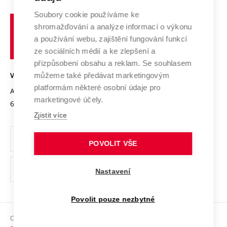
Systém zajišťování kvality výzkumu
Profil univerzity
Spolupráce se školami
Soubory cookie používáme ke
Vysoké
Výzkumné infrastruktury
shromažďování a analýze informací o výkonu
Udržitelná univerzita
učení
Služby univerzity
Transfer znalostí
a používání webu, zajištění fungování funkcí
technické
Podnikavá univerzita / ContriBUTe
Mezinárodní dohody
ze sociálních médií a ke zlepšení a
Open Science
v
Bezpečná univerzita
přizpůsobení obsahu a reklam. Se souhlasem
Univerzitní sítě
Brně
Projekty
můžeme také předávat marketingovým
VYSOKÉ UČENÍ TECHNICKÉ V BRNĚ
Vyznamenání
platformám některé osobní údaje pro
Projekty ze strukturálních fondů
Antonínská 548/1
www.vut.cz
marketingové účely.
Organizační struktura
602 00 Brno
vut@vutbr.cz
Specifický výzkum
Zjistit více
Úřední deska
Ochrana osobních údajů
POVOLIT VŠE
(externí
Pracovní příležitosti
Nastavení
odkaz)
Podpora a rozvoj zaměstnanců a studujících
Povolit pouze nezbytné
Rovné příležitosti
Copyright © 2026 VUT
Sociální bezpečí