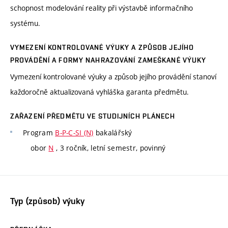
schopnost modelování reality při výstavbě informačního
systému.
VYMEZENÍ KONTROLOVANÉ VÝUKY A ZPŮSOB JEJÍHO
PROVÁDĚNÍ A FORMY NAHRAZOVÁNÍ ZAMEŠKANÉ VÝUKY
Vymezení kontrolované výuky a způsob jejího provádění stanoví
každoročně aktualizovaná vyhláška garanta předmětu.
ZAŘAZENÍ PŘEDMĚTU VE STUDIJNÍCH PLÁNECH
Program
B-P-C-SI (N)
bakalářský
obor
N
, 3 ročník, letní semestr, povinný
Typ (způsob) výuky