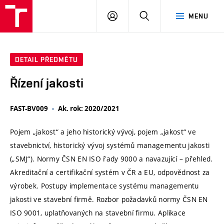
VUT
PŘIHLÁSIT
HLEDAT
MENU
SE
DETAIL PŘEDMĚTU
Řízení jakosti
FAST-BV009
Ak. rok: 2020/2021
Pojem „jakost“ a jeho historický vývoj, pojem „jakost“ ve
stavebnictví, historický vývoj systémů managementu jakosti
(„SMJ“). Normy ČSN EN ISO řady 9000 a navazující – přehled.
Akreditační a certifikační systém v ČR a EU, odpovědnost za
výrobek. Postupy implementace systému managementu
jakosti ve stavební firmě. Rozbor požadavků normy ČSN EN
ISO 9001, uplatňovaných na stavební firmu. Aplikace