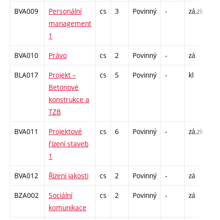
BVA009
Personální
cs
3
Povinný
-
zá,zk
P -
management
C1
1
BVA010
Právo
cs
2
Povinný
-
zá
P 
BLA017
Projekt –
cs
5
Povinný
-
kl
C1
Betonové
konstrukce a
TZB
BVA011
Projektové
cs
6
Povinný
-
zá,zk
P -
řízení staveb
C1
1
BVA012
Řízení jakosti
cs
2
Povinný
-
zá
P 
BZA002
Sociální
cs
2
Povinný
-
zá
P -
komunikace
C1