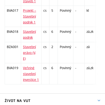
staveb 1
BVA017
Projekt –
cs
5
Povinný
-
kl
C1 -
Stavební
podnik 1
BVA018
Stavební
cs
6
Povinný
-
zá,zk
P - 2
podnik
C1 -
BZA001
Stavební
cs
2
Povinný
-
zá
P - 2
právo (V,
E)
BVA019
Veřejné
cs
6
Povinný
-
zá,zk
P - 2
stavební
C1 -
investice 1
ŽIVOT NA VUT