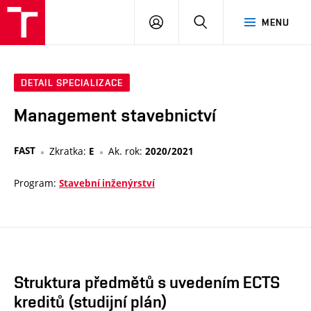
VUT
PŘIHLÁSIT
HLEDAT
MENU
SE
DETAIL SPECIALIZACE
Management stavebnictví
FAST
Zkratka:
Ak. rok:
E
2020/2021
Program:
Stavební inženýrství
Struktura předmětů s uvedením ECTS
kreditů (studijní plán)