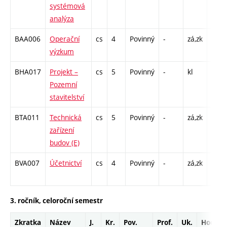
systémová
analýza
BAA006
Operační
cs
4
Povinný
-
zá,zk
P - 2
výzkum
C1 -
BHA017
Projekt –
cs
5
Povinný
-
kl
C1 -
Pozemní
stavitelství
BTA011
Technická
cs
5
Povinný
-
zá,zk
P - 2
zařízení
C1 -
budov (E)
BVA007
Účetnictví
cs
4
Povinný
-
zá,zk
P - 2
C1 -
3. ročník, celoroční semestr
Zkratka
Název
J.
Kr.
Pov.
Prof.
Uk.
Hod.