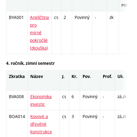
rozsah
BYA001
Angličtina
cs
2
Povinný
-
zk
pro
mírně
pokročilé
(zkouška)
4. ročník, zimní semestr
Zkratka
Název
J.
Kr.
Pov.
Prof.
Uk.
Ho
ro
BVA008
Ekonomika
cs
6
Povinný
-
zá,zk
P -
investic
C1
BOA014
Kovové a
cs
3
Povinný
-
zá,zk
P -
dřevěné
C1
konstrukce