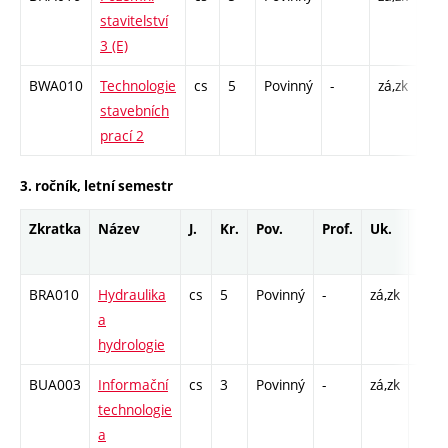
stavitelství
C1 
3 (E)
BWA010
Technologie
cs
5
Povinný
-
zá,zk
P - 
stavebních
C1 
prací 2
3. ročník, letní semestr
Zkratka
Název
J.
Kr.
Pov.
Prof.
Uk.
Hod.
rozs
BRA010
Hydraulika
cs
5
Povinný
-
zá,zk
P - 2
a
C1 -
hydrologie
BUA003
Informační
cs
3
Povinný
-
zá,zk
P - 2
technologie
C1 -
a