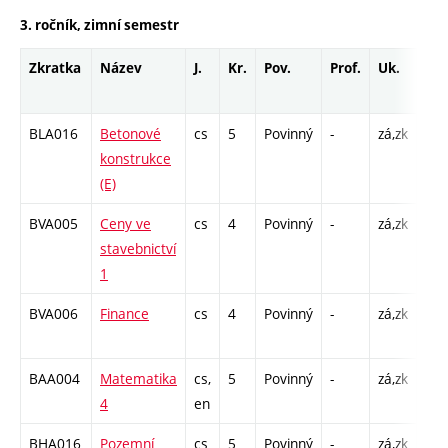
3. ročník, zimní semestr
Zkratka
Název
J.
Kr.
Pov.
Prof.
Uk.
Ho
roz
BLA016
Betonové
cs
5
Povinný
-
zá,zk
P - 
konstrukce
C1 
(E)
BVA005
Ceny ve
cs
4
Povinný
-
zá,zk
P - 
stavebnictví
C1 
1
BVA006
Finance
cs
4
Povinný
-
zá,zk
P - 
C1 
BAA004
Matematika
cs,
5
Povinný
-
zá,zk
P - 
4
en
C1 
BHA016
Pozemní
cs
5
Povinný
-
zá,zk
P - 