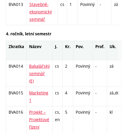
BVA013
Stavebně-
cs
1
Povinný
-
zá
C1
ekonomický
seminář
4. ročník, letní semestr
Zkratka
Název
J.
Kr.
Pov.
Prof.
Uk.
Hod.
rozs
BVA014
Bakalářský
cs
2
Povinný
-
zá
C1 -
seminář
(E)
BVA015
Marketing
cs
4
Povinný
-
zá,zk
P - 2
1
C1 -
BVA016
Projekt –
cs,
5
Povinný
-
kl
C1 -
Projektové
en
řízení