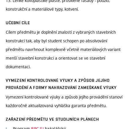
13. Lehké kovoplastiké pláště, prosklené fasády - použití,
konstrukční a materiálové typy, kotvení.
UČEBNÍ CÍLE
Cílem předmětu je doplnění znalostí z vybraných stavebních
konstrukcí tak, aby byl student schopen po absolvování
předmětu navrhnout komplexně včetně materiálových variant
menší stavební konstrukci a orientovat se ve stavební
dokumentaci.
VYMEZENÍ KONTROLOVANÉ VÝUKY A ZPŮSOB JEJÍHO
PROVÁDĚNÍ A FORMY NAHRAZOVÁNÍ ZAMEŠKANÉ VÝUKY
Vymezení kontrolované výuky a způsob jejího provádění stanoví
každoročně aktualizovaná vyhláška garanta předmětu.
ZAŘAZENÍ PŘEDMĚTU VE STUDIJNÍCH PLÁNECH
Program
BPC-SI
bakalářský