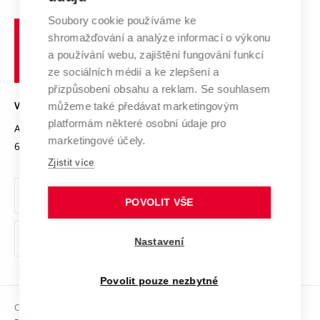
Systém zajišťování kvality výzkumu
Profil univerzity
Spolupráce se školami
Soubory cookie používáme ke
Vysoké
Výzkumné infrastruktury
shromažďování a analýze informací o výkonu
Udržitelná univerzita
učení
Služby univerzity
Transfer znalostí
a používání webu, zajištění fungování funkcí
technické
Podnikavá univerzita / ContriBUTe
Mezinárodní dohody
ze sociálních médií a ke zlepšení a
Open Science
v
Bezpečná univerzita
přizpůsobení obsahu a reklam. Se souhlasem
Univerzitní sítě
Brně
Projekty
můžeme také předávat marketingovým
VYSOKÉ UČENÍ TECHNICKÉ V BRNĚ
Vyznamenání
platformám některé osobní údaje pro
Projekty ze strukturálních fondů
Antonínská 548/1
www.vut.cz
marketingové účely.
Organizační struktura
602 00 Brno
vut@vutbr.cz
Specifický výzkum
Zjistit více
Úřední deska
Ochrana osobních údajů
POVOLIT VŠE
(externí
Pracovní příležitosti
Nastavení
odkaz)
Podpora a rozvoj zaměstnanců a studujících
Povolit pouze nezbytné
Rovné příležitosti
Copyright © 2026 VUT
Sociální bezpečí