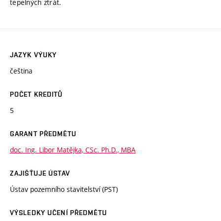
tepelných ztrát.
JAZYK VÝUKY
čeština
POČET KREDITŮ
5
GARANT PŘEDMĚTU
doc. Ing. Libor Matějka, CSc. Ph.D., MBA
ZAJIŠŤUJE ÚSTAV
Ústav pozemního stavitelství (PST)
VÝSLEDKY UČENÍ PŘEDMĚTU