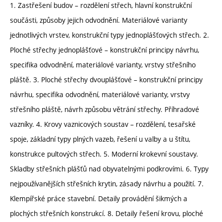
1. Zastřešení budov – rozdělení střech, hlavní konstrukční
součásti, způsoby jejich odvodnění. Materiálové varianty
jednotlivých vrstev, konstrukční typy jednoplášťových střech. 2.
Ploché střechy jednoplášťové – konstrukční principy návrhu,
specifika odvodnění, materiálové varianty, vrstvy střešního
pláště. 3. Ploché střechy dvouplášťové – konstrukční principy
návrhu, specifika odvodnění, materiálové varianty, vrstvy
střešního pláště, návrh způsobu větrání střechy. Příhradové
vazníky. 4. Krovy vaznicových soustav – rozdělení, tesařské
spoje, základní typy plných vazeb, řešení u valby a u štítu,
konstrukce pultových střech. 5. Moderní krokevní soustavy.
Skladby střešních plášťů nad obyvatelnými podkrovími. 6. Typy
nejpoužívanějších střešních krytin, zásady návrhu a použití. 7.
Klempířské práce stavební. Detaily provádění šikmých a
plochých střešních konstrukcí. 8. Detaily řešení krovu, ploché