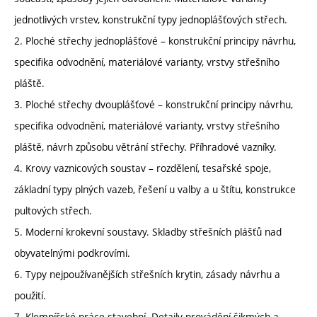
jednotlivých vrstev, konstrukční typy jednoplášťových střech.
2. Ploché střechy jednoplášťové – konstrukční principy návrhu,
specifika odvodnění, materiálové varianty, vrstvy střešního
pláště.
3. Ploché střechy dvouplášťové – konstrukční principy návrhu,
specifika odvodnění, materiálové varianty, vrstvy střešního
pláště, návrh způsobu větrání střechy. Příhradové vazníky.
4. Krovy vaznicových soustav – rozdělení, tesařské spoje,
základní typy plných vazeb, řešení u valby a u štítu, konstrukce
pultových střech.
5. Moderní krokevní soustavy. Skladby střešních plášťů nad
obyvatelnými podkrovími.
6. Typy nejpoužívanějších střešních krytin, zásady návrhu a
použití.
7. Klempířské práce stavební. Detaily provádění šikmých a