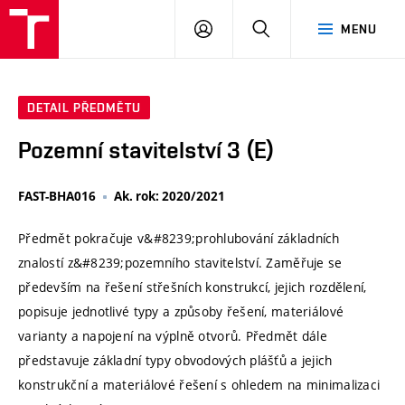
VUT
PŘIHLÁSIT
HLEDAT
MENU
SE
DETAIL PŘEDMĚTU
Pozemní stavitelství 3 (E)
FAST-BHA016
Ak. rok: 2020/2021
Předmět pokračuje v&#8239;prohlubování základních
znalostí z&#8239;pozemního stavitelství. Zaměřuje se
především na řešení střešních konstrukcí, jejich rozdělení,
popisuje jednotlivé typy a způsoby řešení, materiálové
varianty a napojení na výplně otvorů. Předmět dále
představuje základní typy obvodových plášťů a jejich
konstrukční a materiálové řešení s ohledem na minimalizaci