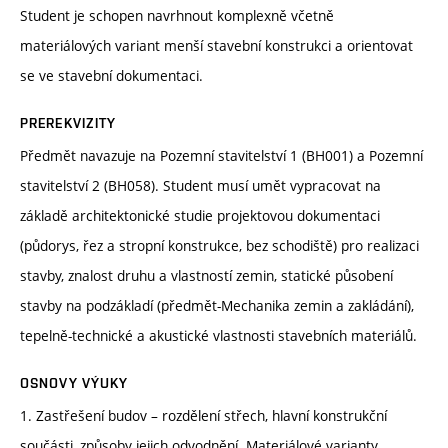
Student je schopen navrhnout komplexně včetně
materiálových variant menší stavební konstrukci a orientovat
se ve stavební dokumentaci.
PREREKVIZITY
Předmět navazuje na Pozemní stavitelství 1 (BH001) a Pozemní
stavitelství 2 (BH058). Student musí umět vypracovat na
základě architektonické studie projektovou dokumentaci
(půdorys, řez a stropní konstrukce, bez schodiště) pro realizaci
stavby, znalost druhu a vlastností zemin, statické působení
stavby na podzákladí (předmět-Mechanika zemin a zakládání),
tepelně-technické a akustické vlastnosti stavebních materiálů.
OSNOVY VÝUKY
1. Zastřešení budov – rozdělení střech, hlavní konstrukční
součásti, způsoby jejich odvodnění. Materiálové varianty