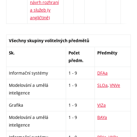
návrh rozhraní
a služeb (v
-
angličtině)
Všechny skupiny volitelných předmětů
Sk.
Počet
Předměty
předm.
Informační systémy
1 - 9
DFAa
Modelování a umělá
1 - 9
SLOa
,
VNVe
inteligence
Grafika
1 - 9
VIZa
Modelování a umělá
1 - 9
BAYa
inteligence