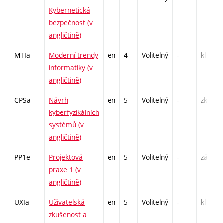
Kybernetická
L
bezpečnost (v
angličtině)
MTIa
Moderní trendy
en
4
Volitelný
-
kl
P
informatiky (v
angličtině)
CPSa
Návrh
en
5
Volitelný
-
zk
P
kyberfyzikálních
L
systémů (v
angličtině)
PP1e
Projektová
en
5
Volitelný
-
zá
praxe 1 (v
angličtině)
UXIa
Uživatelská
en
5
Volitelný
-
kl
P
zkušenost a