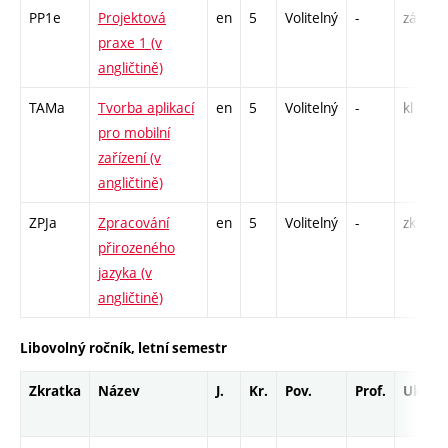
PP1e
Projektová
en
5
Volitelný
-
zá
praxe 1 (v
angličtině)
TAMa
Tvorba aplikací
en
5
Volitelný
-
kl
pro mobilní
zařízení (v
angličtině)
ZPJa
Zpracování
en
5
Volitelný
-
zk
přirozeného
jazyka (v
angličtině)
Libovolný ročník, letní semestr
Zkratka
Název
J.
Kr.
Pov.
Prof.
Uk.