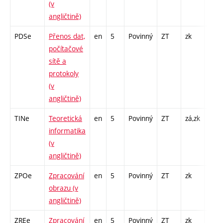
(v
Cp -
angličtině)
PDSe
Přenos dat,
en
5
Povinný
ZT
zk
P - 3
počítačové
COZ 
sítě a
4 / L
protokoly
2 / P
(v
7
angličtině)
TINe
Teoretická
en
5
Povinný
ZT
zá,zk
P - 3
informatika
PR -
(v
angličtině)
ZPOe
Zpracování
en
5
Povinný
ZT
zk
P - 2
obrazu (v
PR -
angličtině)
ZREe
Zpracování
en
5
Povinný
ZT
zk
P - 2