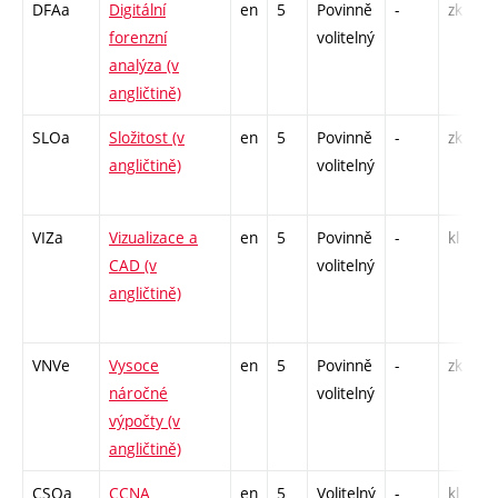
DFAa
Digitální
en
5
Povinně
-
zk
P
forenzní
volitelný
L
analýza (v
angličtině)
SLOa
Složitost (v
en
5
Povinně
-
zk
P
angličtině)
volitelný
VIZa
Vizualizace a
en
5
Povinně
-
kl
P
CAD (v
volitelný
angličtině)
/
VNVe
Vysoce
en
5
Povinně
-
zk
P
náročné
volitelný
výpočty (v
angličtině)
CSOa
CCNA
en
5
Volitelný
-
kl
P