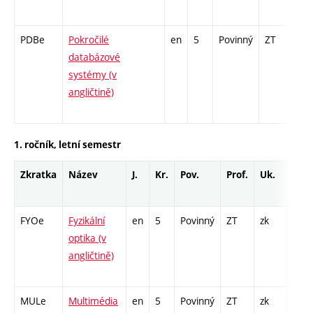
PDBe
Pokročilé
en
5
Povinný
ZT
zá,
databázové
systémy (v
angličtině)
1. ročník, letní semestr
Zkratka
Název
J.
Kr.
Pov.
Prof.
Uk.
Hod
roz
FYOe
Fyzikální
en
5
Povinný
ZT
zk
P - 2
optika (v
COZ 
angličtině)
13 /
- 13
MULe
Multimédia
en
5
Povinný
ZT
zk
P - 2