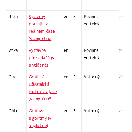
RTSa
Systémy
en
5
Povinně
-
zk
pracující v
volitelný
reálném čase
(v angličtině)
VYPa
Výstavba
en
5
Povinně
-
zk
překladačů (v
volitelný
angličtině)
GJAe
Grafická
en
5
Volitelný
-
zá,zk
uživatelská
rozhraní v Javě
(v angličtině)
GALe
Grafové
en
5
Volitelný
-
zk
algoritmy (v
angličtině)