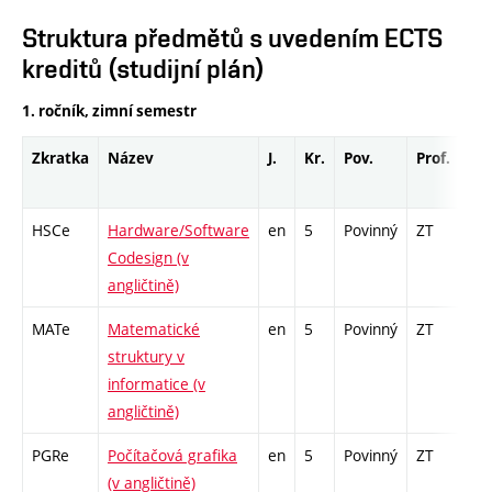
Struktura předmětů s uvedením ECTS
kreditů (studijní plán)
1. ročník, zimní semestr
Zkratka
Název
J.
Kr.
Pov.
Prof.
Uk
HSCe
Hardware/Software
en
5
Povinný
ZT
zá,
Codesign (v
angličtině)
MATe
Matematické
en
5
Povinný
ZT
zk
struktury v
informatice (v
angličtině)
PGRe
Počítačová grafika
en
5
Povinný
ZT
zk
(v angličtině)