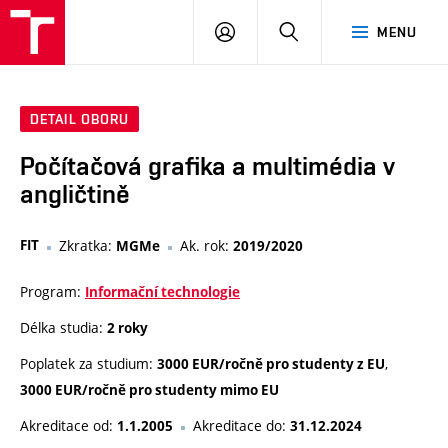
VUT
PŘIHLÁSIT
HLEDAT
MENU
SE
DETAIL OBORU
Počítačová grafika a multimédia v
angličtině
FIT
Zkratka:
Ak. rok:
MGMe
2019/2020
Program:
Informační technologie
Délka studia:
2 roky
Poplatek za studium:
,
3000 EUR/ročně pro studenty z EU
3000 EUR/ročně pro studenty mimo EU
Akreditace od:
Akreditace do:
1.1.2005
31.12.2024