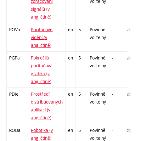
zpracování
volitelný
signálů (v
angličtině)
POVa
Počítačové
en
5
Povinně
-
zk
vidění (v
volitelný
angličtině)
PGPa
Pokročilá
en
5
Povinně
-
zk
počítačová
volitelný
grafika (v
angličtině)
PDIe
Prostředí
en
5
Povinně
-
zk
distribuovaných
volitelný
aplikací (v
angličtině)
ROBa
Robotika (v
en
5
Povinně
-
zk
angličtině)
volitelný