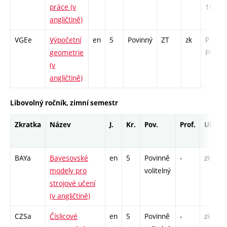
práce (v
169
angličtině)
VGEe
Výpočetní
en
5
Povinný
ZT
zk
P - 26 
geometrie
PR - 2
(v
angličtině)
Libovolný ročník, zimní semestr
Zkratka
Název
J.
Kr.
Pov.
Prof.
Uk.
BAYa
Bayesovské
en
5
Povinně
-
zk
modely pro
volitelný
strojové učení
(v angličtině)
CZSa
Číslicové
en
5
Povinně
-
zk