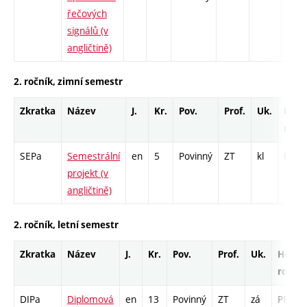
řečových
Cp -
signálů (v
angličtině)
2. ročník, zimní semestr
Zkratka
Název
J.
Kr.
Pov.
Prof.
Uk.
Hod.
rozs
SEPa
Semestrální
en
5
Povinný
ZT
kl
PR - 
projekt (v
angličtině)
2. ročník, letní semestr
Zkratka
Název
J.
Kr.
Pov.
Prof.
Uk.
Hod.
rozsa
DIPa
Diplomová
en
13
Povinný
ZT
zá
PR -