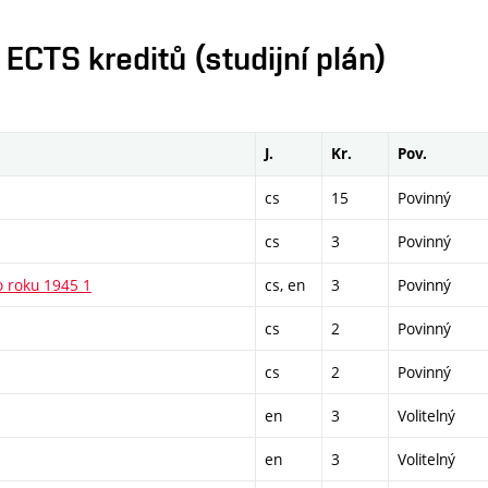
CTS kreditů (studijní plán)
J.
Kr.
Pov.
cs
15
Povinný
cs
3
Povinný
o roku 1945 1
cs, en
3
Povinný
cs
2
Povinný
cs
2
Povinný
en
3
Volitelný
en
3
Volitelný