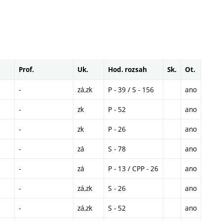
Prof.
Uk.
Hod. rozsah
Sk.
Ot.
-
zá,zk
P - 39 / S - 156
ano
-
zk
P - 52
ano
-
zk
P - 26
ano
-
zá
S - 78
ano
-
zá
P - 13 / CPP - 26
ano
-
zá,zk
S - 26
ano
-
zá,zk
S - 52
ano