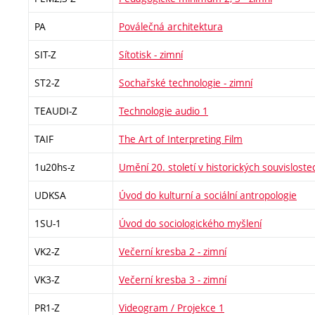
PA
Poválečná architektura
SIT-Z
Sítotisk - zimní
ST2-Z
Sochařské technologie - zimní
TEAUDI-Z
Technologie audio 1
TAIF
The Art of Interpreting Film
1u20hs-z
Umění 20. století v historických souvisloste
UDKSA
Úvod do kulturní a sociální antropologie
1SU-1
Úvod do sociologického myšlení
VK2-Z
Večerní kresba 2 - zimní
VK3-Z
Večerní kresba 3 - zimní
PR1-Z
Videogram / Projekce 1