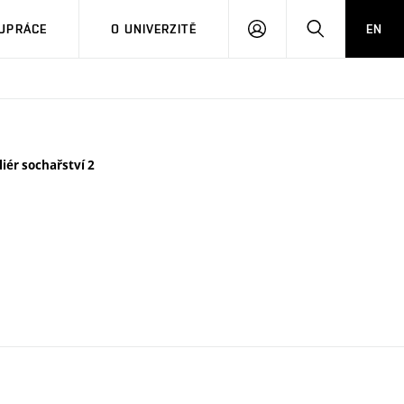
PŘIHLÁSIT
HLEDAT
UPRÁCE
O UNIVERZITĚ
EN
SE
liér sochařství 2