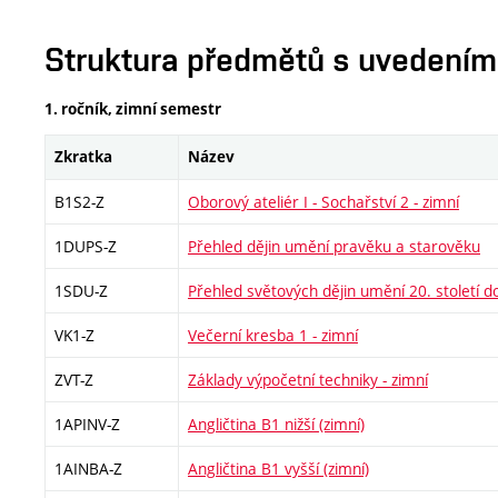
Struktura předmětů s uvedením E
1. ročník, zimní semestr
Zkratka
Název
B1S2-Z
Oborový ateliér I - Sochařství 2 - zimní
1DUPS-Z
Přehled dějin umění pravěku a starověku
1SDU-Z
Přehled světových dějin umění 20. století d
VK1-Z
Večerní kresba 1 - zimní
ZVT-Z
Základy výpočetní techniky - zimní
1APINV-Z
Angličtina B1 nižší (zimní)
1AINBA-Z
Angličtina B1 vyšší (zimní)