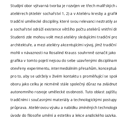
Studijní obor výtvarná tvorba je rozvíjen ve třech malířských 
ateliérech (Ateliér sochařství 1, 2) a v Ateliéru kresby a gr
tradiční umělecké disciplíny, které svou relevanci neztratily 
a sochařství odráží existence většího počtu ateliérů vnitřní 
Studenti zde mohou volit mezi ateliéry sledujícími tradiční pr
architektuře, a mezi ateliéry akcentujícími vývoj, jímž tradičn
mohli v návaznosti na Rosalind Krauss souhrnně označit jako 
grafika v tomto pojetí nejsou do sebe uzavřenými disciplínam
otevřeny experimentu, intermediálním přesahům, konceptuá
pro to, aby se udržely v živém kontaktu s proměňující se sp
oboru jako celku je nicméně stále společný důraz na zvládnu
autonomního rozvoje umělecké osobnosti. Tuto oblast zajišťují
tradičními i současnými materiály a technologickými postupy
průprava. Ateliérovou výuku a nabídku zmíněných technologic
úvody do filosofie umění a estetiky a lekce anglického jazyka.