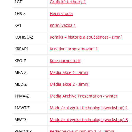
1GF1
Grafické techniky 1
1HS-Z
Herní studia
KV1
Knižní vazba 1
KOHISO-Z
Komiks – historie a současnost - zimní
KREAP1
Kreativní programování 1
KPO-Z
Kurz pornostudií
MEA-Z
Média akce 1 - zimní
MED-Z
Média akce 2 - zimní
1PMA-Z
Media Archive Presentation - winter
1MWT-Z
Modulární výuka technologií (workshop) 1
MWT3
Modulární výuka technologií (workshop) 3
PEM2,3-Z
Pedagogické minimum 2, 3 - zimní