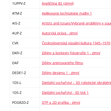
1UPPV-Z
Angličtina B2 (zimní)
ATM-Z
Aplikovaná technologie malby 1
AIS-Z
Artists and Issues/Vybrané problémy v so
AUP-Z
Autorská práva - zimní
CVK
Československá vizuální kultura 1945–1970
DKFI-Z
Dějiny a kontexty fotografie 1 - zimní
DAF
Dějiny animovaného filmu
DEDE1-Z
Dějiny designu 1 - zimní
1DS-L
Digitální sochařství – 3D robotické obrábění
1DS-Z
Digitální sochařství - 3D tisk 1
POGR2D-Z
DTP a 2D grafika - zimní