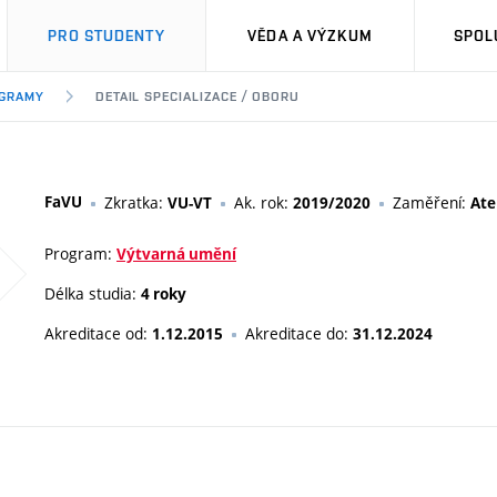
PRO STUDENTY
VĚDA A VÝZKUM
SPOL
OGRAMY
DETAIL SPECIALIZACE / OBORU
FaVU
Zkratka:
Ak. rok:
Zaměření:
VU-VT
2019/2020
Ate
Program:
Výtvarná umění
Délka studia:
4 roky
Akreditace od:
Akreditace do:
1.12.2015
31.12.2024