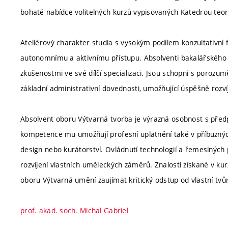
bohaté nabídce volitelných kurzů vypisovaných Katedrou teorií
Ateliérový charakter studia s vysokým podílem konzultativní
autonomnímu a aktivnímu přístupu. Absolventi bakalářského s
zkušenostmi ve své dílčí specializaci. Jsou schopni s porozumě
základní administrativní dovednosti, umožňující úspěšně rozvíj
Absolvent oboru Výtvarná tvorba je výrazná osobnost s předp
kompetence mu umožňují profesní uplatnění také v příbuzných
design nebo kurátorství. Ovládnutí technologií a řemeslnýc
rozvíjení vlastních uměleckých záměrů. Znalosti získané v ku
oboru Výtvarná umění zaujímat kritický odstup od vlastní tvůr
prof. akad. soch. Michal Gabriel