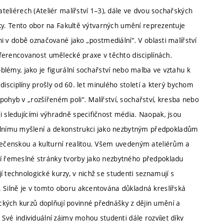
ateliérech (Ateliér malířství 1–3), dále ve dvou sochařských
afiky. Tento obor na Fakultě výtvarných umění reprezentuje
ani v době označované jako „postmediální“. V oblasti malířství
diferencovanost umělecké praxe v těchto disciplínách.
oblémy, jako je figurální sochařství nebo malba ve vztahu k
í disciplíny prošly od 60. let minulého století a který bychom
pohyb v „rozšířeném poli“. Malířství, sochařství, kresba nebo
i sledujícími výhradně specifičnost média. Naopak, jsou
lnímu myšlení a dekonstrukci jako nezbytným předpokladům
olečenskou a kulturní realitou. Všem uvedeným ateliérům a
tí řemeslné stránky tvorby jako nezbytného předpokladu
 technologické kurzy, v nichž se studenti seznamují s
. Silně je v tomto oboru akcentována důkladná kreslířská
kých kurzů doplňují povinné přednášky z dějin umění a
 Své individuální zájmy mohou studenti dále rozvíjet díky