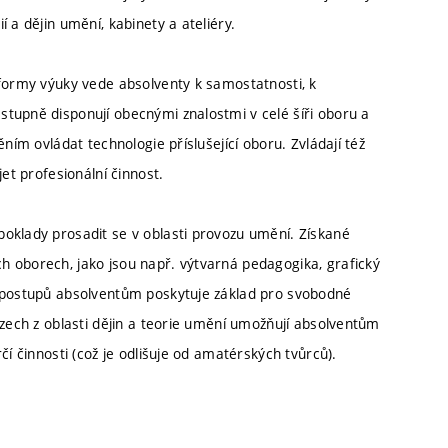
 a dějin umění, kabinety a ateliéry.
 formy výuky vede absolventy k samostatnosti, k
tupně disponují obecnými znalostmi v celé šíři oboru a
ním ovládat technologie příslušející oboru. Zvládají též
et profesionální činnost.
oklady prosadit se v oblasti provozu umění. Získané
 oborech, jako jsou např. výtvarná pedagogika, grafický
h postupů absolventům poskytuje základ pro svobodné
rzech z oblasti dějin a teorie umění umožňují absolventům
čí činnosti (což je odlišuje od amatérských tvůrců).