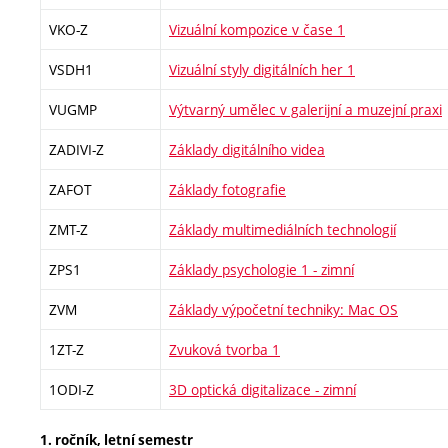
VKO-Z
Vizuální kompozice v čase 1
VSDH1
Vizuální styly digitálních her 1
VUGMP
Výtvarný umělec v galerijní a muzejní praxi
ZADIVI-Z
Základy digitálního videa
ZAFOT
Základy fotografie
ZMT-Z
Základy multimediálních technologií
ZPS1
Základy psychologie 1 - zimní
ZVM
Základy výpočetní techniky: Mac OS
1ZT-Z
Zvuková tvorba 1
1ODI-Z
3D optická digitalizace - zimní
1. ročník, letní semestr