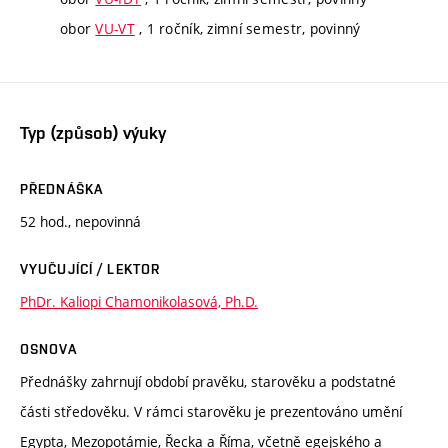
obor
VU-VT
, 1 ročník, zimní semestr, povinný
Typ (způsob) výuky
PŘEDNÁŠKA
52 hod., nepovinná
VYUČUJÍCÍ / LEKTOR
PhDr. Kaliopi Chamonikolasová, Ph.D.
OSNOVA
Přednášky zahrnují období pravěku, starověku a podstatné
části středověku. V rámci starověku je prezentováno umění
Egypta, Mezopotámie, Řecka a Říma, včetně egejského a