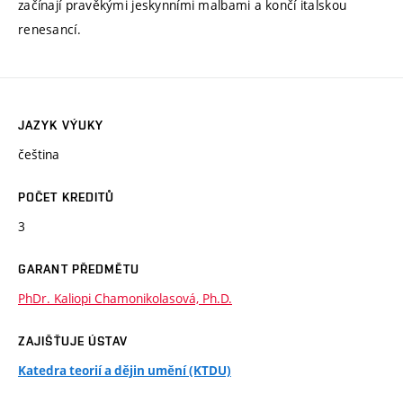
začínají pravěkými jeskynními malbami a končí italskou
renesancí.
JAZYK VÝUKY
čeština
POČET KREDITŮ
3
GARANT PŘEDMĚTU
PhDr. Kaliopi Chamonikolasová, Ph.D.
ZAJIŠŤUJE ÚSTAV
Katedra teorií a dějin umění (KTDU)