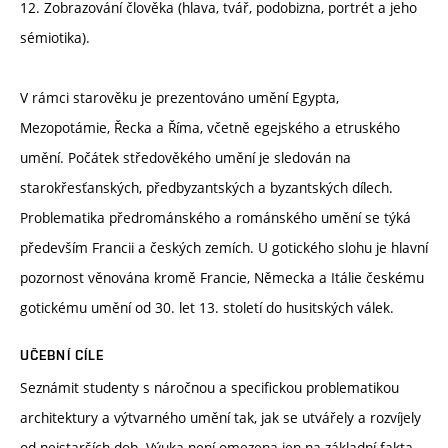
12. Zobrazování člověka (hlava, tvář, podobizna, portrét a jeho
sémiotika).
V rámci starověku je prezentováno umění Egypta,
Mezopotámie, Řecka a Říma, včetně egejského a etruského
umění. Počátek středověkého umění je sledován na
starokřesťanských, předbyzantských a byzantských dílech.
Problematika předrománského a románského umění se týká
především Francii a českých zemích. U gotického slohu je hlavní
pozornost věnována kromě Francie, Německa a Itálie českému
gotickému umění od 30. let 13. století do husitských válek.
UČEBNÍ CÍLE
Seznámit studenty s náročnou a specifickou problematikou
architektury a výtvarného umění tak, jak se utvářely a rozvíjely
od nejstarších dob. Výuka není omezena jen na základní fakta,