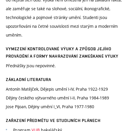
ale zaměřuje se také na slohové, sociální, ikonografické,
technologické a pojmové stránky umění. Studenti jsou
upozorňováni na četné souvislosti mezi starým a moderním
uměním.
VYMEZENÍ KONTROLOVANÉ VÝUKY A ZPŮSOB JEJÍHO
PROVÁDĚNÍ A FORMY NAHRAZOVÁNÍ ZAMEŠKANÉ VÝUKY
Přednášky jsou nepovinné.
ZÁKLADNÍ LITERATURA
Antonín Matějček, Dějepis umění I-IV, Praha 1922-1929
Dějiny českého výtvarného umění I-II, Praha 1984-1989
Jose Pijoan, Dějiny umění I_VI, Praha 1977-1980
ZAŘAZENÍ PŘEDMĚTU VE STUDIJNÍCH PLÁNECH
Program
VUB
bakalářský