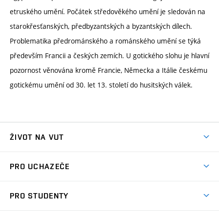
etruského umění. Počátek středověkého umění je sledován na
starokřesťanských, předbyzantských a byzantských dílech.
Problematika předrománského a románského umění se týká
především Francii a českých zemích. U gotického slohu je hlavní
pozornost věnována kromě Francie, Německa a Itálie českému
gotickému umění od 30. let 13. století do husitských válek.
ŽIVOT NA VUT
Atmosféra VUT
PRO UCHAZEČE
Prostory školy
Proč na VUT
Koleje
PRO STUDENTY
Studijní programy
Stravování
Předměty
Studijní předpisy
Studium a stáže v zahraničí
Stipendia