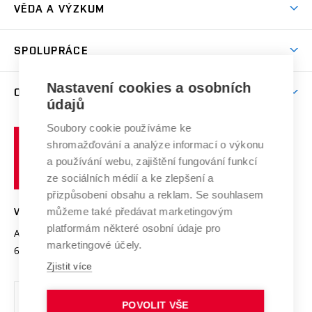
Dny otevřených dveří
VĚDA A VÝZKUM
Sport na VUT
(externí
Studijní programy
Poplatky za studium
Uznání zahraničního vzdělání
Knihovny
Aktivity pro juniory
Studentský život
odkaz)
Věda a výzkum na VUT
Harmonogram akademického roku
Zpracování osobních údajů studentů
Sociální bezpečí
SPOLUPRÁCE
Celoživotní vzdělávání
Brno
Podpora excelence
Závěrečné práce
Studium bez bariér
Zpracování osobních údajů uchazečů o studium
Firemní spolupráce
Mezinárodní vědecká rada
Nastavení cookies a osobních
O UNIVERZITĚ
Doktorské studium
Podpora podnikání
E-přihláška
údajů
Zahraniční spolupráce
Systém zajišťování kvality výzkumu
Profil univerzity
Spolupráce se školami
Soubory cookie používáme ke
Vysoké
Výzkumné infrastruktury
shromažďování a analýze informací o výkonu
Udržitelná univerzita
učení
Služby univerzity
Transfer znalostí
a používání webu, zajištění fungování funkcí
technické
Podnikavá univerzita / ContriBUTe
Mezinárodní dohody
ze sociálních médií a ke zlepšení a
Open Science
v
Bezpečná univerzita
přizpůsobení obsahu a reklam. Se souhlasem
Univerzitní sítě
Brně
Projekty
můžeme také předávat marketingovým
VYSOKÉ UČENÍ TECHNICKÉ V BRNĚ
Vyznamenání
platformám některé osobní údaje pro
Projekty ze strukturálních fondů
Antonínská 548/1
www.vut.cz
marketingové účely.
Organizační struktura
602 00 Brno
vut@vutbr.cz
Specifický výzkum
Zjistit více
Úřední deska
Ochrana osobních údajů
POVOLIT VŠE