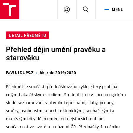
VUT
PŘIHLÁSIT
HLEDAT
MENU
SE
DETAIL PŘEDMĚTU
Přehled dějin umění pravěku a
starověku
FaVU-1DUPS-Z
Ak. rok: 2019/2020
Předmět je součástí přednáškového cyklu, který probíhá
celým bakalářským studiem. Studenti jsou v chronologickém
sledu seznamováni s hlavními epochami, slohy, proudy,
směry, osobnostmi a architektonickými, sochařskými a
malířskými díly dějin umění od nejstarších dob po
současnost ve světě a na území ČR. Přednášky 1. ročníku