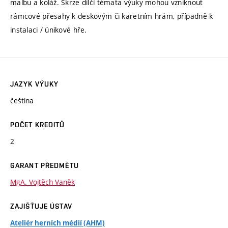
malbu a koláž. Skrze dílčí témata výuky mohou vzniknout
rámcové přesahy k deskovým či karetním hrám, případně k
instalaci / únikové hře.
JAZYK VÝUKY
čeština
POČET KREDITŮ
2
GARANT PŘEDMĚTU
MgA. Vojtěch Vaněk
ZAJIŠŤUJE ÚSTAV
Ateliér herních médií (AHM)