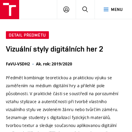
VUT
PŘIHLÁSIT
HLEDAT
MENU
SE
DETAIL PŘEDMĚTU
Vizuální styly digitálních her 2
FaVU-VSDH2
Ak. rok: 2019/2020
Předmět kombinuje teoretickou a praktickou výuku se
zaměřením na médium digitální hry a přilehlé pole
působnosti. V praktické části se soustředí na porozumění
vztahu stylizace a autentičnosti při tvorbě vlastního
vizuálního stylu ve zvoleném žánru nebo tvůrčím záměru.
Seznamuje studenty s digitalizací fyzických materiálů,
tvorbou textur a sleduje současnou aplikovanou digitální