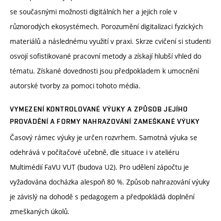
se současnými možnosti digitálních her a jejich role v
různorodých ekosystémech. Porozumění digitalizaci fyzických
materiálů a následnému využití v praxi. Skrze cvičení si studenti
osvojí sofistikované pracovní metody a získají hlubší vhled do
tématu. Získané dovednosti jsou předpokladem k umocnění
autorské tvorby za pomoci tohoto média.
VYMEZENÍ KONTROLOVANÉ VÝUKY A ZPŮSOB JEJÍHO
PROVÁDĚNÍ A FORMY NAHRAZOVÁNÍ ZAMEŠKANÉ VÝUKY
Časový rámec výuky je určen rozvrhem. Samotná výuka se
odehrává v počítačové učebně, dle situace i v ateliéru
Multimédií FaVU VUT (budova U2). Pro udělení zápočtu je
vyžadována docházka alespoň 80 %. Způsob nahrazování výuky
je závislý na dohodě s pedagogem a předpokládá doplnění
zmeškaných úkolů.