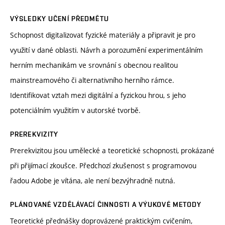
VÝSLEDKY UČENÍ PŘEDMĚTU
Schopnost digitalizovat fyzické materiály a připravit je pro
využití v dané oblasti. Návrh a porozumění experimentálním
herním mechanikám ve srovnání s obecnou realitou
mainstreamového či alternativního herního rámce.
Identifikovat vztah mezi digitální a fyzickou hrou, s jeho
potenciálním využitím v autorské tvorbě.
PREREKVIZITY
Prerekvizitou jsou umělecké a teoretické schopnosti, prokázané
při přijímací zkoušce. Předchozí zkušenost s programovou
řadou Adobe je vítána, ale není bezvýhradně nutná.
PLÁNOVANÉ VZDĚLÁVACÍ ČINNOSTI A VÝUKOVÉ METODY
Teoretické přednášky doprovázené praktickým cvičením,