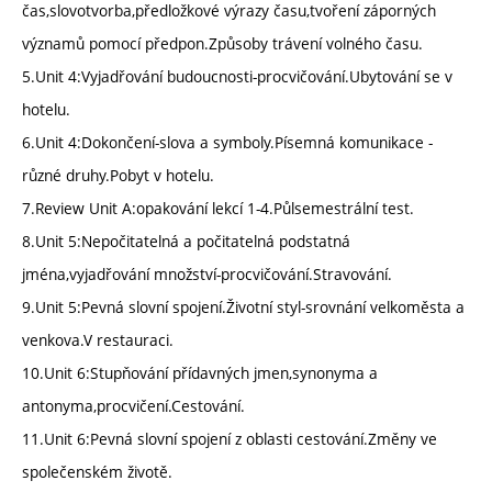
čas,slovotvorba,předložkové výrazy času,tvoření záporných
významů pomocí předpon.Způsoby trávení volného času.
5.Unit 4:Vyjadřování budoucnosti-procvičování.Ubytování se v
hotelu.
6.Unit 4:Dokončení-slova a symboly.Písemná komunikace -
různé druhy.Pobyt v hotelu.
7.Review Unit A:opakování lekcí 1-4.Půlsemestrální test.
8.Unit 5:Nepočitatelná a počitatelná podstatná
jména,vyjadřování množství-procvičování.Stravování.
9.Unit 5:Pevná slovní spojení.Životní styl-srovnání velkoměsta a
venkova.V restauraci.
10.Unit 6:Stupňování přídavných jmen,synonyma a
antonyma,procvičení.Cestování.
11.Unit 6:Pevná slovní spojení z oblasti cestování.Změny ve
společenském životě.