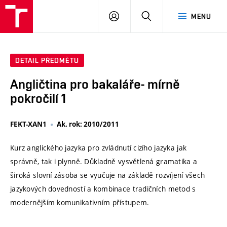
VUT
PŘIHLÁSIT
HLEDAT
MENU
SE
DETAIL PŘEDMĚTU
Angličtina pro bakaláře- mírně
pokročilí 1
FEKT-XAN1
Ak. rok: 2010/2011
Kurz anglického jazyka pro zvládnutí cizího jazyka jak
správně, tak i plynně. Důkladně vysvětlená gramatika a
široká slovní zásoba se vyučuje na základě rozvíjení všech
jazykových dovedností a kombinace tradičních metod s
modernějším komunikativním přístupem.