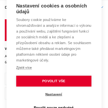
Zpracování osobních údajů uchazečů o studium
Firemní spolupráce
Mezinárodní vědecká rada
Nastavení cookies a osobních
O UNIVERZITĚ
Doktorské studium
Podpora podnikání
E-přihláška
údajů
Zahraniční spolupráce
Systém zajišťování kvality výzkumu
Profil univerzity
Spolupráce se školami
Soubory cookie používáme ke
Vysoké
Výzkumné infrastruktury
shromažďování a analýze informací o výkonu
Udržitelná univerzita
učení
Služby univerzity
Transfer znalostí
a používání webu, zajištění fungování funkcí
technické
Podnikavá univerzita / ContriBUTe
Mezinárodní dohody
ze sociálních médií a ke zlepšení a
Open Science
v
Bezpečná univerzita
přizpůsobení obsahu a reklam. Se souhlasem
Univerzitní sítě
Brně
Projekty
můžeme také předávat marketingovým
VYSOKÉ UČENÍ TECHNICKÉ V BRNĚ
Vyznamenání
platformám některé osobní údaje pro
Projekty ze strukturálních fondů
Antonínská 548/1
www.vut.cz
marketingové účely.
Organizační struktura
602 00 Brno
vut@vutbr.cz
Specifický výzkum
Zjistit více
Úřední deska
Ochrana osobních údajů
POVOLIT VŠE
(externí
Pracovní příležitosti
Nastavení
odkaz)
Podpora a rozvoj zaměstnanců a studujících
Povolit pouze nezbytné