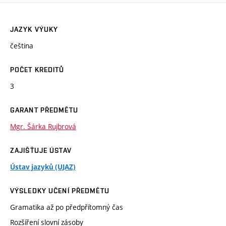
JAZYK VÝUKY
čeština
POČET KREDITŮ
3
GARANT PŘEDMĚTU
Mgr. Šárka Rujbrová
ZAJIŠŤUJE ÚSTAV
Ústav jazyků (UJAZ)
VÝSLEDKY UČENÍ PŘEDMĚTU
Gramatika až po předpřítomný čas
Rozšíření slovní zásoby