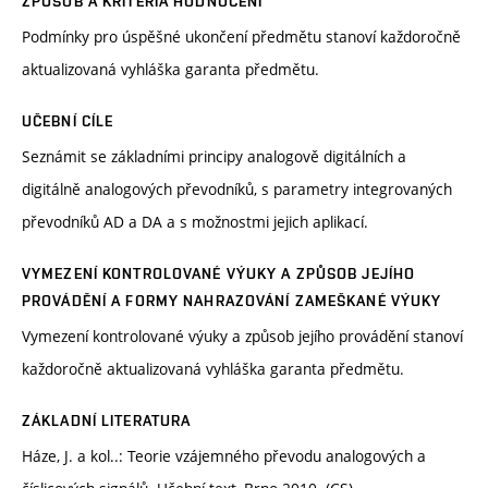
ZPŮSOB A KRITÉRIA HODNOCENÍ
Podmínky pro úspěšné ukončení předmětu stanoví každoročně
aktualizovaná vyhláška garanta předmětu.
UČEBNÍ CÍLE
Seznámit se základními principy analogově digitálních a
digitálně analogových převodníků, s parametry integrovaných
převodníků AD a DA a s možnostmi jejich aplikací.
VYMEZENÍ KONTROLOVANÉ VÝUKY A ZPŮSOB JEJÍHO
PROVÁDĚNÍ A FORMY NAHRAZOVÁNÍ ZAMEŠKANÉ VÝUKY
Vymezení kontrolované výuky a způsob jejího provádění stanoví
každoročně aktualizovaná vyhláška garanta předmětu.
ZÁKLADNÍ LITERATURA
Háze, J. a kol..: Teorie vzájemného převodu analogových a