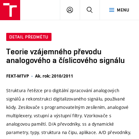
VUT
PŘIHLÁSIT
HLEDAT
MENU
SE
DETAIL PŘEDMĚTU
Teorie vzájemného převodu
analogového a číslicového signálu
FEKT-MTVP
Ak. rok: 2010/2011
Struktura řetězce pro digitální zpracování analogových
signálů a rekonstrukci digitalizovaného signálu, používané
kódy. Zesilovače s programovatelným zesílením, analogové
multiplexery, vstupní a výstupní filtry. Vzorkovače s
analogovou pamětí. D/A převodníky, ss a dynamické
parametry, typy, struktura na čipu, aplikace. A/D převodníky,