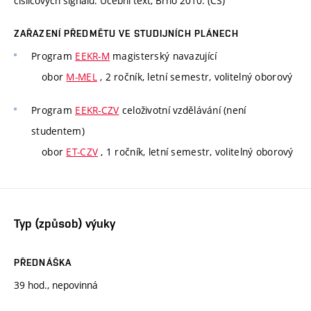
číslicových signálů. Učební text, Brno 2010. (CS)
ZAŘAZENÍ PŘEDMĚTU VE STUDIJNÍCH PLÁNECH
Program
EEKR-M
magisterský navazující
obor
M-MEL
, 2 ročník, letní semestr, volitelný oborový
Program
EEKR-CZV
celoživotní vzdělávání (není
studentem)
obor
ET-CZV
, 1 ročník, letní semestr, volitelný oborový
Typ (způsob) výuky
PŘEDNÁŠKA
39 hod., nepovinná