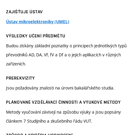
ZAJIŠŤUJE ÚSTAV
Ústav mikroelektroniky (UMEL)
VÝSLEDKY UČENÍ PŘEDMĚTU
Budou získány základní poznatky o principech jednotlivých typů
převodníků AD, DA, Vf, fV a Df a o jejich aplikacích v různých
zařízeních.
PREREKVIZITY
Jsou požadovány znalosti na úrovni bakalářského studia.
PLÁNOVANÉ VZDĚLÁVACÍ ČINNOSTI A VÝUKOVÉ METODY
Metody vyučování závisejí na způsobu výuky a jsou popsány
článkem 7 Studijního a zkušebního řádu VUT.