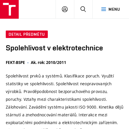
VUT
PŘIHLÁSIT
HLEDAT
MENU
SE
DETAIL PŘEDMĚTU
Spolehlivost v elektrotechnice
FEKT-BSPE
Ak. rok: 2010/2011
Spolehlivost prvků a systémů. Klasifikace poruch. Využití
statistiky ve spolehlivosti. Spolehlivost neopravovaných
výrobků. Pravděpodobnost bezporuchového provozu,
poruchy. Vztahy mezi charakteristikami spolehlivosti.
Zálohování. Zavádění systému jakosti ISO 9000. Kinetika dějů
stárnutí a znehodnocování materiálů. Interakce mezi
exploatačními podmínkami a elektrotechnickým zařízením.