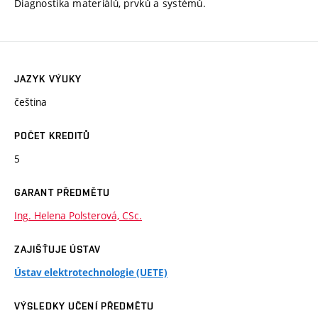
Diagnostika materiálů, prvků a systémů.
JAZYK VÝUKY
čeština
POČET KREDITŮ
5
GARANT PŘEDMĚTU
Ing. Helena Polsterová, CSc.
ZAJIŠŤUJE ÚSTAV
Ústav elektrotechnologie (UETE)
VÝSLEDKY UČENÍ PŘEDMĚTU