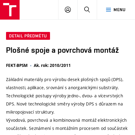
VUT
PŘIHLÁSIT
HLEDAT
MENU
SE
DETAIL PŘEDMĚTU
Plošné spoje a povrchová montáž
FEKT-BPSM
Ak. rok: 2010/2011
Základní materiály pro výrobu desek plošných spojů (DPS),
vlastnosti, aplikace, srovnání s anorganickými substráty.
Technologické postupy výroby jedno-, dvou- a vícevrstvých
DPS. Nové technologické směry výroby DPS s důrazem na
mikropojovací struktury.
Vývodová, povrchová a kombinovaná montáž elektronických
součástek. Seznámení s montážním procesem od součástek