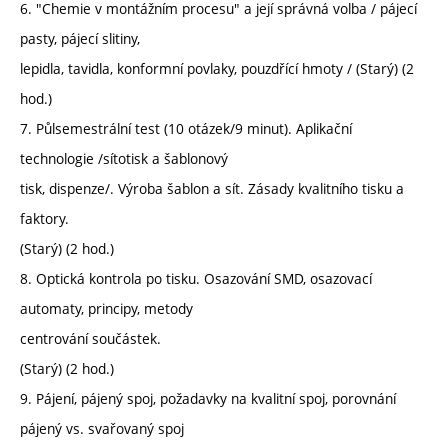
6. "Chemie v montážním procesu" a její správná volba / pájecí
pasty, pájecí slitiny,
lepidla, tavidla, konformní povlaky, pouzdřící hmoty / (Starý) (2
hod.)
7. Půlsemestrální test (10 otázek/9 minut). Aplikační
technologie /sítotisk a šablonový
tisk, dispenze/. Výroba šablon a sít. Zásady kvalitního tisku a
faktory.
(Starý) (2 hod.)
8. Optická kontrola po tisku. Osazování SMD, osazovací
automaty, principy, metody
centrování součástek.
(Starý) (2 hod.)
9. Pájení, pájený spoj, požadavky na kvalitní spoj, porovnání
pájený vs. svařovaný spoj