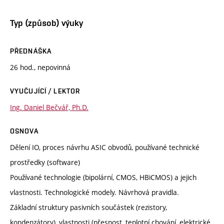
Typ (způsob) výuky
PŘEDNÁŠKA
26 hod., nepovinná
VYUČUJÍCÍ / LEKTOR
Ing. Daniel Bečvář, Ph.D.
OSNOVA
Dělení IO, proces návrhu ASIC obvodů, používané technické
prostředky (software)
Používané technologie (bipolární, CMOS, HBiCMOS) a jejich
vlastnosti. Technologické modely. Návrhová pravidla.
Základní struktury pasivních součástek (rezistory,
kondenzátory), vlastnosti (přesnost, teplotní chování, elektrické