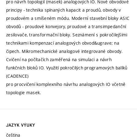
pro návrh topologií (masek) analogových IO. Nové obvodové
principy - technika spínaných kapacit a proudů, obvody v
proudovém a smíšeném módu. Moderní stavební bloky ASIC
obvodů - proudové konvejory, proudové a transimpedanční
zesilovače, transformační bloky. Seznámení s pokročilejšími
technikami kompenzací analogových obvod&ugrave; na
čipech. Mikromechanické analogové integrované obvody.
Cvičení na počítačích zaměřená na simulaci a návrh
funkčních bloků IO. Využití pokročilých programových balíků
(CADENCE)
pro procvičení komplexního návrhu analogových IO včetně
topologie masek.
JAZYK VÝUKY
čeština