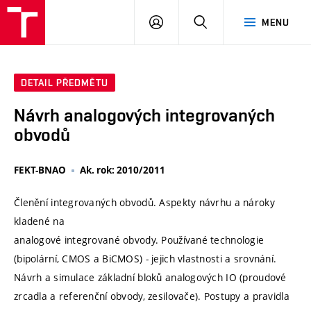
VUT
PŘIHLÁSIT
HLEDAT
MENU
SE
DETAIL PŘEDMĚTU
Návrh analogových integrovaných
obvodů
FEKT-BNAO
Ak. rok: 2010/2011
Členění integrovaných obvodů. Aspekty návrhu a nároky
kladené na
analogové integrované obvody. Používané technologie
(bipolární, CMOS a BiCMOS) - jejich vlastnosti a srovnání.
Návrh a simulace základní bloků analogových IO (proudové
zrcadla a referenční obvody, zesilovače). Postupy a pravidla