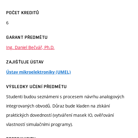
POČET KREDITŮ
6
GARANT PŘEDMĚTU
Ing. Daniel Bečvář, Ph.D.
ZAJIŠŤUJE ÚSTAV
Ústav mikroelektroniky (UMEL)
VÝSLEDKY UČENÍ PŘEDMĚTU
Studenti budou seznámeni s procesem návrhu analogových
integrovaných obvodů. Důraz bude kladen na získání
praktických dovedností (vytváření masek IO, ověřování
vlastností simulačními programy).