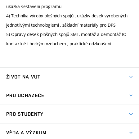
ukázka sestavení programu
4) Technika výroby plošných spojů , ukázky desek vyrobených
jednotlivými technologiemi , základní materiály pro DPS
5) Opravy desek plošných spojů SMT, montáž a demontáž IO
kontaktně i horkým vzduchem , praktické odzkoušení
ŽIVOT NA VUT
Atmosféra VUT
PRO UCHAZEČE
Prostory školy
Proč na VUT
Koleje
PRO STUDENTY
Studijní programy
Stravování
Předměty
Studijní předpisy
Studium a stáže v zahraničí
Stipendia
Dny otevřených dveří
VĚDA A VÝZKUM
Sport na VUT
(externí
Studijní programy
Poplatky za studium
Uznání zahraničního vzdělání
Knihovny