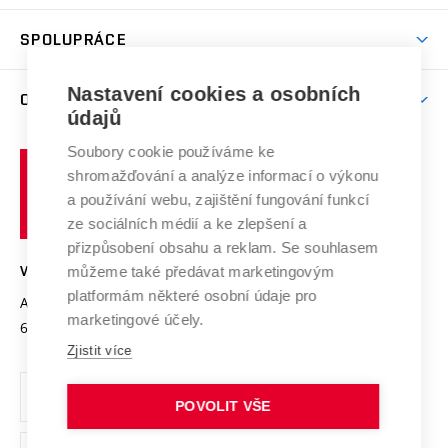
Aktivity pro juniory
Studentský život
odkaz)
Věda a výzkum na VUT
Harmonogram akademického roku
Zpracování osobních údajů studentů
Sociální bezpečí
SPOLUPRÁCE
Celoživotní vzdělávání
Brno
Podpora excelence
Závěrečné práce
Studium bez bariér
Zpracování osobních údajů uchazečů o studium
Firemní spolupráce
Mezinárodní vědecká rada
Nastavení cookies a osobních
O UNIVERZITĚ
Doktorské studium
Podpora podnikání
E-přihláška
údajů
Zahraniční spolupráce
Systém zajišťování kvality výzkumu
Profil univerzity
Spolupráce se školami
Soubory cookie používáme ke
Vysoké
Výzkumné infrastruktury
shromažďování a analýze informací o výkonu
Udržitelná univerzita
učení
Služby univerzity
Transfer znalostí
a používání webu, zajištění fungování funkcí
technické
Podnikavá univerzita / ContriBUTe
Mezinárodní dohody
ze sociálních médií a ke zlepšení a
Open Science
v
Bezpečná univerzita
přizpůsobení obsahu a reklam. Se souhlasem
Univerzitní sítě
Brně
Projekty
můžeme také předávat marketingovým
VYSOKÉ UČENÍ TECHNICKÉ V BRNĚ
Vyznamenání
platformám některé osobní údaje pro
Projekty ze strukturálních fondů
Antonínská 548/1
www.vut.cz
marketingové účely.
Organizační struktura
602 00 Brno
vut@vutbr.cz
Specifický výzkum
Zjistit více
Úřední deska
Ochrana osobních údajů
POVOLIT VŠE