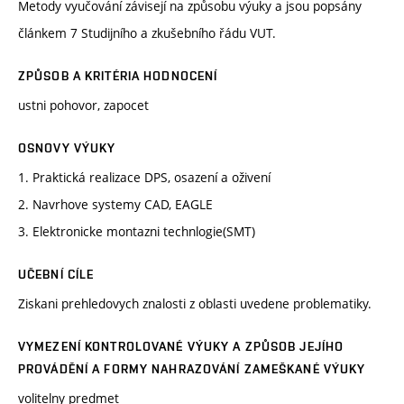
Metody vyučování závisejí na způsobu výuky a jsou popsány
článkem 7 Studijního a zkušebního řádu VUT.
ZPŮSOB A KRITÉRIA HODNOCENÍ
ustni pohovor, zapocet
OSNOVY VÝUKY
1. Praktická realizace DPS, osazení a oživení
2. Navrhove systemy CAD, EAGLE
3. Elektronicke montazni technlogie(SMT)
UČEBNÍ CÍLE
Ziskani prehledovych znalosti z oblasti uvedene problematiky.
VYMEZENÍ KONTROLOVANÉ VÝUKY A ZPŮSOB JEJÍHO
PROVÁDĚNÍ A FORMY NAHRAZOVÁNÍ ZAMEŠKANÉ VÝUKY
volitelny predmet