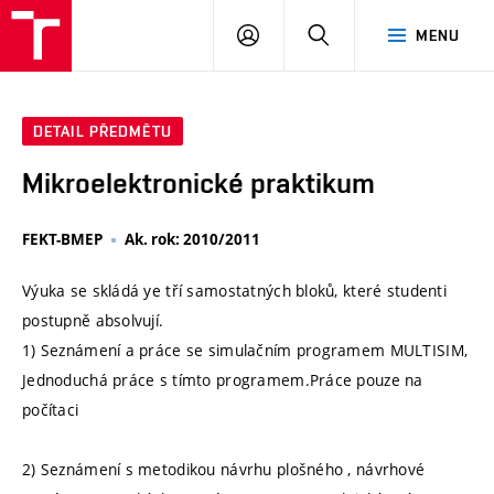
VUT
PŘIHLÁSIT
HLEDAT
MENU
SE
DETAIL PŘEDMĚTU
Mikroelektronické praktikum
FEKT-BMEP
Ak. rok: 2010/2011
Výuka se skládá ye tří samostatných bloků, které studenti
postupně absolvují.
1) Seznámení a práce se simulačním programem MULTISIM,
Jednoduchá práce s tímto programem.Práce pouze na
počítaci
2) Seznámení s metodikou návrhu plošného , návrhové