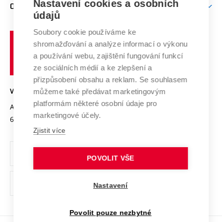
Mezinárodní vědecká rada
Nastavení cookies a osobních
O UNIVERZITĚ
Doktorské studium
Podpora podnikání
E-přihláška
údajů
Zahraniční spolupráce
Systém zajišťování kvality výzkumu
Profil univerzity
Spolupráce se školami
Soubory cookie používáme ke
Vysoké
Výzkumné infrastruktury
shromažďování a analýze informací o výkonu
Udržitelná univerzita
učení
Služby univerzity
Transfer znalostí
a používání webu, zajištění fungování funkcí
technické
Podnikavá univerzita / ContriBUTe
Mezinárodní dohody
ze sociálních médií a ke zlepšení a
Open Science
v
Bezpečná univerzita
přizpůsobení obsahu a reklam. Se souhlasem
Univerzitní sítě
Brně
Projekty
můžeme také předávat marketingovým
VYSOKÉ UČENÍ TECHNICKÉ V BRNĚ
Vyznamenání
platformám některé osobní údaje pro
Projekty ze strukturálních fondů
Antonínská 548/1
www.vut.cz
marketingové účely.
Organizační struktura
602 00 Brno
vut@vutbr.cz
Specifický výzkum
Zjistit více
Úřední deska
Ochrana osobních údajů
POVOLIT VŠE
(externí
Pracovní příležitosti
Nastavení
odkaz)
Podpora a rozvoj zaměstnanců a studujících
Povolit pouze nezbytné
Rovné příležitosti