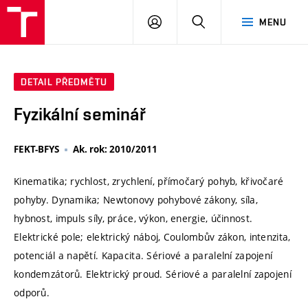
VUT
PŘIHLÁSIT
HLEDAT
MENU
SE
DETAIL PŘEDMĚTU
Fyzikální seminář
FEKT-BFYS
Ak. rok: 2010/2011
Kinematika; rychlost, zrychlení, přímočarý pohyb, křivočaré
pohyby. Dynamika; Newtonovy pohybové zákony, síla,
hybnost, impuls síly, práce, výkon, energie, účinnost.
Elektrické pole; elektrický náboj, Coulombův zákon, intenzita,
potenciál a napětí. Kapacita. Sériové a paralelní zapojení
kondemzátorů. Elektrický proud. Sériové a paralelní zapojení
odporů.