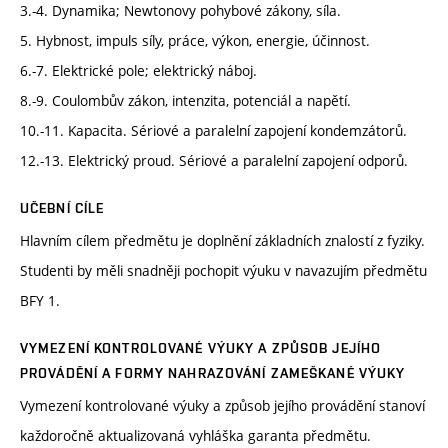
3.-4. Dynamika; Newtonovy pohybové zákony, síla.
5. Hybnost, impuls síly, práce, výkon, energie, účinnost.
6.-7. Elektrické pole; elektrický náboj.
8.-9. Coulombův zákon, intenzita, potenciál a napětí.
10.-11. Kapacita. Sériové a paralelní zapojení kondemzátorů.
12.-13. Elektrický proud. Sériové a paralelní zapojení odporů.
UČEBNÍ CÍLE
Hlavním cílem předmětu je doplnění základních znalostí z fyziky.
Studenti by měli snadněji pochopit výuku v navazujím předmětu
BFY 1.
VYMEZENÍ KONTROLOVANÉ VÝUKY A ZPŮSOB JEJÍHO
PROVÁDĚNÍ A FORMY NAHRAZOVÁNÍ ZAMEŠKANÉ VÝUKY
Vymezení kontrolované výuky a způsob jejího provádění stanoví
každoročně aktualizovaná vyhláška garanta předmětu.