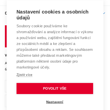
Brno
Podpora excelence
Závěrečné práce
Studium bez bariér
Zpracování osobních údajů uchazečů o studium
Firemní spolupráce
Mezinárodní vědecká rada
Nastavení cookies a osobních
O UNIVERZITĚ
Doktorské studium
Podpora podnikání
E-přihláška
údajů
Zahraniční spolupráce
Systém zajišťování kvality výzkumu
Profil univerzity
Spolupráce se školami
Soubory cookie používáme ke
Vysoké
Výzkumné infrastruktury
shromažďování a analýze informací o výkonu
Udržitelná univerzita
učení
Služby univerzity
Transfer znalostí
a používání webu, zajištění fungování funkcí
technické
Podnikavá univerzita / ContriBUTe
Mezinárodní dohody
ze sociálních médií a ke zlepšení a
Open Science
v
Bezpečná univerzita
přizpůsobení obsahu a reklam. Se souhlasem
Univerzitní sítě
Brně
Projekty
můžeme také předávat marketingovým
VYSOKÉ UČENÍ TECHNICKÉ V BRNĚ
Vyznamenání
platformám některé osobní údaje pro
Projekty ze strukturálních fondů
Antonínská 548/1
www.vut.cz
marketingové účely.
Organizační struktura
602 00 Brno
vut@vutbr.cz
Specifický výzkum
Zjistit více
Úřední deska
Ochrana osobních údajů
POVOLIT VŠE
(externí
Pracovní příležitosti
Nastavení
odkaz)
Podpora a rozvoj zaměstnanců a studujících