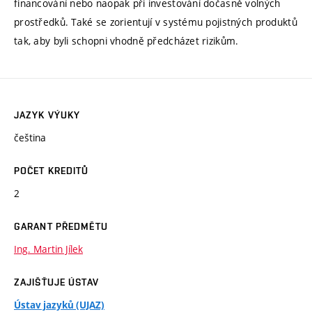
financování nebo naopak při investování dočasně volných
prostředků. Také se zorientují v systému pojistných produktů
tak, aby byli schopni vhodně předcházet rizikům.
JAZYK VÝUKY
čeština
POČET KREDITŮ
2
GARANT PŘEDMĚTU
Ing. Martin Jílek
ZAJIŠŤUJE ÚSTAV
Ústav jazyků (UJAZ)