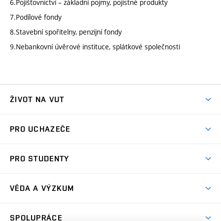
6.Pojišťovnictví – základní pojmy, pojistné produkty
7.Podílové fondy
8.Stavební spořitelny, penzijní fondy
9.Nebankovní úvěrové instituce, splátkové společnosti
ŽIVOT NA VUT
Atmosféra VUT
PRO UCHAZEČE
Prostory školy
Proč na VUT
Koleje
PRO STUDENTY
Studijní programy
Stravování
Předměty
Studijní předpisy
Studium a stáže v zahraničí
Stipendia
Dny otevřených dveří
VĚDA A VÝZKUM
Sport na VUT
(externí
Studijní programy
Poplatky za studium
Uznání zahraničního vzdělání
Knihovny
Aktivity pro juniory
Studentský život
odkaz)
Věda a výzkum na VUT
Harmonogram akademického roku
Zpracování osobních údajů studentů
Sociální bezpečí
SPOLUPRÁCE
Celoživotní vzdělávání