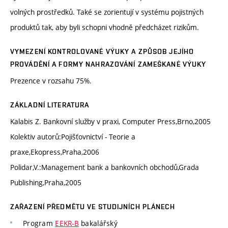
volných prostředků. Také se zorientují v systému pojistných
produktů tak, aby byli schopni vhodně předcházet rizikům.
VYMEZENÍ KONTROLOVANÉ VÝUKY A ZPŮSOB JEJÍHO
PROVÁDĚNÍ A FORMY NAHRAZOVÁNÍ ZAMEŠKANÉ VÝUKY
Prezence v rozsahu 75%.
ZÁKLADNÍ LITERATURA
Kalabis Z. Bankovní služby v praxi, Computer Press,Brno,2005
Kolektiv autorů:Pojišťovnictví - Teorie a
praxe,Ekopress,Praha,2006
Polidar,V.:Management bank a bankovních obchodů,Grada
Publishing,Praha,2005
ZAŘAZENÍ PŘEDMĚTU VE STUDIJNÍCH PLÁNECH
Program
EEKR-B
bakalářský