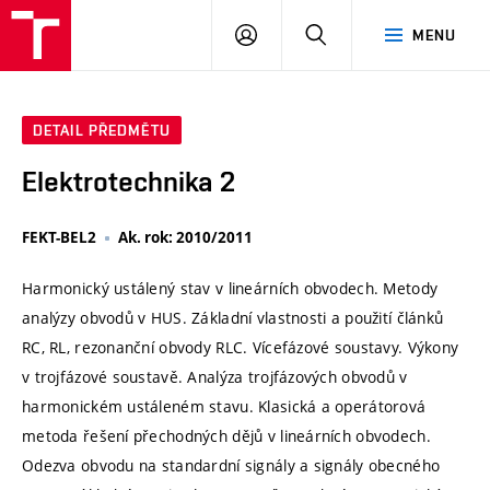
VUT
PŘIHLÁSIT
HLEDAT
MENU
SE
DETAIL PŘEDMĚTU
Elektrotechnika 2
FEKT-BEL2
Ak. rok: 2010/2011
Harmonický ustálený stav v lineárních obvodech. Metody
analýzy obvodů v HUS. Základní vlastnosti a použití článků
RC, RL, rezonanční obvody RLC. Vícefázové soustavy. Výkony
v trojfázové soustavě. Analýza trojfázových obvodů v
harmonickém ustáleném stavu. Klasická a operátorová
metoda řešení přechodných dějů v lineárních obvodech.
Odezva obvodu na standardní signály a signály obecného