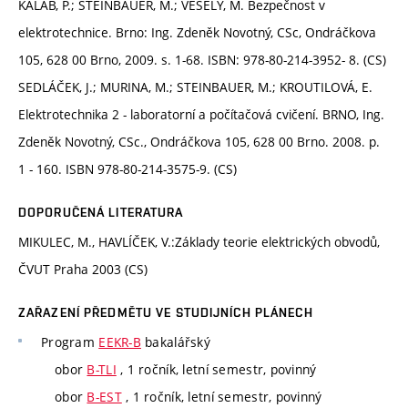
KALÁB, P.; STEINBAUER, M.; VESELÝ, M. Bezpečnost v
elektrotechnice. Brno: Ing. Zdeněk Novotný, CSc, Ondráčkova
105, 628 00 Brno, 2009. s. 1-68. ISBN: 978-80-214-3952- 8. (CS)
SEDLÁČEK, J.; MURINA, M.; STEINBAUER, M.; KROUTILOVÁ, E.
Elektrotechnika 2 - laboratorní a počítačová cvičení. BRNO, Ing.
Zdeněk Novotný, CSc., Ondráčkova 105, 628 00 Brno. 2008. p.
1 - 160. ISBN 978-80-214-3575-9. (CS)
DOPORUČENÁ LITERATURA
MIKULEC, M., HAVLÍČEK, V.:Základy teorie elektrických obvodů,
ČVUT Praha 2003 (CS)
ZAŘAZENÍ PŘEDMĚTU VE STUDIJNÍCH PLÁNECH
Program
EEKR-B
bakalářský
obor
B-TLI
, 1 ročník, letní semestr, povinný
obor
B-EST
, 1 ročník, letní semestr, povinný