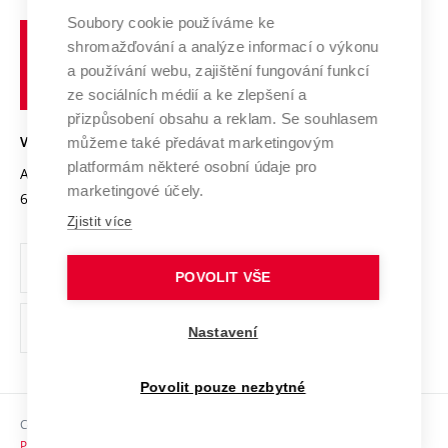
Profil univerzity
Spolupráce se školami
Soubory cookie používáme ke
Vysoké
Výzkumné infrastruktury
shromažďování a analýze informací o výkonu
Udržitelná univerzita
učení
Služby univerzity
Transfer znalostí
a používání webu, zajištění fungování funkcí
technické
Podnikavá univerzita / ContriBUTe
Mezinárodní dohody
ze sociálních médií a ke zlepšení a
Open Science
v
Bezpečná univerzita
přizpůsobení obsahu a reklam. Se souhlasem
Univerzitní sítě
Brně
Projekty
můžeme také předávat marketingovým
VYSOKÉ UČENÍ TECHNICKÉ V BRNĚ
Vyznamenání
platformám některé osobní údaje pro
Projekty ze strukturálních fondů
Antonínská 548/1
www.vut.cz
marketingové účely.
Organizační struktura
602 00 Brno
vut@vutbr.cz
Specifický výzkum
Zjistit více
Úřední deska
Ochrana osobních údajů
POVOLIT VŠE
(externí
Pracovní příležitosti
Nastavení
odkaz)
Podpora a rozvoj zaměstnanců a studujících
Povolit pouze nezbytné
Rovné příležitosti
Copyright © 2026 VUT
Sociální bezpečí
Prohlášení o přístupnosti