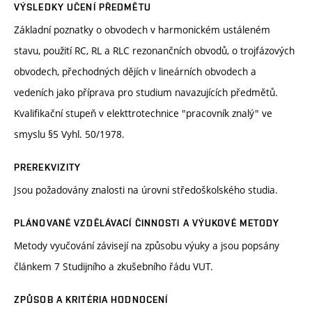
VÝSLEDKY UČENÍ PŘEDMĚTU
Základní poznatky o obvodech v harmonickém ustáleném
stavu, použití RC, RL a RLC rezonančních obvodů, o trojfázových
obvodech, přechodných dějích v lineárních obvodech a
vedeních jako příprava pro studium navazujících předmětů.
Kvalifikační stupeň v elekttrotechnice "pracovník znalý" ve
smyslu §5 Vyhl. 50/1978.
PREREKVIZITY
Jsou požadovány znalosti na úrovni středoškolského studia.
PLÁNOVANÉ VZDĚLÁVACÍ ČINNOSTI A VÝUKOVÉ METODY
Metody vyučování závisejí na způsobu výuky a jsou popsány
článkem 7 Studijního a zkušebního řádu VUT.
ZPŮSOB A KRITÉRIA HODNOCENÍ