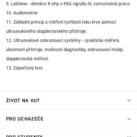
9. LabView - detekce R vlny v EKG signálu III, samostatná práce.
10. Audiometrie
11. Základní princip a měření rychlosti toku krve pomocí
ultrazvukového dopplerovského přístroje.
12. Ultrazvukové zobrazovací systémy – praktická měření,
vlastnosti přístroje, možnosti diagnostiky, zobrazovací módy,
dopplerovská měření.
13. Zápočtový test.
ŽIVOT NA VUT
Atmosféra VUT
PRO UCHAZEČE
Prostory školy
Proč na VUT
Koleje