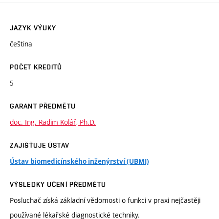
JAZYK VÝUKY
čeština
POČET KREDITŮ
5
GARANT PŘEDMĚTU
doc. Ing. Radim Kolář, Ph.D.
ZAJIŠŤUJE ÚSTAV
Ústav biomedicínského inženýrství (UBMI)
VÝSLEDKY UČENÍ PŘEDMĚTU
Posluchač získá základní vědomosti o funkci v praxi nejčastěji
používané lékařské diagnostické techniky.