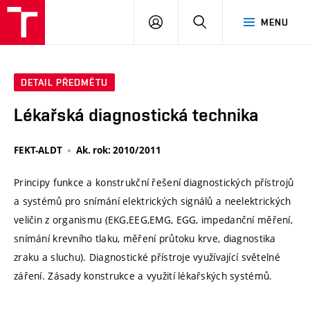
VUT
PŘIHLÁSIT
HLEDAT
MENU
SE
DETAIL PŘEDMĚTU
Lékařská diagnostická technika
FEKT-ALDT
Ak. rok: 2010/2011
Principy funkce a konstrukční řešení diagnostických přístrojů
a systémů pro snímání elektrických signálů a neelektrických
veličin z organismu (EKG,EEG,EMG, EGG, impedanční měření,
snímání krevního tlaku, měření průtoku krve, diagnostika
zraku a sluchu). Diagnostické přístroje využívající světelné
záření. Zásady konstrukce a využití lékařských systémů.