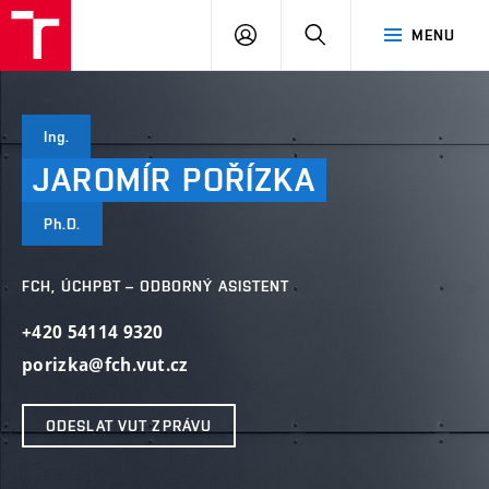
VUT
PŘIHLÁSIT
HLEDAT
MENU
SE
Ing.
JAROMÍR
POŘÍZKA
Ph.D.
FCH, ÚCHPBT – ODBORNÝ ASISTENT
+420 54114 9320
porizka@fch.vut.cz
ODESLAT VUT ZPRÁVU