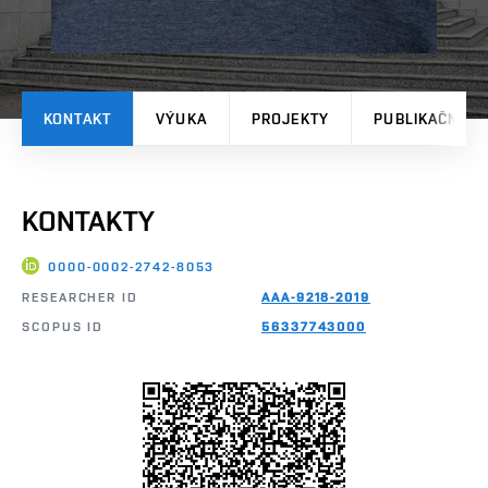
KONTAKT
VÝUKA
PROJEKTY
PUBLIKAČNÍ V
KONTAKTY
0000-0002-2742-8053
RESEARCHER ID
AAA-9218-2019
SCOPUS ID
56337743000