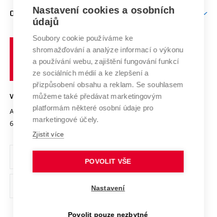
Zpracování osobních údajů uchazečů o studium
Firemní spolupráce
Nastavení cookies a osobních
Mezinárodní vědecká rada
O UNIVERZITĚ
Doktorské studium
Podpora podnikání
E-přihláška
údajů
Zahraniční spolupráce
Systém zajišťování kvality výzkumu
Profil univerzity
Soubory cookie používáme ke
Spolupráce se školami
Vysoké
Výzkumné infrastruktury
shromažďování a analýze informací o výkonu
Udržitelná univerzita
učení
Služby univerzity
Transfer znalostí
a používání webu, zajištění fungování funkcí
technické
Podnikavá univerzita / ContriBUTe
Mezinárodní dohody
ze sociálních médií a ke zlepšení a
Open Science
v
Bezpečná univerzita
přizpůsobení obsahu a reklam. Se souhlasem
Univerzitní sítě
Brně
Projekty
můžeme také předávat marketingovým
VYSOKÉ UČENÍ TECHNICKÉ V BRNĚ
Vyznamenání
platformám některé osobní údaje pro
Projekty ze strukturálních fondů
Antonínská 548/1
www.vut.cz
marketingové účely.
Organizační struktura
602 00 Brno
vut@vutbr.cz
Specifický výzkum
Zjistit více
Úřední deska
Ochrana osobních údajů
POVOLIT VŠE
(externí
Pracovní příležitosti
Nastavení
odkaz)
Podpora a rozvoj zaměstnanců a studujících
Povolit pouze nezbytné
Rovné příležitosti