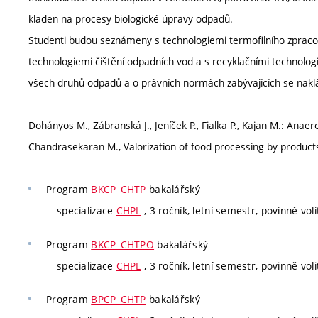
kladen na procesy biologické úpravy odpadů.
Studenti budou seznámeny s technologiemi termofilního zpraco
technologiemi čištění odpadních vod a s recyklačními technolog
všech druhů odpadů a o právních normách zabývajících se nak
Dohányos M., Zábranská J., Jeníček P., Fialka P., Kajan M.: Anaer
Chandrasekaran M., Valorization of food processing by-products
Program
BKCP_CHTP
bakalářský
specializace
CHPL
, 3 ročník, letní semestr, povinně voli
Program
BKCP_CHTPO
bakalářský
specializace
CHPL
, 3 ročník, letní semestr, povinně voli
Program
BPCP_CHTP
bakalářský