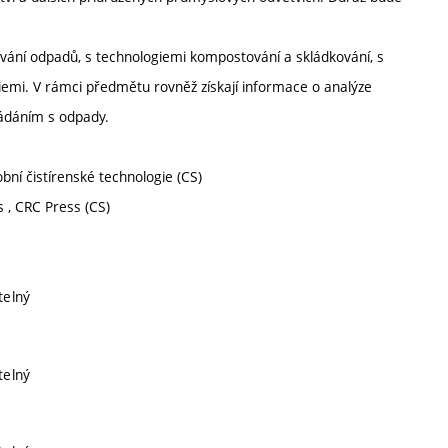
vání odpadů, s technologiemi kompostování a skládkování, s
iemi. V rámci předmětu rovněž získají informace o analýze
ládáním s odpady.
obní čistírenské technologie (CS)
 , CRC Press (CS)
telný
telný