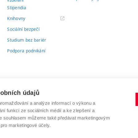
Stipendia
(externí
Knihovny
odkaz)
Sociální bezpečí
Studium bez bariér
Podpora podnikání
sobních údajů
romažďování a analýze informací o výkonu a
VYSOKÉ UČENÍ TECHNICKÉ V BRNĚ
ní funkcí ze sociálních médií a ke zlepšení a
Antonínská 548/1
www.vut.cz
 Se souhlasem můžeme také předávat marketingovým
602 00 Brno
vut@vutbr.cz
 pro marketingové účely.