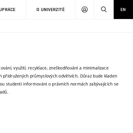
PŘIHLÁSIT
HLEDAT
UPRÁCE
O UNIVERZITĚ
EN
SE
vání, využití, recyklace, zneškodňování a minimalizace
ších přidružených průmyslových odvětvích. Důraz bude kladen
u studenti informováni o právních normách zabývajících se
adů.