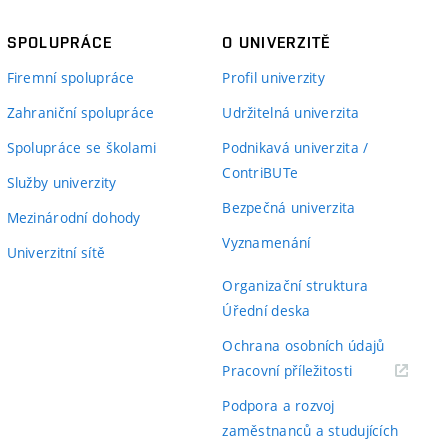
SPOLUPRÁCE
O UNIVERZITĚ
Firemní spolupráce
Profil univerzity
Zahraniční spolupráce
Udržitelná univerzita
Spolupráce se školami
Podnikavá univerzita /
ContriBUTe
Služby univerzity
Bezpečná univerzita
Mezinárodní dohody
Vyznamenání
Univerzitní sítě
Organizační struktura
Úřední deska
Ochrana osobních údajů
(externí
Pracovní příležitosti
odkaz)
Podpora a rozvoj
zaměstnanců a studujících