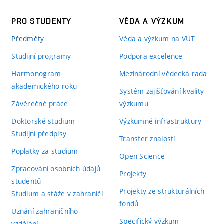
PRO STUDENTY
VĚDA A VÝZKUM
Předměty
Věda a výzkum na VUT
Studijní programy
Podpora excelence
Harmonogram
Mezinárodní vědecká rada
akademického roku
Systém zajišťování kvality
Závěrečné práce
výzkumu
Doktorské studium
Výzkumné infrastruktury
Studijní předpisy
Transfer znalostí
Poplatky za studium
Open Science
Zpracování osobních údajů
Projekty
studentů
Projekty ze strukturálních
Studium a stáže v zahraničí
fondů
Uznání zahraničního
Specifický výzkum
vzdělání