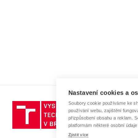
Nastavení cookies a o
Soubory cookie používáme ke sh
Vysoké
používání webu, zajištění fungová
učení
přizpůsobení obsahu a reklam.
technické
platformám některé osobní údaje
v
Zjistit více
Brně