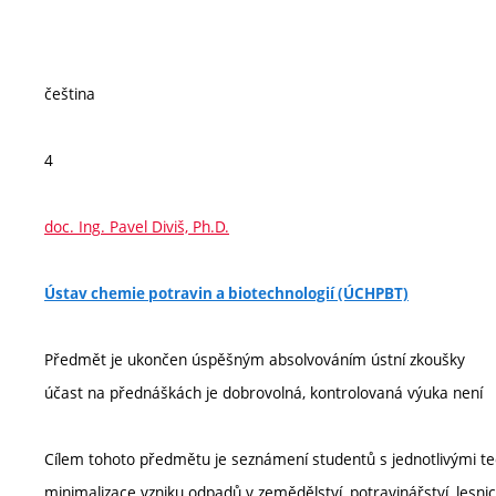
čeština
4
doc. Ing. Pavel Diviš, Ph.D.
Ústav chemie potravin a biotechnologií (ÚCHPBT)
Předmět je ukončen úspěšným absolvováním ústní zkoušky
účast na přednáškách je dobrovolná, kontrolovaná výuka není
Cílem tohoto předmětu je seznámení studentů s jednotlivými tec
minimalizace vzniku odpadů v zemědělství, potravinářství, lesn