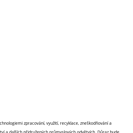
hnologiemi zpracování, využití, recyklace, zneškodňování a
ictví a dalších přidružených průmyslových odvětvích. Důraz bude