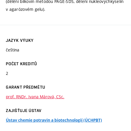
(dělění bílkovin metodou PAGE-SDS, dělení nukleovýchkyselin
v agarózovém gelu).
JAZYK VÝUKY
čeština
POČET KREDITŮ
2
GARANT PŘEDMĚTU
prof. RNDr. Ivana Márová, CSc.
ZAJIŠŤUJE ÚSTAV
Ústav chemie potravin a biotechnologií (ÚCHPBT)