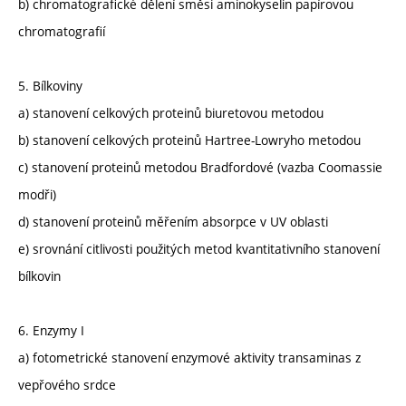
b) chromatografické dělení směsi aminokyselin papírovou
chromatografií
5. Bílkoviny
a) stanovení celkových proteinů biuretovou metodou
b) stanovení celkových proteinů Hartree-Lowryho metodou
c) stanovení proteinů metodou Bradfordové (vazba Coomassie
modři)
d) stanovení proteinů měřením absorpce v UV oblasti
e) srovnání citlivosti použitých metod kvantitativního stanovení
bílkovin
6. Enzymy I
a) fotometrické stanovení enzymové aktivity transaminas z
vepřového srdce