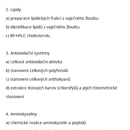
2. Lipidy
a) preparace lipidických frakcí z vaječného žloutku
b) identifikace lipidů z vaječného žloutku
c) RP-HPLC cholesterolu
3. Antioxidační systémy
a) celková antioxidační aktivita
b) stanovení celkových polyfenolů
c) stanovení celkových anthokyanů
d) extrakce listových barviv (chlorofylů) a jejich fotometrické
stanovení
4. Aminokyseliny
a) chemické reakce aminokyselin a peptidů