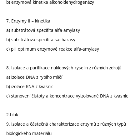
b) enzymová kinetika alkoholdehydrogenázy
7. Enzymy II – kinetika
a) substrátová specifita alfa-amylasy
b) substrátová specifita sacharasy
c) pH optimum enzymové reakce alfa-amylasy
8. Izolace a purifikace nukleových kyselin z různých zdrojů
a) izolace DNA z rybího mlíčí
b) izolace RNA z kvasnic
c) stanovení čistoty a koncentrace vyizolované DNA z kvasnic
2.blok
9. Izolace a částečná charakterizace enzymů z různých typů
biologického materiálu