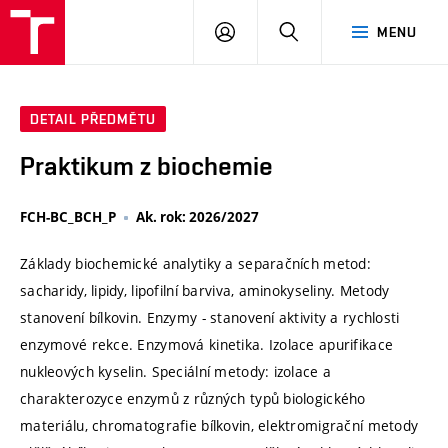
VUT
PŘIHLÁSIT
HLEDAT
MENU
SE
DETAIL PŘEDMĚTU
Praktikum z biochemie
FCH-BC_BCH_P
Ak. rok: 2026/2027
Základy biochemické analytiky a separačních metod:
sacharidy, lipidy, lipofilní barviva, aminokyseliny. Metody
stanovení bílkovin. Enzymy - stanovení aktivity a rychlosti
enzymové rekce. Enzymová kinetika. Izolace apurifikace
nukleových kyselin. Speciální metody: izolace a
charakterozyce enzymů z různých typů biologického
materiálu, chromatografie bílkovin, elektromigrační metody