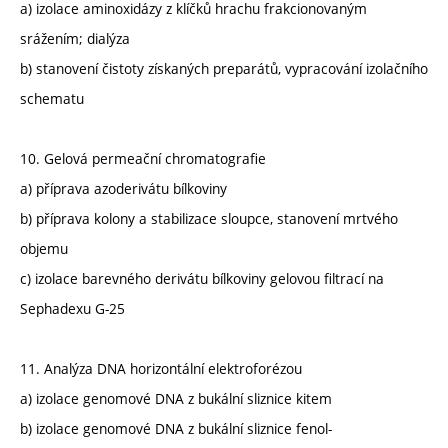
a) izolace aminoxidázy z klíčků hrachu frakcionovaným
srážením; dialýza
b) stanovení čistoty získaných preparátů, vypracování izolačního
schematu
10. Gelová permeační chromatografie
a) příprava azoderivátu bílkoviny
b) příprava kolony a stabilizace sloupce, stanovení mrtvého
objemu
c) izolace barevného derivátu bílkoviny gelovou filtrací na
Sephadexu G-25
11. Analýza DNA horizontální elektroforézou
a) izolace genomové DNA z bukální sliznice kitem
b) izolace genomové DNA z bukální sliznice fenol-