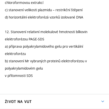
chloroformovou extrakcí
c) stanovení velikosti plazmidu – restrikční štěpení
d) horizontální elektroforézá vzorků izolované DNA
12. Stanovení relativní molekulové hmotnosti bílkovin
elektroforézou PAGE-SDS
a) příprava polyakrylamidového gelu pro vertikální
elektroforézu
b) stanovení Mr vybraných proteinů elektroforézou v
polyakrylamidovém gelu
v přítomnosti SDS
ŽIVOT NA VUT