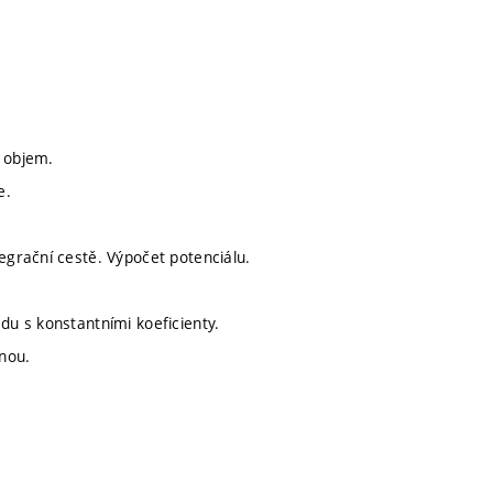
, objem.
e.
egrační cestě. Výpočet potenciálu.
du s konstantními koeficienty.
nou.