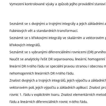
Vymezení kontrolované výuky a způsob jejího provádění stanov
Seznámit se s dvojnými a trojnými integrály a jejich základními 
Fubiniových vět a standardních transformací.
Seznámit se s křivkovými integrály ve skalárním a vektorovém p
křivkových integrálů.
Seznámit se s vybranými diferenciálními rovnicemi (DR) prvního
Naučit se analyticky řešit DR separovanou, lineární, homogenní
lineární DR n-tého řádu se speciální pravou stranou i obecnou 
nehomogenních lineárních DR n-tého řádu.
Znalost dvojných a trojných integrálů, jejich výpočtu a základníc
vektorovém poli, jejich výpočtu a základních aplikací. Znalost p
rovnic 1. řádu v explicitním tvaru. Znalost elementárních metod 
řádu a lineárních diferenciálních rovnic n-tého řádu.