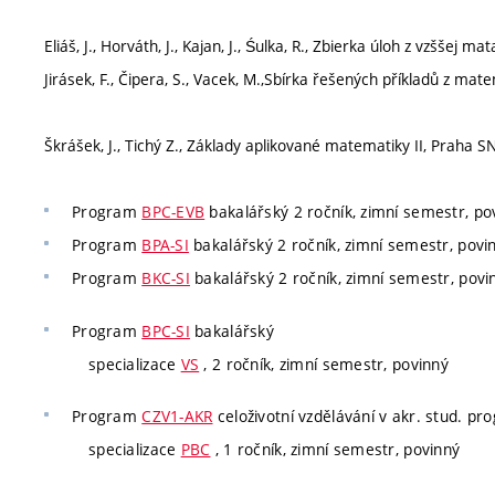
Eliáš, J., Horváth, J., Kajan, J., Śulka, R., Zbierka úloh z vzššej m
Jirásek, F., Čipera, S., Vacek, M.,Sbírka řešených příkladů z mat
Škrášek, J., Tichý Z., Základy aplikované matematiky II, Praha S
Program
BPC-EVB
bakalářský 2 ročník, zimní semestr, po
Program
BPA-SI
bakalářský 2 ročník, zimní semestr, povi
Program
BKC-SI
bakalářský 2 ročník, zimní semestr, povi
Program
BPC-SI
bakalářský
specializace
VS
, 2 ročník, zimní semestr, povinný
Program
CZV1-AKR
celoživotní vzdělávání v akr. stud. p
specializace
PBC
, 1 ročník, zimní semestr, povinný