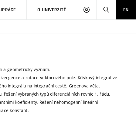
PŘIHLÁSIT
HLEDAT
UPRÁCE
O UNIVERZITĚ
EN
SE
ální a geometrický význam.
 Divergence a rotace vektorového pole. Křivkový integrál ve
vého integrálu na integrační cestě. Greenova věta.
u, řešení vybraných typů diferenciálních rovnic 1. řádu.
antními koeficienty. Řešení nehomogenní lineární
riace konstant.