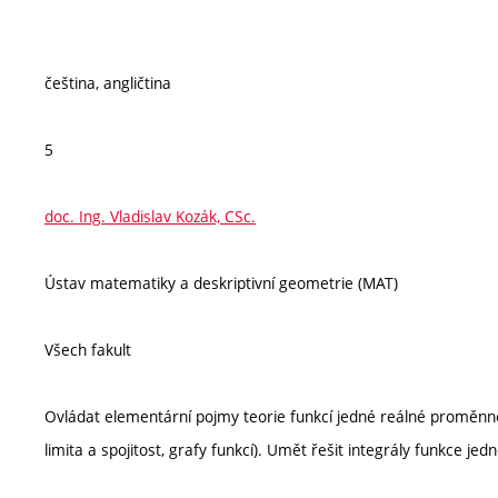
čeština, angličtina
5
doc. Ing. Vladislav Kozák, CSc.
Ústav matematiky a deskriptivní geometrie (MAT)
Všech fakult
Ovládat elementární pojmy teorie funkcí jedné reálné proměnné
limita a spojitost, grafy funkcí). Umět řešit integrály funkce jed