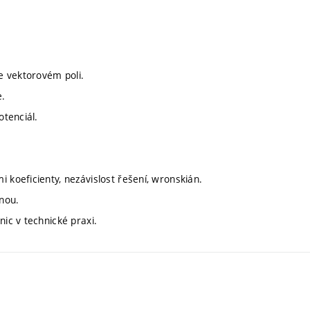
ve vektorovém poli.
e.
otenciál.
 koeficienty, nezávislost řešení, wronskián.
nou.
nic v technické praxi.