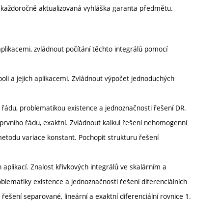
í každoročně aktualizovaná vyhláška garanta předmětu.
aplikacemi, zvládnout počítání těchto integrálů pomocí
oli a jejich aplikacemi. Zvládnout výpočet jednoduchých
 řádu, problematikou existence a jednoznačnosti řešení DR.
 prvního řádu, exaktní. Zvládnout kalkul řešení nehomogenní
metodu variace konstant. Pochopit strukturu řešení
h aplikací. Znalost křivkových integrálů ve skalárním a
roblematiky existence a jednoznačnosti řešení diferenciálních
řešení separované, lineární a exaktní diferenciální rovnice 1.