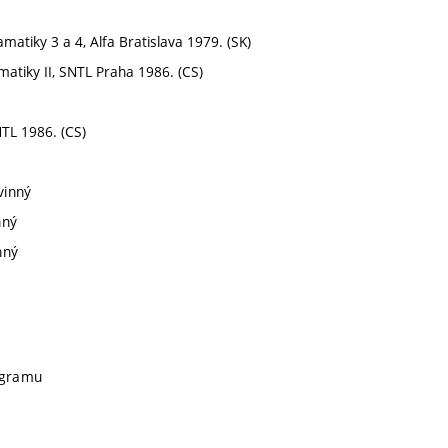
atamatiky 3 a 4, Alfa Bratislava 1979. (SK)
ematiky II, SNTL Praha 1986. (CS)
NTL 1986. (CS)
vinný
nný
nný
rogramu