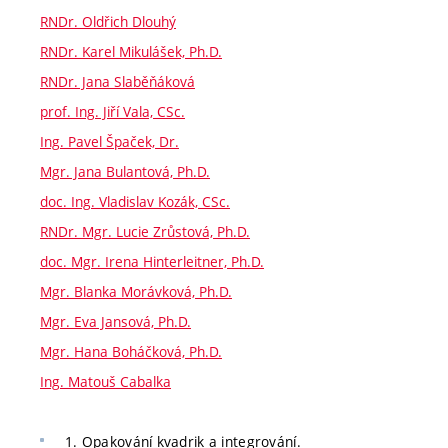
RNDr. Oldřich Dlouhý
RNDr. Karel Mikulášek, Ph.D.
RNDr. Jana Slaběňáková
prof. Ing. Jiří Vala, CSc.
Ing. Pavel Špaček, Dr.
Mgr. Jana Bulantová, Ph.D.
doc. Ing. Vladislav Kozák, CSc.
RNDr. Mgr. Lucie Zrůstová, Ph.D.
doc. Mgr. Irena Hinterleitner, Ph.D.
Mgr. Blanka Morávková, Ph.D.
Mgr. Eva Jansová, Ph.D.
Mgr. Hana Boháčková, Ph.D.
Ing. Matouš Cabalka
1. Opakování kvadrik a integrování.