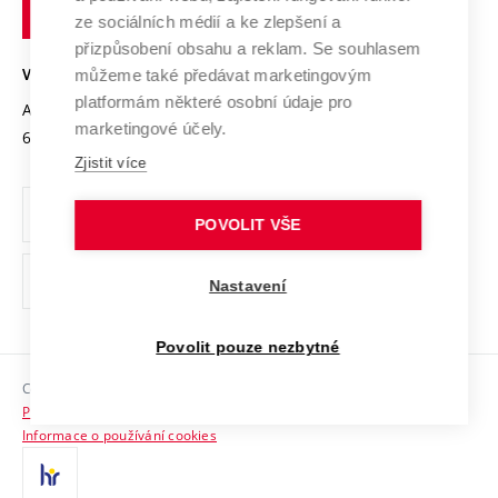
technické
Podnikavá univerzita / ContriBUTe
Mezinárodní dohody
ze sociálních médií a ke zlepšení a
Open Science
v
Bezpečná univerzita
přizpůsobení obsahu a reklam. Se souhlasem
Univerzitní sítě
Brně
Projekty
můžeme také předávat marketingovým
VYSOKÉ UČENÍ TECHNICKÉ V BRNĚ
Vyznamenání
platformám některé osobní údaje pro
Projekty ze strukturálních fondů
Antonínská 548/1
www.vut.cz
marketingové účely.
Organizační struktura
602 00 Brno
vut@vutbr.cz
Specifický výzkum
Zjistit více
Úřední deska
Ochrana osobních údajů
POVOLIT VŠE
(externí
Pracovní příležitosti
Nastavení
odkaz)
Podpora a rozvoj zaměstnanců a studujících
Povolit pouze nezbytné
Rovné příležitosti
Copyright © 2026 VUT
Sociální bezpečí
Prohlášení o přístupnosti
HR Award
Informace o používání cookies
Kontakty