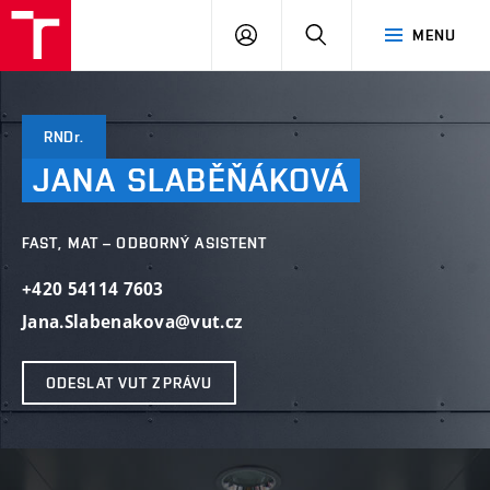
VUT
PŘIHLÁSIT
HLEDAT
MENU
SE
RNDr.
JANA
SLABĚŇÁKOVÁ
FAST, MAT – ODBORNÝ ASISTENT
+420 54114 7603
Jana.Slabenakova@vut.cz
ODESLAT VUT ZPRÁVU