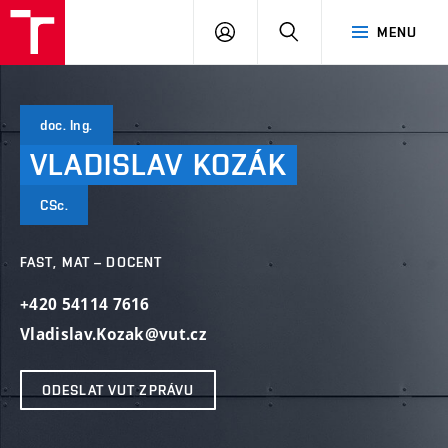
VUT
PŘIHLÁSIT
HLEDAT
MENU
SE
doc. Ing.
VLADISLAV
KOZÁK
CSc.
FAST, MAT – DOCENT
+420 54114 7616
Vladislav.Kozak@vut.cz
ODESLAT VUT ZPRÁVU