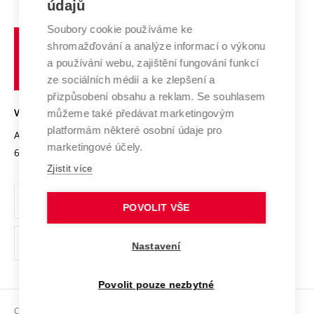
E-přihláška
údajů
Zahraniční spolupráce
Systém zajišťování kvality výzkumu
Profil univerzity
Spolupráce se školami
Soubory cookie používáme ke
Vysoké
Výzkumné infrastruktury
shromažďování a analýze informací o výkonu
Udržitelná univerzita
učení
Služby univerzity
Transfer znalostí
a používání webu, zajištění fungování funkcí
technické
Podnikavá univerzita / ContriBUTe
Mezinárodní dohody
ze sociálních médií a ke zlepšení a
Open Science
v
Bezpečná univerzita
přizpůsobení obsahu a reklam. Se souhlasem
Univerzitní sítě
Brně
Projekty
můžeme také předávat marketingovým
VYSOKÉ UČENÍ TECHNICKÉ V BRNĚ
Vyznamenání
platformám některé osobní údaje pro
Projekty ze strukturálních fondů
Antonínská 548/1
www.vut.cz
marketingové účely.
Organizační struktura
602 00 Brno
vut@vutbr.cz
Specifický výzkum
Zjistit více
Úřední deska
Ochrana osobních údajů
POVOLIT VŠE
(externí
Pracovní příležitosti
Nastavení
odkaz)
Podpora a rozvoj zaměstnanců a studujících
Povolit pouze nezbytné
Rovné příležitosti
Copyright © 2026 VUT
Sociální bezpečí