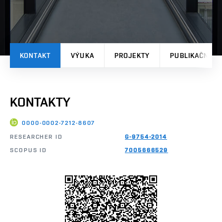
KONTAKT
VÝUKA
PROJEKTY
PUBLIKAČNÍ V
KONTAKTY
0000-0002-7212-8607
RESEARCHER ID
G-9754-2014
SCOPUS ID
7005666529