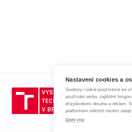
Nastavení cookies a o
Soubory cookie používáme ke sh
Vysoké
používání webu, zajištění fungová
učení
přizpůsobení obsahu a reklam.
technické
platformám některé osobní údaje
v
Zjistit více
Brně