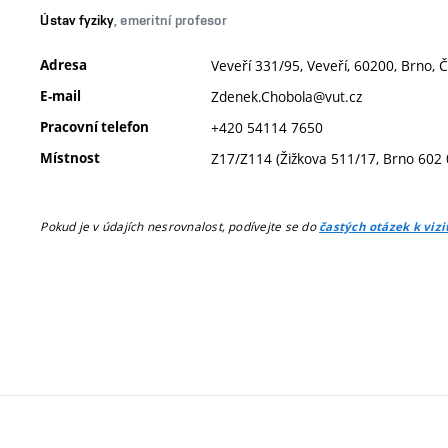
Ústav fyziky
, emeritní profesor
Adresa
Veveří 331/95, Veveří, 60200, Brno, 
E-mail
Zdenek.Chobola@vut.cz
Pracovní telefon
+420 54114 7650
Místnost
Z17/Z114 (Žižkova 511/17, Brno 602 
Pokud je v údajích nesrovnalost, podívejte se do
častých otázek k viz