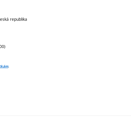
Česká republika
00)
.
itkám