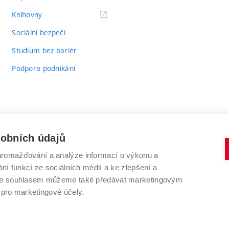
(externí
Knihovny
odkaz)
Sociální bezpečí
Studium bez bariér
Podpora podnikání
sobních údajů
romažďování a analýze informací o výkonu a
VYSOKÉ UČENÍ TECHNICKÉ V BRNĚ
ní funkcí ze sociálních médií a ke zlepšení a
Antonínská 548/1
www.vut.cz
 Se souhlasem můžeme také předávat marketingovým
602 00 Brno
vut@vutbr.cz
 pro marketingové účely.