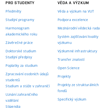
PRO STUDENTY
VĚDA A VÝZKUM
Předměty
Věda a výzkum na VUT
Studijní programy
Podpora excelence
Harmonogram
Mezinárodní vědecká rada
akademického roku
Systém zajišťování kvality
Závěrečné práce
výzkumu
Doktorské studium
Výzkumné infrastruktury
Studijní předpisy
Transfer znalostí
Poplatky za studium
Open Science
Zpracování osobních údajů
Projekty
studentů
Projekty ze strukturálních
Studium a stáže v zahraničí
fondů
Uznání zahraničního
Specifický výzkum
vzdělání
Stipendia