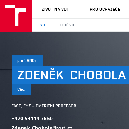
VUT
ŽIVOT NA VUT
PRO UCHAZEČE
VUT
LIDÉ VUT
prof. RNDr.
ZDENĚK
CHOBOLA
CSc.
FAST, FYZ – EMERITNÍ PROFESOR
+420 54114 7650
Zdenek.Chobola@vut.cz