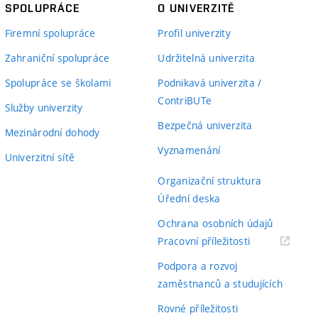
SPOLUPRÁCE
O UNIVERZITĚ
Firemní spolupráce
Profil univerzity
Zahraniční spolupráce
Udržitelná univerzita
Spolupráce se školami
Podnikavá univerzita /
ContriBUTe
Služby univerzity
Bezpečná univerzita
Mezinárodní dohody
Vyznamenání
Univerzitní sítě
Organizační struktura
Úřední deska
Ochrana osobních údajů
(externí
Pracovní příležitosti
odkaz)
Podpora a rozvoj
zaměstnanců a studujících
Rovné příležitosti