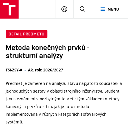
VUT
PŘIHLÁSIT
HLEDAT
MENU
SE
DETAIL PŘEDMĚTU
Metoda konečných prvků -
strukturní analýzy
FSI-ZSY-A
Ak. rok: 2026/2027
Předmět je zaměřen na analýzu stavu napjatosti součástek a
jednoduchých sestav v oblasti strojního inženýrství. Studenti
jsou seznámeni s nezbytným teoretickým základem metody
konečných prvků a s tím, jak je tato metoda
implementována v různých kategoriích softwarových
systémů.