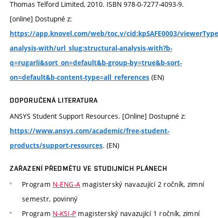
Thomas Telford Limited, 2010. ISBN 978-0-7277-4093-9.
[online] Dostupné z:
https://app.knovel.com/web/toc.v/cid:kpSAFE0003/viewerType:t
analysis-with/url_slug:structural-analysis-with?b-
q=rugarli&sort_on=default&b-group-by=true&b-sort-
(EN)
on=default&b-content-type=all_references
DOPORUČENÁ LITERATURA
ANSYS Student Support Resources. [Online] Dostupné z:
https://www.ansys.com/academic/free-student-
. (EN)
products/support-resources
ZAŘAZENÍ PŘEDMĚTU VE STUDIJNÍCH PLÁNECH
Program
N-ENG-A
magisterský navazující 2 ročník, zimní
semestr, povinný
Program
N-KSI-P
magisterský navazující 1 ročník, zimní