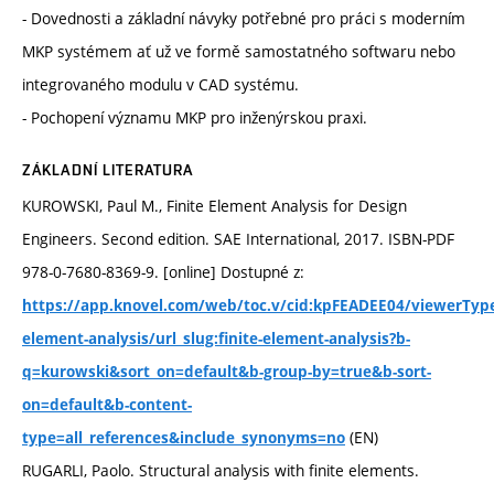
- Dovednosti a základní návyky potřebné pro práci s moderním
MKP systémem ať už ve formě samostatného softwaru nebo
integrovaného modulu v CAD systému.
- Pochopení významu MKP pro inženýrskou praxi.
ZÁKLADNÍ LITERATURA
KUROWSKI, Paul M., Finite Element Analysis for Design
Engineers. Second edition. SAE International, 2017. ISBN-PDF
978-0-7680-8369-9. [online] Dostupné z:
https://app.knovel.com/web/toc.v/cid:kpFEADEE04/viewerType:t
element-analysis/url_slug:finite-element-analysis?b-
q=kurowski&sort_on=default&b-group-by=true&b-sort-
on=default&b-content-
(EN)
type=all_references&include_synonyms=no
RUGARLI, Paolo. Structural analysis with finite elements.