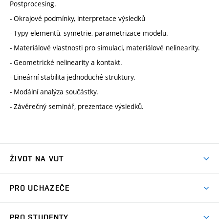
Postprocesing.
- Okrajové podmínky, interpretace výsledků
- Typy elementů, symetrie, parametrizace modelu.
- Materiálové vlastnosti pro simulaci, materiálové nelinearity.
- Geometrické nelinearity a kontakt.
- Lineární stabilita jednoduché struktury.
- Modální analýza součástky.
- Závěrečný seminář, prezentace výsledků.
ŽIVOT NA VUT
Atmosféra VUT
PRO UCHAZEČE
Prostory školy
Proč na VUT
Koleje
PRO STUDENTY