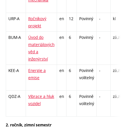
2
URP-A
Ročníkový
en
12
Povinný
-
kl
C
projekt
1
BUM-A
Úvod do
en
6
Povinný
-
zá,zk
P
materiálových
L
věd a
inženýrství
KEE-A
Energie a
en
6
Povinně
-
zá,zk
P
emise
volitelný
C
2
QDZ-A
Vibrace a hluk
en
6
Povinně
-
zá,zk
P
vozidel
volitelný
C
2
2. ročník, zimní semestr