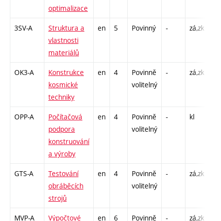
optimalizace
C1
3SV-A
Struktura a
en
5
Povinný
-
zá,zk
P -
vlastnosti
L 
materiálů
OK3-A
Konstrukce
en
4
Povinně
-
zá,zk
P -
kosmické
volitelný
C1
techniky
OPP-A
Počítačová
en
4
Povinně
-
kl
P -
podpora
volitelný
CP
konstruování
39
a výroby
GTS-A
Testování
en
4
Povinně
-
zá,zk
P -
obráběcích
volitelný
L 
strojů
MVP-A
Výpočtové
en
6
Povinně
-
zá,zk
P -