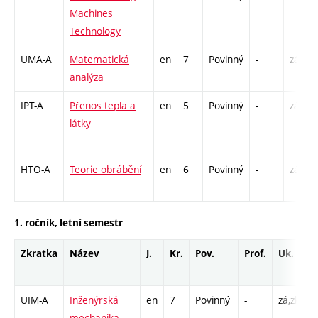
Machines
Technology
UMA-A
Matematická
en
7
Povinný
-
zá,zk
analýza
IPT-A
Přenos tepla a
en
5
Povinný
-
zá,zk
látky
HTO-A
Teorie obrábění
en
6
Povinný
-
zá,zk
1. ročník, letní semestr
Zkratka
Název
J.
Kr.
Pov.
Prof.
Uk.
H
r
UIM-A
Inženýrská
en
7
Povinný
-
zá,zk
P
mechanika
C