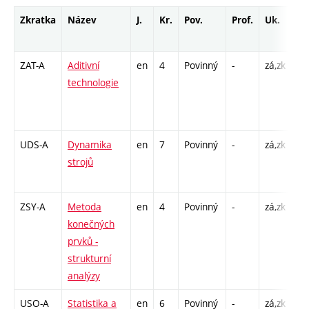
Zkratka
Název
J.
Kr.
Pov.
Prof.
Uk.
Ho
ro
ZAT-A
Aditivní
en
4
Povinný
-
zá,zk
P -
technologie
L -
CP
16
UDS-A
Dynamika
en
7
Povinný
-
zá,zk
P -
strojů
CP
26
ZSY-A
Metoda
en
4
Povinný
-
zá,zk
P -
konečných
CP
prvků -
32
strukturní
analýzy
USO-A
Statistika a
en
6
Povinný
-
zá,zk
P -