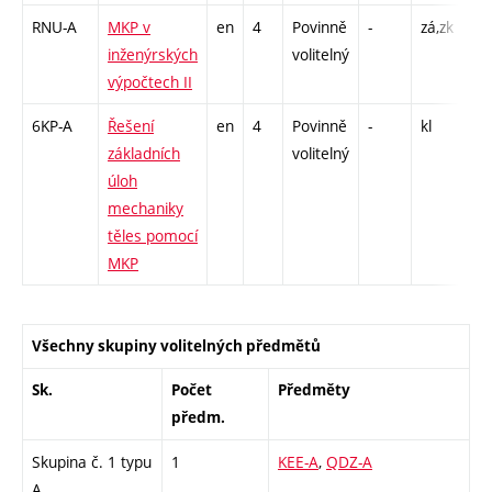
RNU-A
MKP v
en
4
Povinně
-
zá,zk
P -
inženýrských
volitelný
CP
výpočtech II
26
6KP-A
Řešení
en
4
Povinně
-
kl
P -
základních
volitelný
CP
úloh
26
mechaniky
těles pomocí
MKP
Všechny skupiny volitelných předmětů
Sk.
Počet
Předměty
předm.
Skupina č. 1 typu
1
KEE-A
,
QDZ-A
A