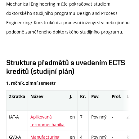
Mechanical Engineering může pokračovat studiem
doktorského studijního programu Design and Process
Engineering/ Konstrukční a procesní inženýrství nebo jiného
podobně zaměřeného doktorského studijního programu.
Struktura předmětů s uvedením ECTS
kreditů (studijní plán)
1. ročník, zimní semestr
Zkratka
Název
J.
Kr.
Pov.
Prof.
Uk.
IAT-A
Aplikovaná
en
7
Povinný
-
zá,zk
termomechanika
GV0-A
Manufacturing
en
4
Povinný
-
kl