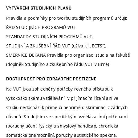
VYTVÁŘENÍ STUDIJNÍCH PLÁNŮ
Pravidla a podmínky pro tvorbu studijních programů určují:
ŘÁD STUDIJNÍCH PROGRAMŮ VUT,
STANDARDY STUDIJNÍCH PROGRAMŮ VUT,
STUDIJNÍ A ZKUŠEBNÍ ŘÁD VUT (užívající „ECTS“),
SMĚRNICE DĚKANA Pravidla pro organizaci studia na fakultě
(doplněk Studijního a zkušebního řádu VUT v Brně).
DOSTUPNOST PRO ZDRAVOTNĚ POSTIŽENÉ
Na VUT jsou zohledněny potřeby rovného přístupu k
vysokoškolskému vzdělávání. V přijímacím řízení ani ve
studiu nedochází k přímé či nepřímé diskriminaci z žádných
důvodů. Studujícím se specifickými vzdělávacími potřebami
(poruchy učení, fyzický a smyslový handicap, chronická
somatická onemocnění, poruchy autistického spektra,