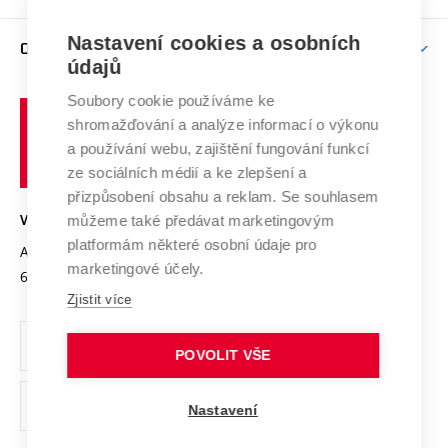
Brno
Podpora excelence
Závěrečné práce
Studium bez bariér
Zpracování osobních údajů uchazečů o studium
Firemní spolupráce
Mezinárodní vědecká rada
Nastavení cookies a osobních
O UNIVERZITĚ
Doktorské studium
Podpora podnikání
E-přihláška
údajů
Zahraniční spolupráce
Systém zajišťování kvality výzkumu
Profil univerzity
Spolupráce se školami
Soubory cookie používáme ke
Vysoké
Výzkumné infrastruktury
shromažďování a analýze informací o výkonu
Udržitelná univerzita
učení
Služby univerzity
Transfer znalostí
a používání webu, zajištění fungování funkcí
technické
Podnikavá univerzita / ContriBUTe
Mezinárodní dohody
ze sociálních médií a ke zlepšení a
Open Science
v
Bezpečná univerzita
přizpůsobení obsahu a reklam. Se souhlasem
Univerzitní sítě
Brně
Projekty
můžeme také předávat marketingovým
VYSOKÉ UČENÍ TECHNICKÉ V BRNĚ
Vyznamenání
platformám některé osobní údaje pro
Projekty ze strukturálních fondů
Antonínská 548/1
www.vut.cz
marketingové účely.
Organizační struktura
602 00 Brno
vut@vutbr.cz
Specifický výzkum
Zjistit více
Úřední deska
Ochrana osobních údajů
POVOLIT VŠE
(externí
Pracovní příležitosti
Nastavení
odkaz)
Podpora a rozvoj zaměstnanců a studujících