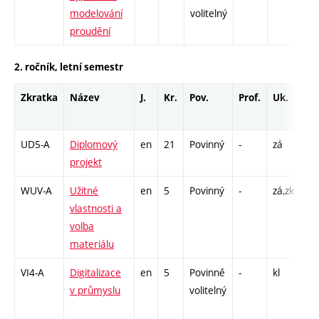
modelování
volitelný
CP
proudění
26
2. ročník, letní semestr
Zkratka
Název
J.
Kr.
Pov.
Prof.
Uk.
Ho
ro
UD5-A
Diplomový
en
21
Povinný
-
zá
VD
projekt
15
WUV-A
Užitné
en
5
Povinný
-
zá,zk
P -
vlastnosti a
L -
volba
materiálu
VI4-A
Digitalizace
en
5
Povinně
-
kl
P -
v průmyslu
volitelný
CP
26