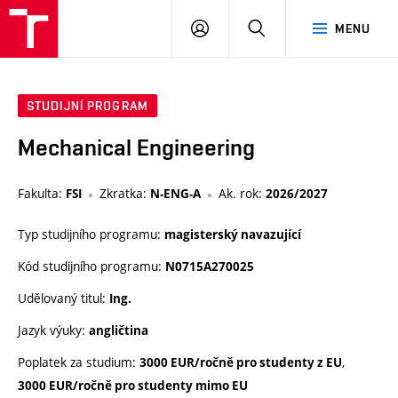
VUT
PŘIHLÁSIT
HLEDAT
MENU
SE
STUDIJNÍ PROGRAM
Mechanical Engineering
Fakulta:
Zkratka:
Ak. rok:
FSI
N-ENG-A
2026/2027
Typ studijního programu:
magisterský navazující
Kód studijního programu:
N0715A270025
Udělovaný titul:
Ing.
Jazyk výuky:
angličtina
Poplatek za studium:
,
3000 EUR/ročně pro studenty z EU
3000 EUR/ročně pro studenty mimo EU