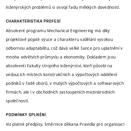
inženýrských problémů si osvojí řadu měkkých dovedností.
CHARAKTERISTIKA PROFESÍ
Absolvent programu Mechanical Engineering má díky
projektově pojaté výuce a charakteru vzdělání vysokou
odbornou adaptabilitu, což dává velké šance pro uplatnění v
mnoha odvětvích průmyslu a ekonomiky. Dokladem jsou
absolventi Fakulty strojního inženýrství, kteří působí na
vedoucích místech konstrukčních a výpočtových oddělení
podniků v řadě oborů, v malých výpočtových a softwarových
firmách, ale i v obchodních zastoupeních mezinárodních
společností.
PODMÍNKY SPLNĚNÍ
Viz platné předpisy, Směrnice děkana Pravidla pro organizaci