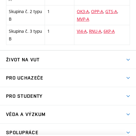
Skupina č. 2 typu
1
OK3-A
,
OPP-A
,
GTS-A
,
B
MVP-A
Skupina č. 3 typu
1
VI4-A
,
RNU-A
,
6KP-A
B
ŽIVOT NA VUT
Atmosféra VUT
PRO UCHAZEČE
Prostory školy
Proč na VUT
Koleje
PRO STUDENTY
Studijní programy
Stravování
Předměty
Studijní předpisy
Studium a stáže v zahraničí
Stipendia
Dny otevřených dveří
VĚDA A VÝZKUM
Sport na VUT
(externí
Studijní programy
Poplatky za studium
Uznání zahraničního vzdělání
Knihovny
Aktivity pro juniory
Studentský život
odkaz)
Věda a výzkum na VUT
Harmonogram akademického roku
Zpracování osobních údajů studentů
Sociální bezpečí
SPOLUPRÁCE
Celoživotní vzdělávání