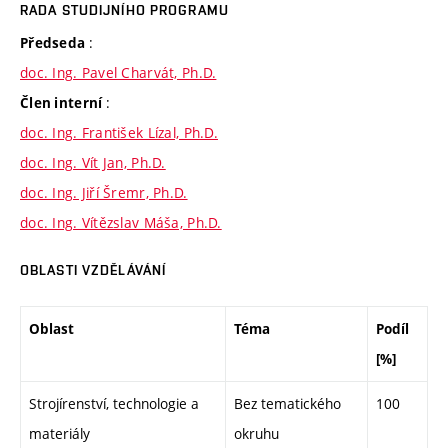
RADA STUDIJNÍHO PROGRAMU
:
Předseda
doc. Ing. Pavel Charvát, Ph.D.
:
Člen interní
doc. Ing. František Lízal, Ph.D.
doc. Ing. Vít Jan, Ph.D.
doc. Ing. Jiří Šremr, Ph.D.
doc. Ing. Vítězslav Máša, Ph.D.
OBLASTI VZDĚLÁVÁNÍ
Oblast
Téma
Podíl
[%]
Strojírenství, technologie a
Bez tematického
100
materiály
okruhu