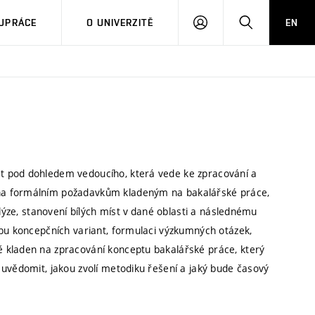
PŘIHLÁSIT
HLEDAT
UPRÁCE
O UNIVERZITĚ
EN
SE
t pod dohledem vedoucího, která vede ke zpracování a
na formálním požadavkům kladeným na bakalářské práce,
alýze, stanovení bílých míst v dané oblasti a následnému
rbu koncepčních variant, formulaci výzkumných otázek,
 kladen na zpracování konceptu bakalářské práce, který
 uvědomit, jakou zvolí metodiku řešení a jaký bude časový