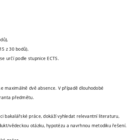
dů),
15 z 30 bodů),
 se určí podle stupnice ECTS.
jí se maximálně dvě absence. V případě dlouhodobé
ranta předmětu.
i bakalářské práce, dokáží vyhledat relevantní literaturu,
produkt/vědeckou otázku, hypotézu a navrhnou metodiku řešení.