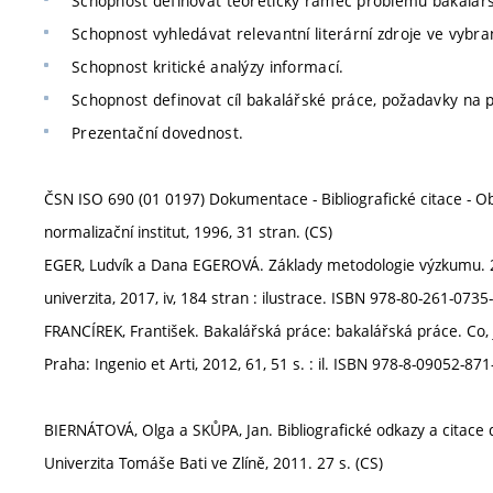
Schopnost definovat teoretický rámec problému bakalář
Schopnost vyhledávat relevantní literární zdroje ve vybr
Schopnost kritické analýzy informací.
Schopnost definovat cíl bakalářské práce, požadavky na 
Prezentační dovednost.
ČSN ISO 690 (01 0197) Dokumentace - Bibliografické citace - O
normalizační institut, 1996, 31 stran. (CS)
EGER, Ludvík a Dana EGEROVÁ. Základy metodologie výzkumu. 2.
univerzita, 2017, iv, 184 stran : ilustrace. ISBN 978-80-261-0735-
FRANCÍREK, František. Bakalářská práce: bakalářská práce. Co, ja
Praha: Ingenio et Arti, 2012, 61, 51 s. : il. ISBN 978-8-09052-871
BIERNÁTOVÁ, Olga a SKŮPA, Jan. Bibliografické odkazy a citace 
Univerzita Tomáše Bati ve Zlíně, 2011. 27 s. (CS)