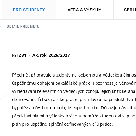
PRO STUDENTY
VĚDA A VÝZKUM
SPOL
DETAIL PŘEDMĚTU
FSI-ZB1
Ak. rok: 2026/2027
Předmět připravuje studenty na odbornou a vědeckou činnos
úspěšnému obhájení bakalářské práce. Pozornost je věnová
vyhledávání relevantních vědeckých zdrojů, jejich kritické an
definování cílů bakalářské práce, požadavků na produkt, tvo
hypotéz a návrh metodologie experimentu. Důraz je následně
představí hlavní myšlenky práce a pomůže studentovi si plně
plán pro úspěšné splnění definovaných cílů práce.