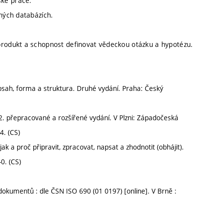
ské práce.
aných databázích.
produkt a schopnost definovat vědeckou otázku a hypotézu.
bsah, forma a struktura. Druhé vydání. Praha: Český
 přepracované a rozšířené vydání. V Plzni: Západočeská
4. (CS)
k a proč připravit, zpracovat, napsat a zhodnotit (obhájit).
-0. (CS)
dokumentů : dle ČSN ISO 690 (01 0197) [online]. V Brně :