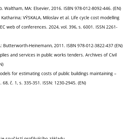
mb. Waltham, MA: Elsevier, 2016. ISBN 978-012-8092-446. (EN)
arina; VÝSKALA, Miloslav et al. Life cycle cost modelling
EC web of conferences. 2024, vol. 396, s. 6001. ISSN 2261-
MA: Butterworth-Heinemann, 2011. ISBN 978-012-3822-437 (EN)
plies and services in public works tenders. Archives of Civil
N)
ls for estimating costs of public buildings maintaining –
 68, č. 1, s. 335-351. ISSN: 1230-2945. (EN)
je součástí profilujícího základu