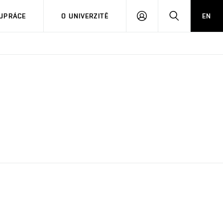
PŘIHLÁSIT
HLEDAT
UPRÁCE
O UNIVERZITĚ
EN
SE