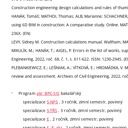
Construction engineering design calculations and rules of thu
HANÁK, Tomáš; MATHOI, Thomas; ALB, Marianne; SCHACHNER, Kath
using 6D BIM in construction: A comparative study. Online. MAT
236X. (EN)
LEVY, Sidney M. Construction calculations manual. Waltham, 
MIKULÍK, M.; HANÁK, T.; AIGEL, P. Errors in the list of works, sup
Engineering, 2022, roč. 68, č. 1, s. 611-622. ISSN: 1230-2945. (E
PLEBANKIEWICZ, E.; LEŚNIAK, A.; VÍTKOVÁ, E.; HROMÁDKA, V. Mode
review and assessment. Archives of Civil Engineering, 2022, roč.
Program
akr_BPC-SIS
bakalářský
specializace
S-NPS
, 3 ročník, zimní semestr, povinný
specializace
S-TŘS
, 3 ročník, zimní semestr, povinný
specializace
E
, 2 ročník, zimní semestr, povinný
specializace
F_:E_akr
, 2 ročník, zimní semestr, povinný, 