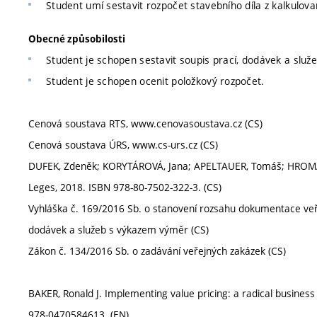
Student umí sestavit rozpočet stavebního díla z kalkulov
Obecné způsobilosti
Student je schopen sestavit soupis prací, dodávek a služe
Student je schopen ocenit položkový rozpočet.
Cenová soustava RTS, www.cenovasoustava.cz (CS)
Cenová soustava ÚRS, www.cs-urs.cz (CS)
DUFEK, Zdeněk; KORYTÁROVÁ, Jana; APELTAUER, Tomáš; HROMÁDKA,
Leges, 2018. ISBN 978-80-7502-322-3. (CS)
Vyhláška č. 169/2016 Sb. o stanovení rozsahu dokumentace veře
dodávek a služeb s výkazem výměr (CS)
Zákon č. 134/2016 Sb. o zadávání veřejných zakázek (CS)
BAKER, Ronald J. Implementing value pricing: a radical business
978-0470584613. (EN)