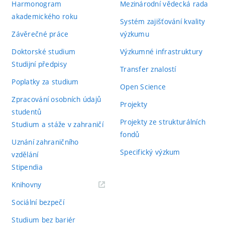
Harmonogram
Mezinárodní vědecká rada
akademického roku
Systém zajišťování kvality
Závěrečné práce
výzkumu
Doktorské studium
Výzkumné infrastruktury
Studijní předpisy
Transfer znalostí
Poplatky za studium
Open Science
Zpracování osobních údajů
Projekty
studentů
Projekty ze strukturálních
Studium a stáže v zahraničí
fondů
Uznání zahraničního
Specifický výzkum
vzdělání
Stipendia
(externí
Knihovny
odkaz)
Sociální bezpečí
Studium bez bariér