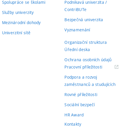
Spolupráce se školami
Podnikavá univerzita /
ContriBUTe
Služby univerzity
Bezpečná univerzita
Mezinárodní dohody
Vyznamenání
Univerzitní sítě
Organizační struktura
Úřední deska
Ochrana osobních údajů
(externí
Pracovní příležitosti
odkaz)
Podpora a rozvoj
zaměstnanců a studujících
Rovné příležitosti
Sociální bezpečí
HR Award
Kontakty