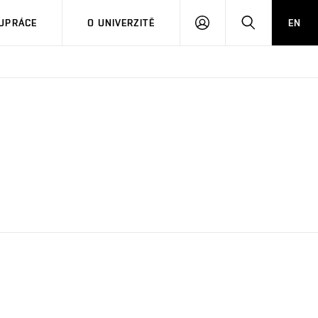
PŘIHLÁSIT
HLEDAT
UPRÁCE
O UNIVERZITĚ
EN
SE