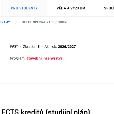
PRO STUDENTY
VĚDA A VÝZKUM
SPOL
OGRAMY
DETAIL SPECIALIZACE / OBORU
FAST
Zkratka:
Ak. rok:
S
2026/2027
Program:
Stavební inženýrství
CTS kreditů (studijní plán)