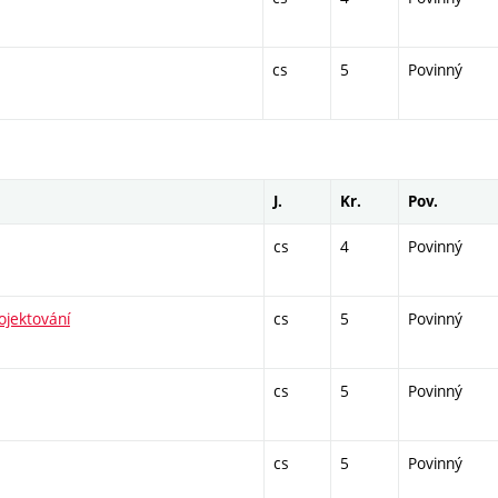
cs
5
Povinný
J.
Kr.
Pov.
cs
4
Povinný
ojektování
cs
5
Povinný
cs
5
Povinný
cs
5
Povinný