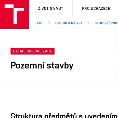
VUT
ŽIVOT NA VUT
PRO UCHAZEČE
VUT
STUDIUM NA VUT
STUDIJNÍ PR
DETAIL SPECIALIZACE
Pozemní stavby
Struktura předmětů s uvedením E