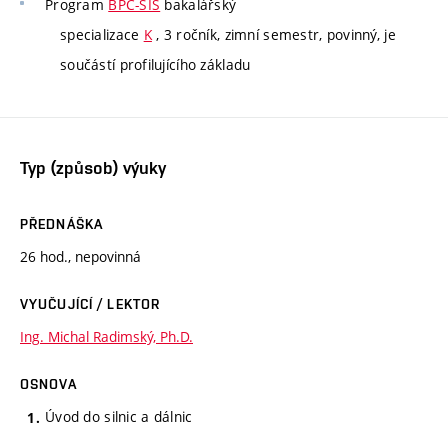
Program
BPC-SIS
bakalářský
specializace
K
, 3 ročník, zimní semestr, povinný, je
součástí profilujícího základu
Typ (způsob) výuky
PŘEDNÁŠKA
26 hod., nepovinná
VYUČUJÍCÍ / LEKTOR
Ing. Michal Radimský, Ph.D.
OSNOVA
Úvod do silnic a dálnic