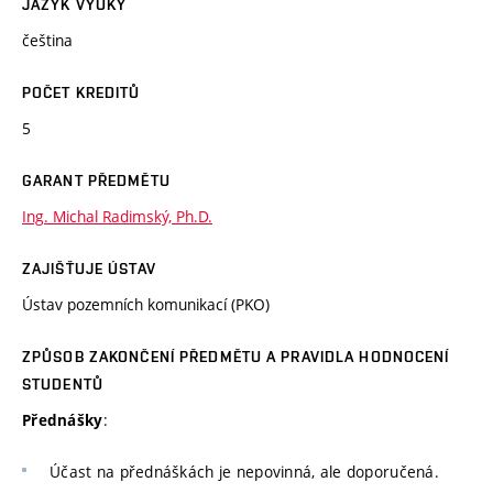
JAZYK VÝUKY
čeština
POČET KREDITŮ
5
GARANT PŘEDMĚTU
Ing. Michal Radimský, Ph.D.
ZAJIŠŤUJE ÚSTAV
Ústav pozemních komunikací (PKO)
ZPŮSOB ZAKONČENÍ PŘEDMĚTU A PRAVIDLA HODNOCENÍ
STUDENTŮ
:
Přednášky
Účast na přednáškách je nepovinná, ale doporučená.